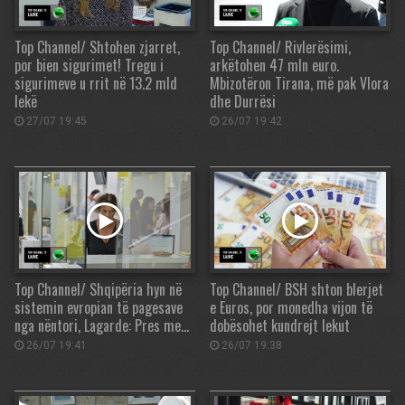
Top Channel/ Shtohen zjarret,
Top Channel/ Rivlerësimi,
por bien sigurimet! Tregu i
arkëtohen 47 mln euro.
sigurimeve u rrit në 13.2 mld
Mbizotëron Tirana, më pak Vlora
lekë
dhe Durrësi
27/07 19:45
26/07 19:42
Top Channel/ Shqipëria hyn në
Top Channel/ BSH shton blerjet
sistemin evropian të pagesave
e Euros, por monedha vijon të
nga nëntori, Lagarde: Pres me…
dobësohet kundrejt lekut
26/07 19:41
26/07 19:38