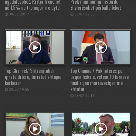
ngadalësohet. Rritja frenohet
Prek minimumin historik,
në 1.5% në tremujorin e dytë
zhvlerësohet përballë lekut
30/07 20:17
30/07 19:00
Top Channel/ Shtrenjtohen
Top Channel/ Pak interes për
qiratë ditore, turistët shtojnë
paqen fiskale, vetëm 19 biznese
kërkesën
finalizojnë marrëveshjen me
shtetin
29/07 19:55
28/07 15:13