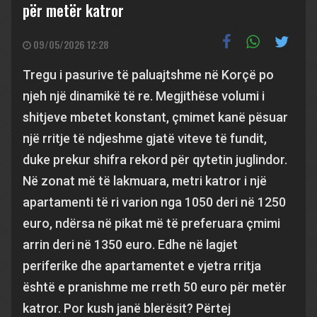
për metër katror
09/05/2026 12:28
Tregu i pasurive të paluajtshme në Korçë po
njeh një dinamikë të re. Megjithëse volumi i
shitjeve mbetet konstant, çmimet kanë pësuar
një rritje të ndjeshme gjatë viteve të fundit,
duke prekur shifra rekord për qytetin juglindor.
Në zonat më të lakmuara, metri katror i një
apartamenti të ri varion nga 1050 deri në 1250
euro, ndërsa në pikat më të preferuara çmimi
arrin deri në 1350 euro. Edhe në lagjet
periferike dhe apartamentet e vjetra rritja
është e pranishme me rreth 50 euro për metër
katror. Por kush janë blerësit? Përtej