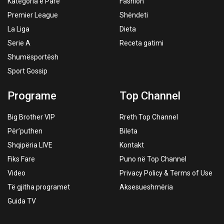
Kategoria e Parë
Fashion
Premier League
Shëndeti
La Liga
Dieta
Serie A
Receta gatimi
Shumësportësh
Sport Gossip
Programe
Top Channel
Big Brother VIP
Rreth Top Channel
Për’puthen
Bileta
Shqipëria LIVE
Kontakt
Fiks Fare
Puno në Top Channel
Video
Privacy Policy & Terms of Use
Të gjitha programet
Aksesueshmëria
Guida TV