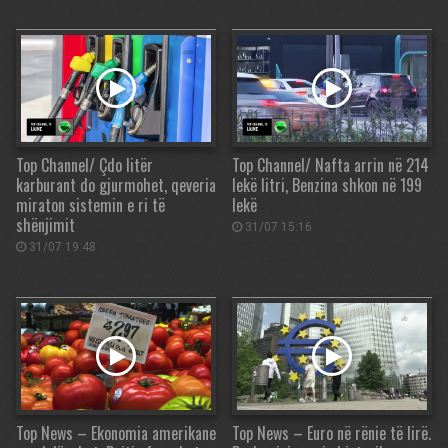
Top Channel/ Çdo litër
Top Channel/ Nafta arrin në 214
karburant do gjurmohet, qeveria
lekë litri, Benzina shkon në 199
miraton sistemin e ri të
lekë
shënjimit
31/07 15:16
31/07 19:48
Top News – Ekonomia amerikane
Top News – Euro në rënie të lirë.