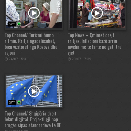
Top Channel/ Turizmi humb
Top News – Çmimet drejt
ritmin. Rritja ngadalësohet,
rritjes. Inflacioni bazë arrin
bien vizitorët nga Kosova dhe
nivelin më të lartë në gati tre
rajoni
vjet
24/07 15:31
23/07 17:39
Top Channel/ Shqipëria drejt
lekut digjital. Projektligji hap
rrugën sipas standardeve të BE