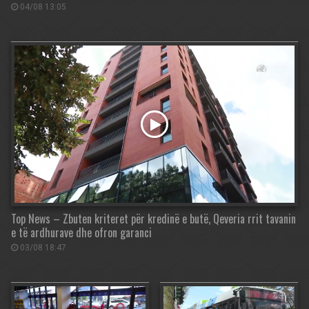
04/08 13:05
Top News – Zbuten kriteret për kredinë e butë, Qeveria rrit tavanin
e të ardhurave dhe ofron garanci
03/08 18:47