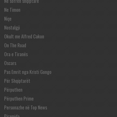
Në sofrën shqiptare
Ne Timon
Niçe
Nostalgji
Okult me Alfred Cakon
On The Road
Ora e Tiranës
Oscars
Pas Emrit nga Kristi Gongo
Për Shqiptarët
Përputhen
Përputhen Prime
Personazhe në Top News
Piramida