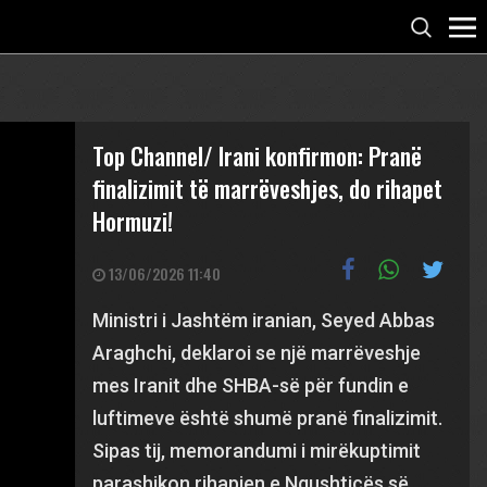
Top Channel/ Irani konfirmon: Pranë
finalizimit të marrëveshjes, do rihapet
Hormuzi!
13/06/2026 11:40
Ministri i Jashtëm iranian, Seyed Abbas
Araghchi, deklaroi se një marrëveshje
mes Iranit dhe SHBA-së për fundin e
luftimeve është shumë pranë finalizimit.
Sipas tij, memorandumi i mirëkuptimit
parashikon rihapjen e Ngushticës së