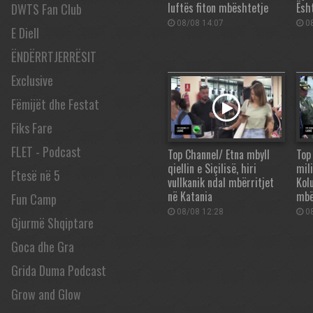
luftës fiton mbështetje
Ësh
DWTS Fan Club
08/08 14:07
08
E Diell
ËNDËRRTJERRËSIT
Exclusive
Fëmijët dhe Festat
Fiks Fare
FLET - Podcast
Top Channel/ Etna mbyll
Top
qiellin e Siçilisë, hiri
mil
Ftesë në 5
vullkanik ndal mbërritjet
Kol
në Katania
mbë
Fun Camp
08/08 12:28
08
Gjurmë Shqiptare
Goca dhe Gra
Grida Duma Podcast
Grow and Glow