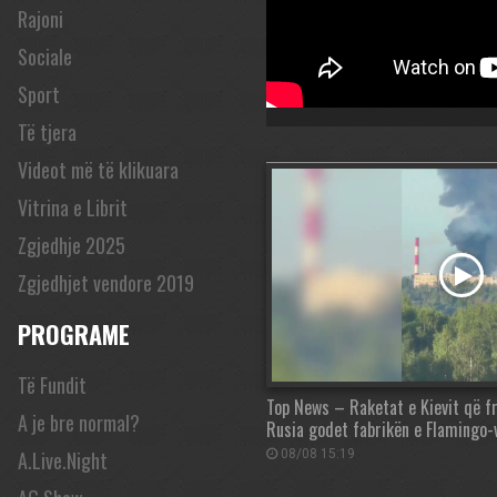
Rajoni
Sociale
Sport
Të tjera
Videot më të klikuara
Vitrina e Librit
Zgjedhje 2025
Zgjedhjet vendore 2019
PROGRAME
Të Fundit
Top News – Raketat e Kievit që f
A je bre normal?
Rusia godet fabrikën e Flamingo-
A.Live.Night
08/08 15:19