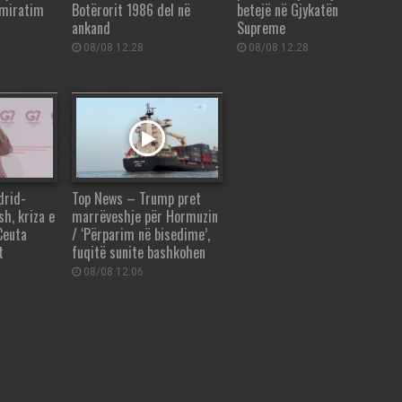
 miratim
Botërorit 1986 del në
betejë në Gjykatën
ankand
Supreme
08/08 12:28
08/08 12:28
drid-
Top News – Trump pret
sh, kriza e
marrëveshje për Hormuzin
Ceuta
/ ‘Përparim në bisedime’,
t
fuqitë sunite bashkohen
08/08 12:06