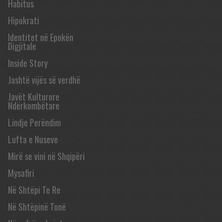
Habitus
Hipokrati
Identitet në Epokën
Digjitale
Inside Story
Jashtë vijës së verdhë
Javët Kulturore
Ndërkombëtare
Lindje Perëndim
Lufta e Nuseve
Mirë se vini në Shqipëri
Mysafiri
Në Shtëpi Te Re
Në Shtëpinë Tonë