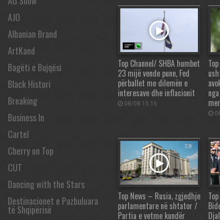
AG Show
AJO
Albanian Brand
ArtKand
Top Channel/ SHBA humbet
Top
Bagëti e Bujqësi
23 mijë vende pune, Fed
ush
përballet me dilemën e
avo
Black Histori
interesave dhe inflacionit
nga
Breaking
mer
08/08 15:16
08
Business In
Cartel
Cherry on Top
CUT
Dancing with the Stars
Top News – Rusia, zgjedhje
Top
Destinacionet e Pazbuluara
parlamentare në shtator /
Bid
të Shqipërisë
Partia e vetme kundër
Djal