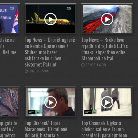
plakë në
Top News – Dronët ngrenë
Top News – Rrëke lave
’ /
në këmbë Gjermaninë /
rrjedhin drejt detit…Pas
, flet me
Shihen mbi bazën
Etna-s, shpërthen edhe
ushtarake ku ruhen
Stromboli në Itali
sistemet Patriot
08/08 14:08
08/08 15:00
p gati të
Top Channel/ Topi i
Top Channel/ Gjykata
 naftë /
Maradonës, 10 milionë
bllokon sallën e Trump,
lajmëron:
dollarë, historia e
presidenti paralajmëron