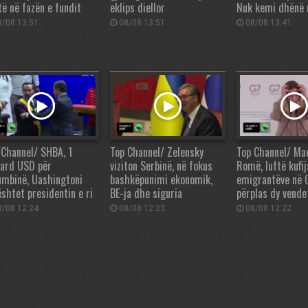
të në fazën e fundit
eklips diellor
Nuk kemi dhënë
/08 13:51
08/08 13:51
08/08 13:41
 Channel/ SHBA, 1
Top Channel/ Zelensky
Top Channel/ Ma
iard USD për
viziton Serbinë, në fokus
Romë, luftë kufij
umbinë, Uashingtoni
bashkëpunimi ekonomik,
emigrantëve në 
shtet presidentin e ri
BE-ja dhe siguria
përplas dy vende
/08 12:24
08/08 12:23
08/08 12:22