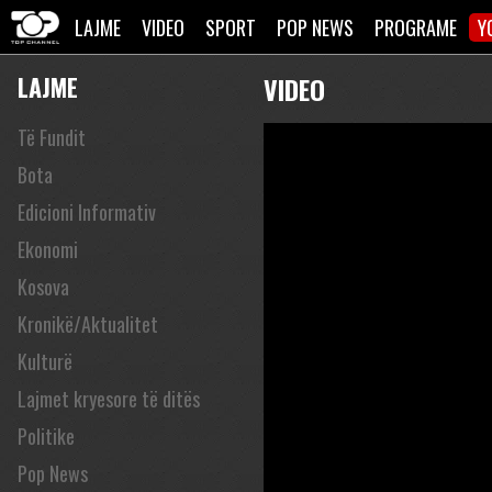
LAJME
VIDEO
SPORT
POP NEWS
PROGRAME
Y
LAJME
VIDEO
Të Fundit
Bota
Edicioni Informativ
Ekonomi
Kosova
Kronikë/Aktualitet
Kulturë
Lajmet kryesore të ditës
Politike
Pop News