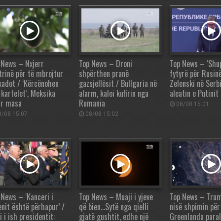
 News – Nxjerr
Top News – Droni
Top News – ‘Shu
trinë për të mbrojtur
shpërthen pranë
fytyrë për Rusinë
kadot / ‘Kërcënohen
gazsjellësit / Bullgaria në
Zelenski në Serbi
 kartelet’, Meksika
alarm, kaloi kufirin nga
aleatin e Putinit
r masa
Rumania
08/08 15:01
/08 15:07
08/08 15:02
 News – ‘Kanceri i
Top News – Muaji i yjeve
Top News – Trum
enit është përhapur’ /
që bien…Sytë nga qielli
nisë shpimin për
i i ish presidentit:
gjatë gushtit, edhe një
Greenlanda para