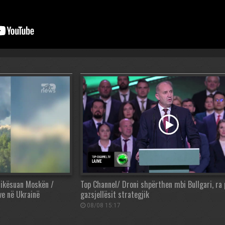
rikësuan Moskën /
Top Channel/ Droni shpërthen mbi Bullgari, ra
ve në Ukrainë
gazsjellësit strategjik
08/08 15:17