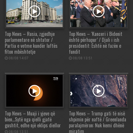
Top News – Rusia, zgjedhje
Top News – ‘Kanceri i Bidenit
parlamentare në shtator /
është përhapur’ / Djali i ish
Partia e vetme kundër luftës
presidentit: Është në fazën e
fiton mbështetje
fundit
08/08 14:07
08/08 13:51
Top News – Muaji i yjeve që
Top News – Trump gati të nisë
bien…Sytë nga qielli gjatë
shpimin për naftë / Greenlanda
gushtit, edhe një eklips diellor
paralajmëron: Nuk kemi dhënë
miratim
08/08 13:51