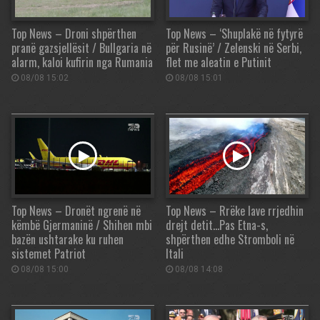
Top News – Droni shpërthen
Top News – ‘Shuplakë në fytyrë
pranë gazsjellësit / Bullgaria në
për Rusinë’ / Zelenski në Serbi,
alarm, kaloi kufirin nga Rumania
flet me aleatin e Putinit
08/08 15:02
08/08 15:01
Top News – Dronët ngrenë në
Top News – Rrëke lave rrjedhin
këmbë Gjermaninë / Shihen mbi
drejt detit…Pas Etna-s,
bazën ushtarake ku ruhen
shpërthen edhe Stromboli në
sistemet Patriot
Itali
08/08 15:00
08/08 14:08