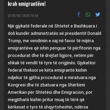
krah emigrantëve!
06/06/2026 19:58
Një gjykatë federale në Shtetet e Bashkuara i
doli kundër administratës së presidentit Donald
Trump, me vendimin e saj në favor të mijëra
emigrantëve që ishin penguar të përfitonin nga
procedurat dhe të drejtat ligjore, vetëm për
shkak të vendit të tyre të origjinës. Gjykatësi
federal theksoi se këta emigrantë kishin
ndjekur të gjitha procedurat e miratuara nga
Kongresi dhe të zbatuara nga Shërbimi
Amerikan për Shtetësi dhe Emigracion, por
megjithatë kishin pritur muaj të tërë që
kërkesat e tyre të shqyrtoheshin, ndërsa