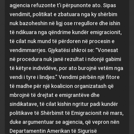
agjencia refuzonte t’i përpunonte ato. Sipas
vendimit, politikat e zbatuara nga ky shërbim
nuk bazoheshin në ligj ose rregullore dhe ishin
të ndikuara nga qëndrime kundër emigracionit,
të cilat nuk mund të përdoren në procesin e
vendimmarrjes. Gjykatësi shkroi se: “Vonesat
në procedura nuk janë rezultat i ndonjë gabimi
të këtyre individëve, por ato burojnë vetëm nga
vendi i tyre i lindjes.” Vendimi përbën një fitore
të madhe për një koalicion organizatash që
mbrojnë të drejtat e emigrantëve dhe
sindikatave, të cilat kishin ngritur padi kundër
politikave të Shërbimit të Emigracionit në mars,
duke argumentuar se agjencia, që vepron nën
Departamentin Amerikan të Sigurisë