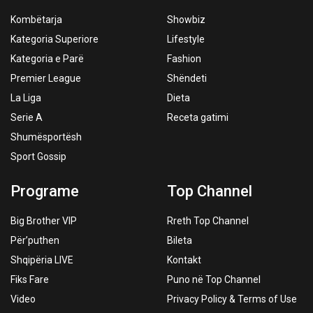
Kombëtarja
Showbiz
Kategoria Superiore
Lifestyle
Kategoria e Parë
Fashion
Premier League
Shëndeti
La Liga
Dieta
Serie A
Receta gatimi
Shumësportësh
Sport Gossip
Programe
Top Channel
Big Brother VIP
Rreth Top Channel
Për’puthen
Bileta
Shqipëria LIVE
Kontakt
Fiks Fare
Puno në Top Channel
Video
Privacy Policy & Terms of Use