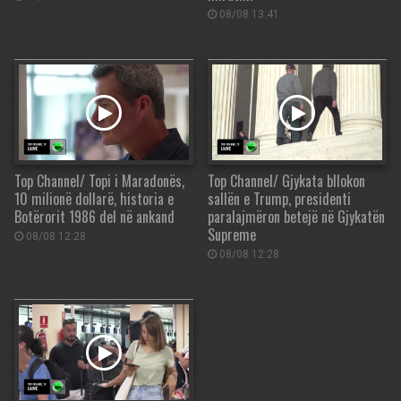
08/08 13:41
Top Channel/ Topi i Maradonës,
Top Channel/ Gjykata bllokon
10 milionë dollarë, historia e
sallën e Trump, presidenti
Botërorit 1986 del në ankand
paralajmëron betejë në Gjykatën
Supreme
08/08 12:28
08/08 12:28