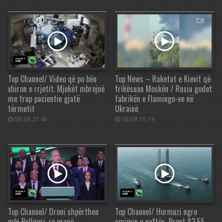
Top Channel/ Video që po bën
Top News – Raketat e Kievit që
xhiron e rrjetit. Mjekët mbrojnë
frikësuan Moskën / Rusia godet
me trup pacientin gjatë
fabrikën e Flamingo-ve në
tërmetit
Ukrainë
08/08 21:46
08/08 15:19
Top Channel/ Droni shpërthen
Top Channel/ Hormuzi ngre
mbi Bullgari, ra pranë
çmimin e naftës, Brent 83.55