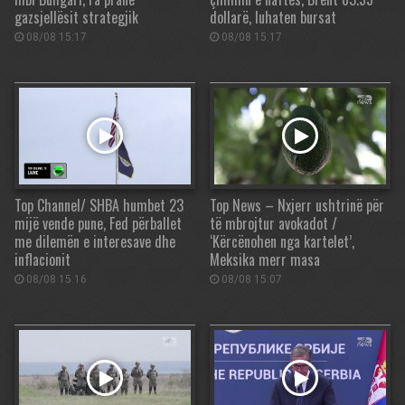
gazsjellësit strategjik
dollarë, luhaten bursat
08/08 15:17
08/08 15:17
Top Channel/ SHBA humbet 23
Top News – Nxjerr ushtrinë për
mijë vende pune, Fed përballet
të mbrojtur avokadot /
me dilemën e interesave dhe
‘Kërcënohen nga kartelet’,
inflacionit
Meksika merr masa
08/08 15:16
08/08 15:07