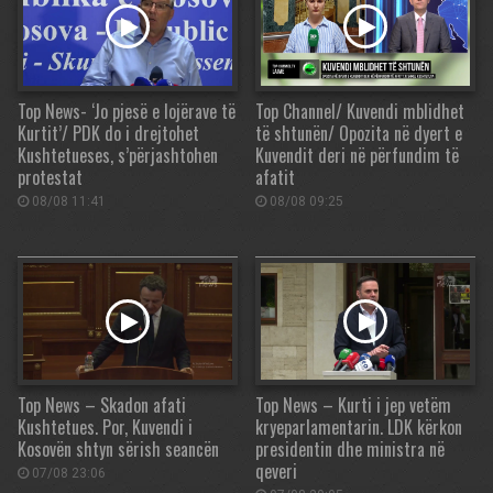
Top News- ‘Jo pjesë e lojërave të
Top Channel/ Kuvendi mblidhet
Kurtit’/ PDK do i drejtohet
të shtunën/ Opozita në dyert e
Kushtetueses, s’përjashtohen
Kuvendit deri në përfundim të
protestat
afatit
08/08 11:41
08/08 09:25
Top News – Skadon afati
Top News – Kurti i jep vetëm
Kushtetues. Por, Kuvendi i
kryeparlamentarin. LDK kërkon
Kosovën shtyn sërish seancën
presidentin dhe ministra në
qeveri
07/08 23:06