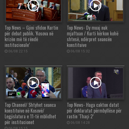
Top News – Gjini sfidon Kurtin
Top News- Dy muaj nuk
për debat publik. ‘Kosova në
mjaftuan / Kurti kërkon kohë
krizën më të rëndë
shtesë, ndërpret seancën
institucionale’
konstituive
06/08 22:15
06/08 15:32
Top Channel/ Shtyhet seanca
Top News- Haga cakton datat
konstituive në Kosovë/
për deklaratat përmbyllëse për
Legjislatura e 11-të mblidhet
rastin ‘Thaçi 2’
për institucionet
06/08 14:28
06/08 15:15