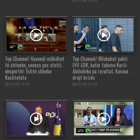
07/08 20:05
Top Channel/ Kuvendi mblidhet
Top Channel/ Bllokohet pakti
të shtunën, seanca pas afatit,
LVV-LDK, katër takime Kurti-
ekspertët: Është shkelur
Abdixhiku pa rezultat. Kosova
Kushtetuta
drejt krizës
07/08 19:47
07/08 19:43