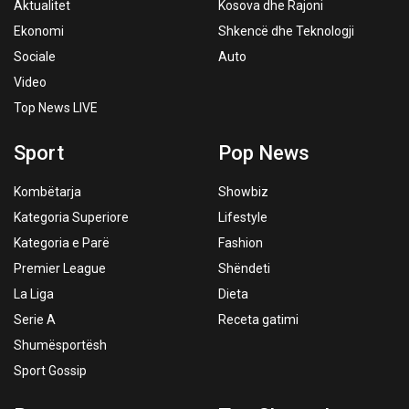
Aktualitet
Kosova dhe Rajoni
Ekonomi
Shkencë dhe Teknologji
Sociale
Auto
Video
Top News LIVE
Sport
Pop News
Kombëtarja
Showbiz
Kategoria Superiore
Lifestyle
Kategoria e Parë
Fashion
Premier League
Shëndeti
La Liga
Dieta
Serie A
Receta gatimi
Shumësportësh
Sport Gossip