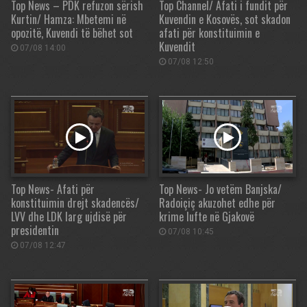
Top News – PDK refuzon sërish
Top Channel/ Afati i fundit për
Kurtin/ Hamza: Mbetemi në
Kuvendin e Kosovës, sot skadon
opozitë, Kuvendi të bëhet sot
afati për konstituimin e
Kuvendit
07/08 14:00
07/08 12:50
Top News- Afati për
Top News- Jo vetëm Banjska/
konstituimin drejt skadencës/
Radoiçiç akuzohet edhe për
LVV dhe LDK larg ujdisë për
krime lufte në Gjakovë
presidentin
07/08 10:45
07/08 12:47