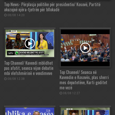
Top News- Përplasja politike për presidentin/ Kosovë, Partitë
akuzojnë njëra-tjetrën për bllokadë
08/08 14:20
Top Channel/ Kuvendi mblidhet
pas afatit, seanca vijon debatin
Top Channel/ Seanca në
mbi vlefshmërinë e vendimeve
Kuvendin e Kosovës, plas sherri
08/08 12:38
mes deputetëve, Kurti goditet
me vezë
08/08 12:27