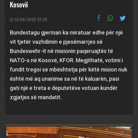
Kosovë
12/06/2026 22:28
Bundestagu gjerman ka miratuar edhe për një
vit tjetër vazhdimin e pjesëmarrjes së
Bundeswehr-it në misionin paqeruajtës të
NATO-s në Kosovë, KFOR. Megjithatë, votimi i
fundit tregoi se mbështetja për këtë mision nuk
është më aq unanime sa në të kaluarën, pasi
gati një e treta e deputetëve votuan kundër
zgjatjes së mandatit.