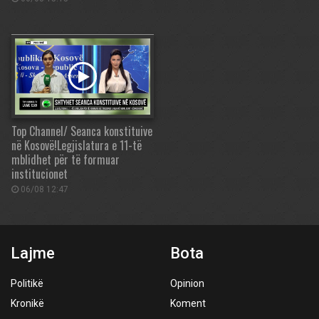
Top Channel/ Seanca konstituive
në Kosovë!Legjislatura e 11-të
mblidhet për të formuar
institucionet
06/08 12:47
Lajme
Bota
Politikë
Opinion
Kronikë
Koment