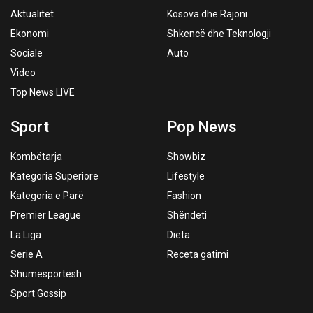
Aktualitet
Kosova dhe Rajoni
Ekonomi
Shkencë dhe Teknologji
Sociale
Auto
Video
Top News LIVE
Sport
Pop News
Kombëtarja
Showbiz
Kategoria Superiore
Lifestyle
Kategoria e Parë
Fashion
Premier League
Shëndeti
La Liga
Dieta
Serie A
Receta gatimi
Shumësportësh
Sport Gossip