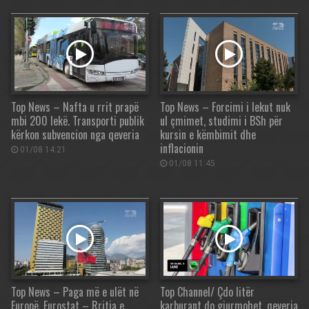
Top News – Nafta u rrit prapë
Top News – Forcimi i lekut nuk
mbi 200 lekë. Transporti publik
ul çmimet, studimi i BSh për
kërkon subvencion nga qeveria
kursin e këmbimit dhe
inflacionin
01/08 14:21
01/08 11:45
Top News – Paga më e ulët në
Top Channel/ Çdo litër
Europë. Eurostat – Rritja e
karburant do gjurmohet, qeveria