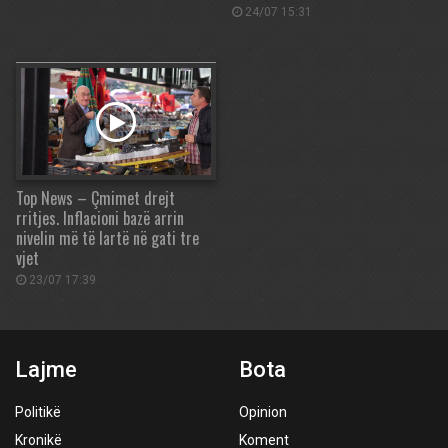
24/07 15:31
Top News – Çmimet drejt
rritjes. Inflacioni bazë arrin
nivelin më të lartë në gati tre
vjet
23/07 17:39
Lajme
Bota
Politikë
Opinion
Kronikë
Koment