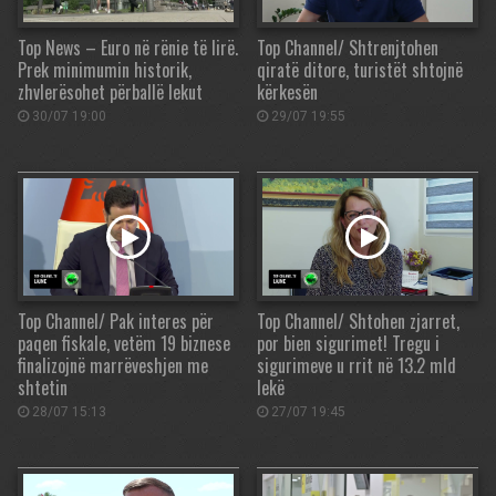
Top News – Euro në rënie të lirë.
Top Channel/ Shtrenjtohen
Prek minimumin historik,
qiratë ditore, turistët shtojnë
zhvlerësohet përballë lekut
kërkesën
30/07 19:00
29/07 19:55
Top Channel/ Pak interes për
Top Channel/ Shtohen zjarret,
paqen fiskale, vetëm 19 biznese
por bien sigurimet! Tregu i
finalizojnë marrëveshjen me
sigurimeve u rrit në 13.2 mld
shtetin
lekë
28/07 15:13
27/07 19:45