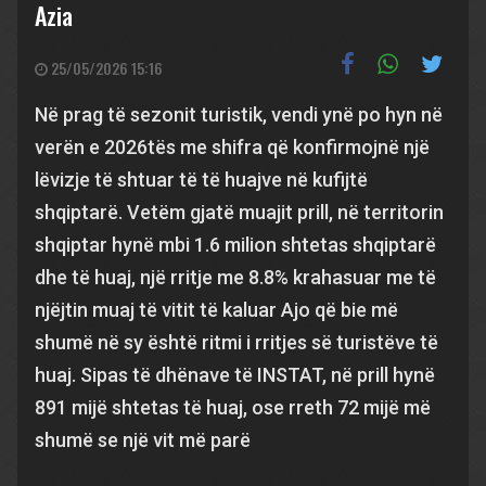
Azia
25/05/2026 15:16
Në prag të sezonit turistik, vendi ynë po hyn në
verën e 2026tës me shifra që konfirmojnë një
lëvizje të shtuar të të huajve në kufijtë
shqiptarë. Vetëm gjatë muajit prill, në territorin
shqiptar hynë mbi 1.6 milion shtetas shqiptarë
dhe të huaj, një rritje me 8.8% krahasuar me të
njëjtin muaj të vitit të kaluar Ajo që bie më
shumë në sy është ritmi i rritjes së turistëve të
huaj. Sipas të dhënave të INSTAT, në prill hynë
891 mijë shtetas të huaj, ose rreth 72 mijë më
shumë se një vit më parë