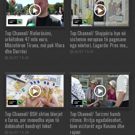
Top Channel/ Rivlerësimi,
Top Channel/ Shqipëria hyn në
arkëtohen 47 mln euro.
sistemin evropian të pagesave
Mbizotëron Tirana, më pak Vlora
nga nëntori, Lagarde: Pres me…
dhe Durrësi
26/07 19:41
26/07 19:42
Top Channel/ BSH shton blerjet
Top Channel/ Turizmi humb
e Euros, por monedha vijon të
ritmin. Rritja ngadalësohet,
dobësohet kundrejt lekut
bien vizitorët nga Kosova dhe
rajoni
26/07 19:38