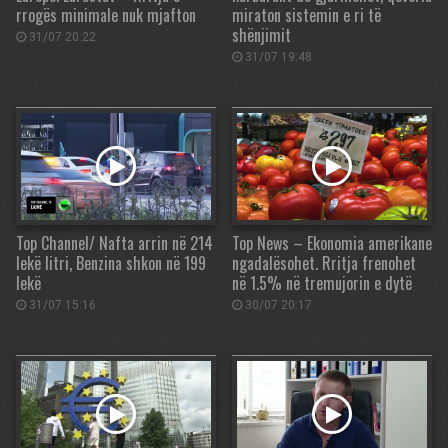
rrogës minimale nuk mjafton
miraton sistemin e ri të
shënjimit
31/07 20:22
31/07 19:48
Top Channel/ Nafta arrin në 214
Top News – Ekonomia amerikane
lekë litri, Benzina shkon në 199
ngadalësohet. Rritja frenohet
lekë
në 1.5% në tremujorin e dytë
31/07 15:16
30/07 20:17