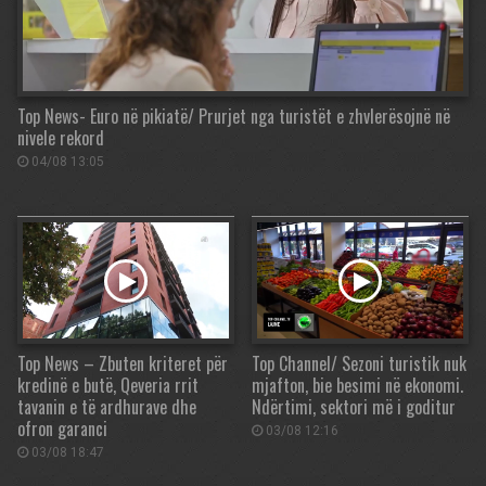
Top News- Euro në pikiatë/ Prurjet nga turistët e zhvlerësojnë në
nivele rekord
04/08 13:05
Top News – Zbuten kriteret për
Top Channel/ Sezoni turistik nuk
kredinë e butë, Qeveria rrit
mjafton, bie besimi në ekonomi.
tavanin e të ardhurave dhe
Ndërtimi, sektori më i goditur
ofron garanci
03/08 12:16
03/08 18:47