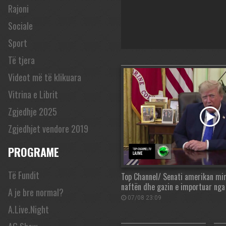
Rajoni
Sociale
Sport
Të tjera
Videot më të klikuara
Vitrina e Librit
Zgjedhje 2025
Zgjedhjet vendore 2019
PROGRAME
Të Fundit
Top Channel/ Senati amerikan mi
naftën dhe gazin e importuar nga
A je bre normal?
07/08 23:09
A.Live.Night