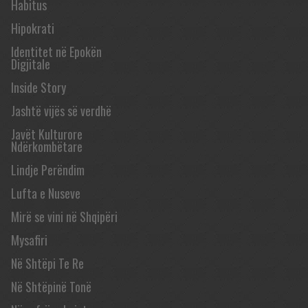
Habitus
Hipokrati
Identitet në Epokën
Digjitale
Inside Story
Jashtë vijës së verdhë
Javët Kulturore
Ndërkombëtare
Lindje Perëndim
Lufta e Nuseve
Mirë se vini në Shqipëri
Mysafiri
Në Shtëpi Te Re
Në Shtëpinë Tonë