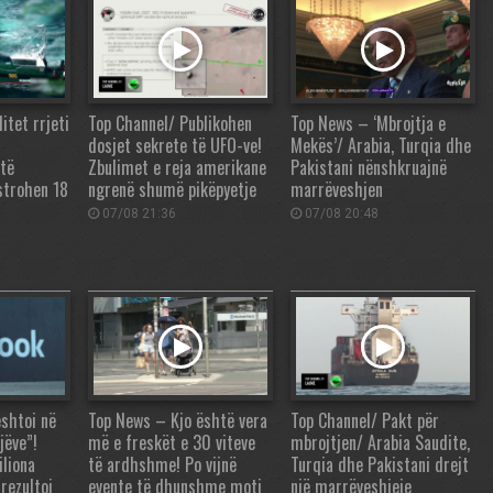
itet rrjeti
Top Channel/ Publikohen
Top News – ‘Mbrojtja e
dosjet sekrete të UFO-ve!
Mekës’/ Arabia, Turqia dhe
të
Zbulimet e reja amerikane
Pakistani nënshkruajnë
strohen 18
ngrenë shumë pikëpyetje
marrëveshjen
07/08 21:36
07/08 20:48
shtoi në
Top News – Kjo është vera
Top Channel/ Pakt për
jëve”!
më e freskët e 30 viteve
mbrojtjen/ Arabia Saudite,
iliona
të ardhshme! Po vijnë
Turqia dhe Pakistani drejt
rezultoi
evente të dhunshme moti
një marrëveshjeje