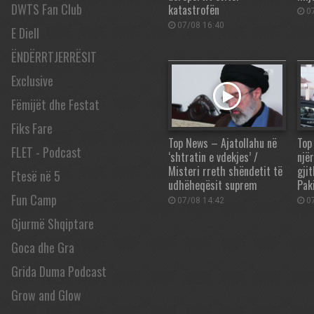
DWTS Fan Club
katastrofën
07
07/08 16:40
E Diell
ËNDËRRTJERRËSIT
Exclusive
Fëmijët dhe Festat
Fiks Fare
Top News – Ajatollahu në
Top
FLET - Podcast
‘shtratin e vdekjes’ /
njër
Misteri rreth shëndetit të
gjit
Ftesë në 5
udhëheqësit suprem
Pak
Fun Camp
07/08 14:42
07
Gjurmë Shqiptare
Goca dhe Gra
Grida Duma Podcast
Grow and Glow