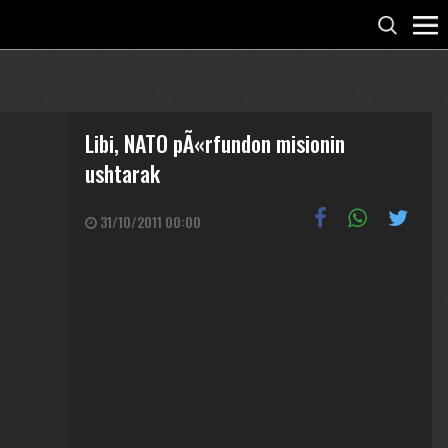
Libi, NATO pÃ«rfundon misionin
ushtarak
31/10/2011 00:00