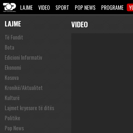
LAJME
VIDEO
SPORT
POP NEWS
PROGRAME
Y
LAJME
VIDEO
Të Fundit
Bota
Edicioni Informativ
Ekonomi
Kosova
Kronikë/Aktualitet
Kulturë
Lajmet kryesore të ditës
Politike
Pop News