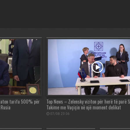
raton tarifa 500% për
Top News – Zelensky viziton për herë të parë S
 Rusia
Takime me Vuçiçin në një moment delikat
07/08 23:06