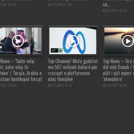
se…
/08 15:56
07/08 15:55
07/08 15:54
 News – ‘Sulm ndaj
Top Channel/ Meta gjobitet
Top News – Ura
it, sulm ndaj të
me 567 milionë dollarë për
del mbi Danub / N
hëve’ / Turqia, Arabia e
rreziqet e platformave
ulët i ujit nxjerr
istani bashkojnë forcat
ndaj fëmijëve
‘xhevahire’
/08 14:42
07/08 14:15
07/08 13:35