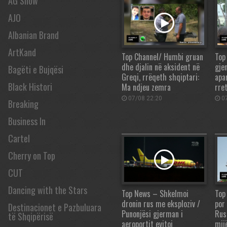
AG Show
AJO
Albanian Brand
ArtKand
Top Channel/ Humbi gruan
Top
dhe djalin në aksident në
gje
Bagëti e Bujqësi
Greqi, rrëqeth shqiptari:
apa
Black Histori
Ma ndjeu zemra
rre
07/08 22:20
07
Breaking
Business In
Cartel
Cherry on Top
CUT
Dancing with the Stars
Top News – Shkelmoi
Top
dronin rus me eksploziv /
por
Destinacionet e Pazbuluara
Punonjësi gjerman i
Rus
të Shqipërisë
aeroportit evitoi
mij