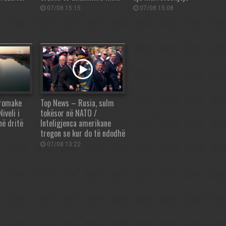
07/08 15:15
07/08 15:08
 romake
Top News – Rusia, sulm
iveli i
tokësor në NATO /
 në dritë
Inteligjenca amerikane
tregon se kur do të ndodhë
07/08 13:22