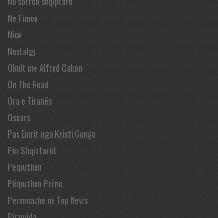
Në sofrën shqiptare
Ne Timon
Niçe
Nostalgji
Okult me Alfred Cakon
On The Road
Ora e Tiranës
Oscars
Pas Emrit nga Kristi Gongo
Për Shqiptarët
Përputhen
Përputhen Prime
Personazhe në Top News
Piramida