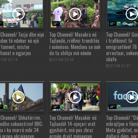
 Channel/ Tezja dhe nipi
Top Channel/ Masakra në
Top Channel/ God
nden të vdekur në një
Tajlandë, rrëfimi tronditës
i trafikimit të
rtament, mister
i nxënëses: Mendova se nuk
emigrantëve! 78 
thanat e ngjarjes
do ta shihja më nënën
arrestuar, sekue
skafe
/08 22:14
07/08 22:00
07/08 21:37
 Channel/ Shkatërrim,
Top Channel/ Masakër në
Top Channel/ “Dë
 edhe sekuestrim! BBC:
Tajlandë! 14-vjeçari vret
mbrojtjen e fëmi
ia i ka marrë mbi 34
gjyshërit, më pas zbraz
Meta gjobitet, m
ë prona ukrainasve
armën drejt mësuesve
dollarë dëm, por 