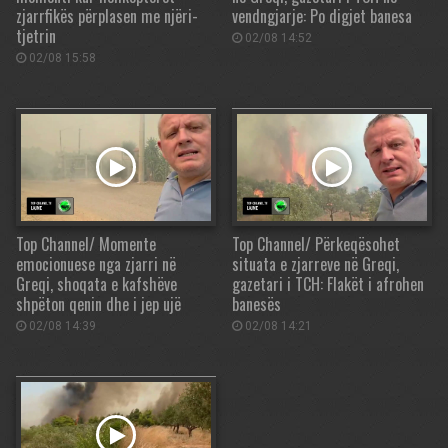
zjarrfikës përplasen me njëri-
vendngjarje: Po digjet banesa
tjetrin
02/08 14:52
02/08 15:58
Top Channel/ Momente
Top Channel/ Përkeqësohet
emocionuese nga zjarri në
situata e zjarreve në Greqi,
Greqi, shoqata e kafshëve
gazetari i TCH: Flakët i afrohen
shpëton qenin dhe i jep ujë
banesës
02/08 14:39
02/08 14:21