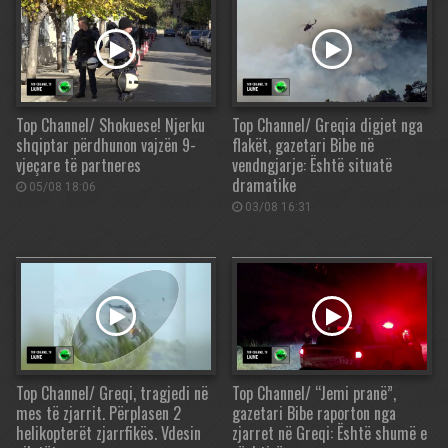
Top Channel/ Shokuese! Njerku
Top Channel/ Greqia digjet nga
shqiptar përdhunon vajzën 9-
flakët, gazetari Bibe në
vjeçare të partneres
vendngjarje: Është situatë
dramatike
05/08 18:06
03/08 16:31
Top Channel/ Greqi, tragjedi në
Top Channel/ “Jemi pranë”,
mes të zjarrit. Përplasen 2
gazetari Bibe raporton nga
helikopterët zjarrfikës. Vdesin
zjarret në Greqi: Është shumë e