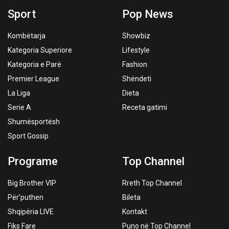
Sport
Pop News
Kombëtarja
Showbiz
Kategoria Superiore
Lifestyle
Kategoria e Parë
Fashion
Premier League
Shëndeti
La Liga
Dieta
Serie A
Receta gatimi
Shumësportësh
Sport Gossip
Programe
Top Channel
Big Brother VIP
Rreth Top Channel
Për’puthen
Bileta
Shqipëria LIVE
Kontakt
Fiks Fare
Puno në Top Channel