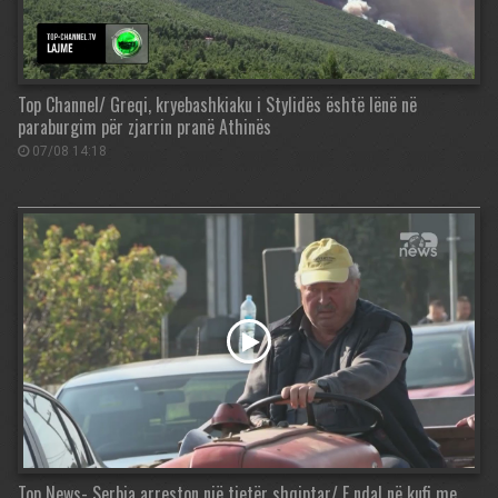
Top Channel/ Greqi, kryebashkiaku i Stylidës është lënë në
paraburgim për zjarrin pranë Athinës
07/08 14:18
Top News- Serbia arreston një tjetër shqiptar/ E ndal në kufi me