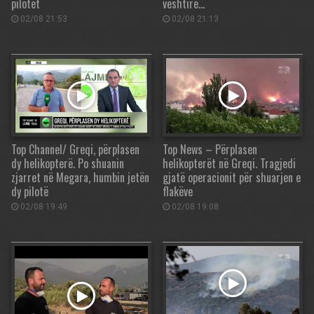
pilotët
vështirë…
02/08 21:53
02/08 21:13
Top Channel/ Greqi, përplasen
Top News – Përplasen
dy helikopterë. Po shuanin
helikopterët në Greqi. Tragjedi
zjarret në Megara, humbin jetën
gjatë operacionit për shuarjen e
dy pilotë
flakëve
02/08 19:49
02/08 19:08