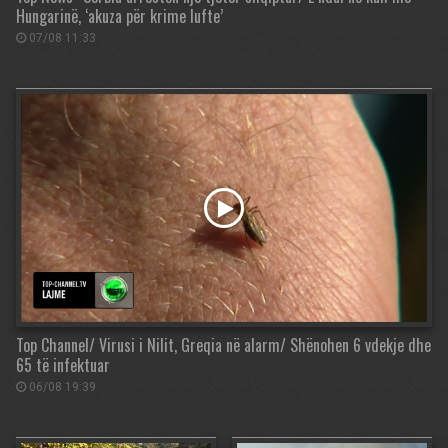
Hungarinë, ‘akuza për krime lufte’
07/08 11:33
Top Channel/ Virusi i Nilit, Greqia në alarm/ Shënohen 6 vdekje dhe
65 të infektuar
06/08 19:39