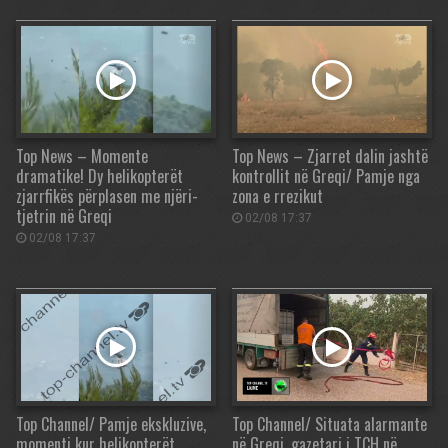
Top News – Momente
Top News – Zjarret dalin jashtë
dramatike! Dy helikopterët
kontrollit në Greqi/ Pamje nga
zjarrfikës përplasen me njëri-
zona e rrezikut
tjetrin në Greqi
02/08 17:37
02/08 17:37
Top Channel/ Pamje ekskluzive,
Top Channel/ Situata alarmante
momenti kur helikopterët
në Greqi, gazetari i TCH në