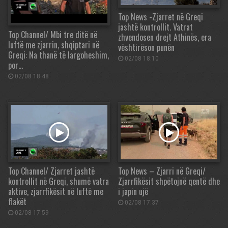
Top News -Zjarret në Greqi
jashtë kontrollit. Vatrat
Top Channel/ Mbi tre ditë në
zhvendosen drejt Athinës, era
luftë me zjarrin, shqiptari në
vështirëson punën
Greqi: Na thanë të largoheshim,
02/08 18:10
por…
02/08 18:48
Top Channel/ Zjarret jashtë
Top News – Zjarri në Greqi/
kontrollit në Greqi, shumë vatra
Zjarrfikësit shpëtojnë qentë dhe
aktive, zjarrfikësit në luftë me
i japin ujë
flakët
02/08 17:37
02/08 17:59