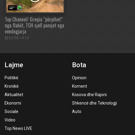
Top Channel/ Greqia “përpihet”
nga flakët, TCH sjell pamjet nga
vendngjarja
02/08 14:13
Lajme
Bota
Politikë
Opinion
Kronikë
Koment
Aktualitet
Kosova dhe Rajoni
Ekonomi
Shkencë dhe Teknologji
Sociale
Auto
Video
Top News LIVE