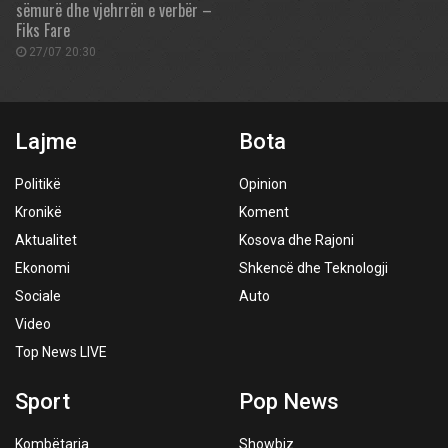
sëmurë dhe vjehrrën e verbër –
Fiks Fare
27/07 20:30
Lajme
Bota
Politikë
Opinion
Kronikë
Koment
Aktualitet
Kosova dhe Rajoni
Ekonomi
Shkencë dhe Teknologji
Sociale
Auto
Video
Top News LIVE
Sport
Pop News
Kombëtarja
Showbiz