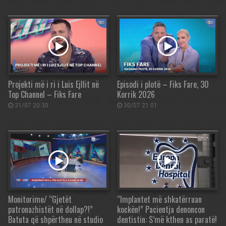
Projekti më i ri i Luis Ejllit në
Episodi i plotë – Fiks Fare, 30
Top Channel – Fiks Fare
Korrik 2026
31/07 20:30
30/07 21:01
Monitorime/ “Gjetët
“Implantet më shkatërruan
patronazhistët në dollap?!”
kockën!” Pacientja denoncon
Batuta që shpërtheu në studio
dentistin: S’më kthen as paratë!