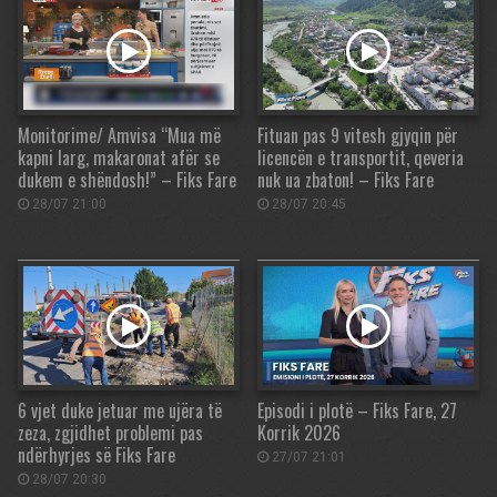
Monitorime/ Amvisa “Mua më
Fituan pas 9 vitesh gjyqin për
kapni larg, makaronat afër se
licencën e transportit, qeveria
dukem e shëndosh!” – Fiks Fare
nuk ua zbaton! – Fiks Fare
28/07 21:00
28/07 20:45
6 vjet duke jetuar me ujëra të
Episodi i plotë – Fiks Fare, 27
zeza, zgjidhet problemi pas
Korrik 2026
ndërhyrjes së Fiks Fare
27/07 21:01
28/07 20:30