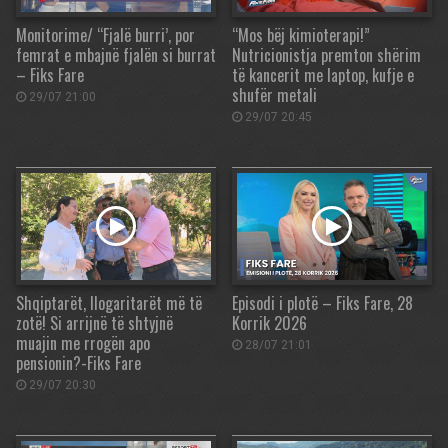
Monitorime/ “Fjalë burri’, por
“Mos bëj kimioterapi!”
femrat e mbajnë fjalën si burrat
Nutricionistja premton shërim
– Fiks Fare
të kancerit me laptop, kufje e
shufër metali
29/07 21:00
29/07 20:45
Shqiptarët, llogaritarët më të
Episodi i plotë – Fiks Fare, 28
zotë! Si arrijnë të shtyjnë
Korrik 2026
muajin me rrogën apo
28/07 21:01
pensionin?-Fiks Fare
29/07 20:30