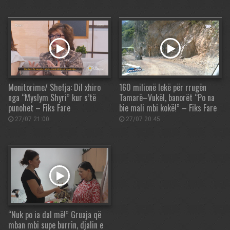
Monitorime/ Shefja: Dil xhiro
160 milionë lekë për rrugën
nga “Myslym Shyri” kur s’të
Tamarë–Vukël, banorët “Po na
punohet – Fiks Fare
bie mali mbi kokë!” – Fiks Fare
27/07 21:00
27/07 20:45
“Nuk po ia dal më!” Gruaja që
mban mbi supe burrin, djalin e