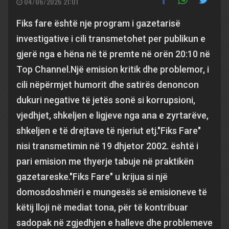
04/06/2026 21:01
Fiks fare është nje program i gazetarisë
investigative i cili transmetohet per publikun e
gjerë nga e hëna në të premte në orën 20:10 në
Top Channel.Një emision kritik dhe problemor, i
cili nëpërmjet humorit dhe satirës denoncon
dukuri negative të jetës sonë si korrupsioni,
vjedhjet, shkeljen e ligjeve nga ana e zyrtarëve,
shkeljen e të drejtave të njeriut etj."Fiks Fare"
nisi transmetimin në 19 dhjetor 2002. është i
pari emision me thyerje tabuje në praktikën
gazetareske."Fiks Fare" u krijua si një
domosdoshmëri e mungesës së emisioneve të
këtij lloji në mediat tona, për të kontribuar
sadopak në zgjedhjen e halleve dhe problemeve