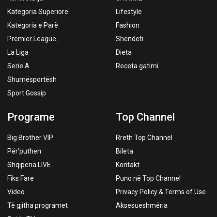
Kategoria Superiore
Lifestyle
Kategoria e Parë
Fashion
Premier League
Shëndeti
La Liga
Dieta
Serie A
Receta gatimi
Shumësportësh
Sport Gossip
Programe
Top Channel
Big Brother VIP
Rreth Top Channel
Për’puthen
Bileta
Shqipëria LIVE
Kontakt
Fiks Fare
Puno në Top Channel
Video
Privacy Policy & Terms of Use
Të gjitha programet
Aksesueshmëria