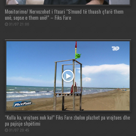
Monitorime/ Nervozohet i ftuari “S’mund të thuash çfarë them
unë, sepse e them unë!” – Fiks Fare
31/07 21:00
“Kulla ka, vrojtues nuk ka!” Fiks Fare zbulon plazhet pa vrojtues dhe
pa pajisje shpëtimi
31/07 20:45