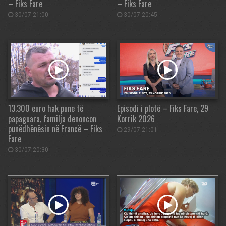
– Fiks Fare
– Fiks Fare
30/07 21:00
30/07 20:45
13.300 euro hak pune të
Episodi i plotë – Fiks Fare, 29
papaguara, familja denoncon
Korrik 2026
punëdhënësin në Francë – Fiks
29/07 21:01
Fare
30/07 20:30