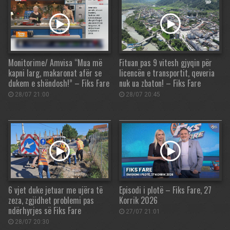
Monitorime/ Amvisa “Mua më
Fituan pas 9 vitesh gjyqin për
kapni larg, makaronat afër se
licencën e transportit, qeveria
dukem e shëndosh!” – Fiks Fare
nuk ua zbaton! – Fiks Fare
28/07 21:00
28/07 20:45
6 vjet duke jetuar me ujëra të
Episodi i plotë – Fiks Fare, 27
zeza, zgjidhet problemi pas
Korrik 2026
ndërhyrjes së Fiks Fare
27/07 21:01
28/07 20:30