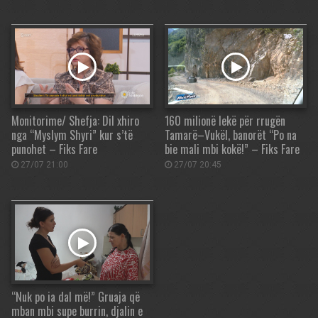
Monitorime/ Shefja: Dil xhiro
160 milionë lekë për rrugën
nga “Myslym Shyri” kur s’të
Tamarë–Vukël, banorët “Po na
punohet – Fiks Fare
bie mali mbi kokë!” – Fiks Fare
27/07 21:00
27/07 20:45
“Nuk po ia dal më!” Gruaja që
mban mbi supe burrin, djalin e