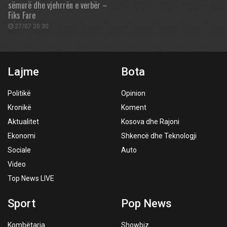
sëmurë dhe vjehrrën e verbër –
Fiks Fare
27/07 20:30
Lajme
Bota
Politikë
Opinion
Kronikë
Koment
Aktualitet
Kosova dhe Rajoni
Ekonomi
Shkencë dhe Teknologji
Sociale
Auto
Video
Top News LIVE
Sport
Pop News
Kombëtarja
Showbiz