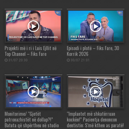
Projekti më i ri i Luis Ejllit në
Episodi i plotë – Fiks Fare, 30
Top Channel – Fiks Fare
Korrik 2026
31/07 20:30
30/07 21:01
Monitorime/ “Gjetët
“Implantet më shkatërruan
patronazhistët në dollap?!”
kockën!” Pacientja denoncon
Batuta që shpërtheu në studio
dentistin: S’më kthen as paratë!