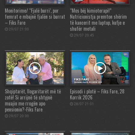
Monitorime/ “Fjalë burri’, por
“Mos bëj kimioterapi!”
femrat e mbajnë fjalën si burrat
Nutricionistja premton shërim
– Fiks Fare
të kancerit me laptop, kufje e
shufër metali
29/07 21:00
29/07 20:45
Shqiptarët, llogaritarët më të
Episodi i plotë – Fiks Fare, 28
zotë! Si arrijnë të shtyjnë
Korrik 2026
muajin me rrogën apo
28/07 21:01
pensionin?-Fiks Fare
29/07 20:30