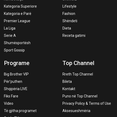
Kategoria Superiore
Lifestyle
Kategoria e Parë
Fashion
Premier League
Shëndeti
La Liga
Dieta
Serie A
Receta gatimi
Shumësportësh
Sport Gossip
Programe
Top Channel
Big Brother VIP
Rreth Top Channel
Për’puthen
Bileta
Shqipëria LIVE
Kontakt
Fiks Fare
Puno në Top Channel
Video
Privacy Policy & Terms of Use
Të gjitha programet
Aksesueshmëria