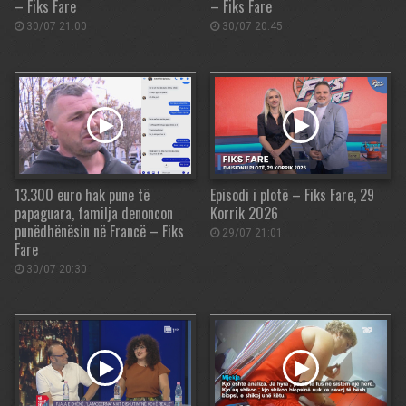
– Fiks Fare
– Fiks Fare
30/07 21:00
30/07 20:45
13.300 euro hak pune të
Episodi i plotë – Fiks Fare, 29
papaguara, familja denoncon
Korrik 2026
punëdhënësin në Francë – Fiks
29/07 21:01
Fare
30/07 20:30