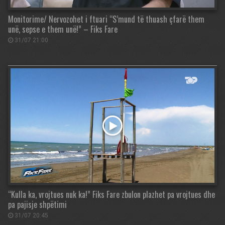
Monitorime/ Nervozohet i ftuari “S’mund të thuash çfarë them
unë, sepse e them unë!” – Fiks Fare
31/07 21:00
“Kulla ka, vrojtues nuk ka!” Fiks Fare zbulon plazhet pa vrojtues dhe
pa pajisje shpëtimi
31/07 20:45