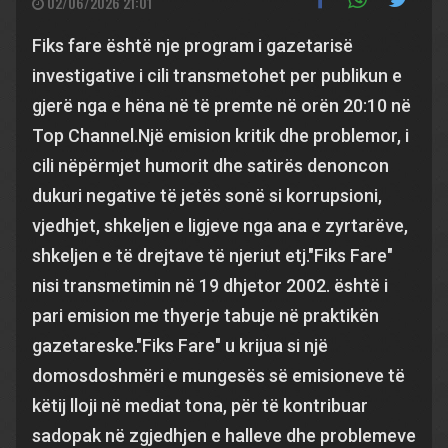
02/06/2026 21:01
Fiks fare është nje program i gazetarisë
investigative i cili transmetohet per publikun e
gjerë nga e hëna në të premte në orën 20:10 në
Top Channel.Një emision kritik dhe problemor, i
cili nëpërmjet humorit dhe satirës denoncon
dukuri negative të jetës sonë si korrupsioni,
vjedhjet, shkeljen e ligjeve nga ana e zyrtarëve,
shkeljen e të drejtave të njeriut etj."Fiks Fare"
nisi transmetimin në 19 dhjetor 2002. është i
pari emision me thyerje tabuje në praktikën
gazetareske."Fiks Fare" u krijua si një
domosdoshmëri e mungesës së emisioneve të
këtij lloji në mediat tona, për të kontribuar
sadopak në zgjedhjen e halleve dhe problemeve