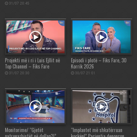
31/07 20:45
Projekti më i ri i Luis Ejllit në
Episodi i plotë – Fiks Fare, 30
Top Channel – Fiks Fare
Korrik 2026
31/07 20:30
30/07 21:01
Monitorime/ “Gjetët
“Implantet më shkatërruan
patronazhistët në dollap?!”
kockën!” Pacientja denoncon