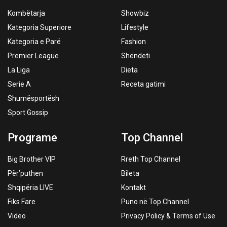
Kombëtarja
Showbiz
Kategoria Superiore
Lifestyle
Kategoria e Parë
Fashion
Premier League
Shëndeti
La Liga
Dieta
Serie A
Receta gatimi
Shumësportësh
Sport Gossip
Programe
Top Channel
Big Brother VIP
Rreth Top Channel
Për’puthen
Bileta
Shqipëria LIVE
Kontakt
Fiks Fare
Puno në Top Channel
Video
Privacy Policy & Terms of Use