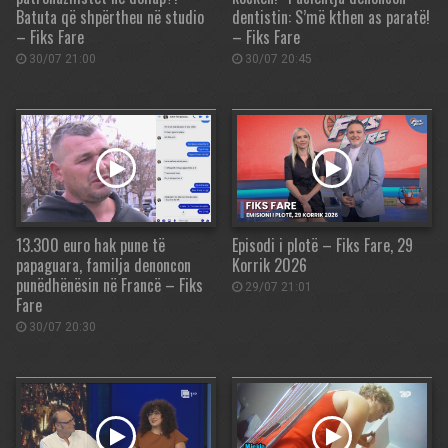
Batuta që shpërtheu në studio
dentistin: S’më kthen as paratë!
– Fiks Fare
– Fiks Fare
30/07 21:00
30/07 20:45
13.300 euro hak pune të
Episodi i plotë – Fiks Fare, 29
papaguara, familja denoncon
Korrik 2026
punëdhënësin në Francë – Fiks
29/07 21:01
Fare
30/07 20:30