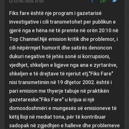
12/06/2026 21:00
Fiks fare është nje program i gazetarisë
investigative i cili transmetohet per publikun e
gjerë nga e hëna në të premte në orën 20:10 në
Top Channel.Një emision kritik dhe problemor, i
cili nëpërmjet humorit dhe satirës denoncon
dukuri negative të jetës sonë si korrupsioni,
vjedhjet, shkeljen e ligjeve nga ana e zyrtarëve,
shkeljen e të drejtave të njeriut etj."Fiks Fare"
nisi transmetimin në 19 dhjetor 2002. është i
pari emision me thyerje tabuje në praktikën
gazetareske."Fiks Fare" u krijua si një
domosdoshmëri e mungesës së emisioneve të
këtij lloji në mediat tona, për të kontribuar
sadopak në zgjedhjen e halleve dhe problemeve