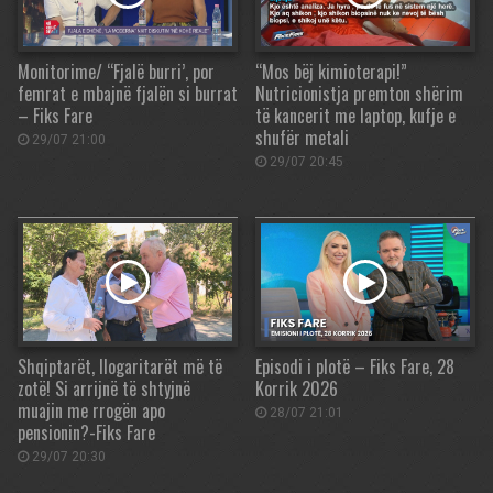
Monitorime/ “Fjalë burri’, por
“Mos bëj kimioterapi!”
femrat e mbajnë fjalën si burrat
Nutricionistja premton shërim
– Fiks Fare
të kancerit me laptop, kufje e
shufër metali
29/07 21:00
29/07 20:45
Shqiptarët, llogaritarët më të
Episodi i plotë – Fiks Fare, 28
zotë! Si arrijnë të shtyjnë
Korrik 2026
muajin me rrogën apo
28/07 21:01
pensionin?-Fiks Fare
29/07 20:30