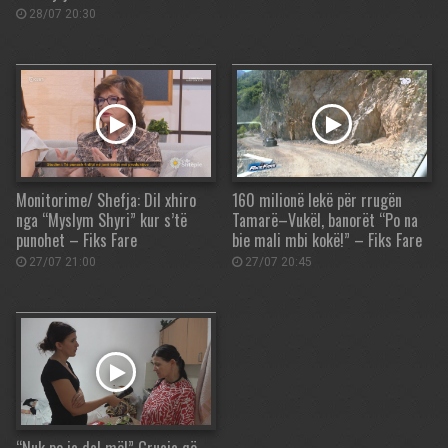
28/07 20:30
Monitorime/ Shefja: Dil xhiro
160 milionë lekë për rrugën
nga “Myslym Shyri” kur s’të
Tamarë–Vukël, banorët “Po na
punohet – Fiks Fare
bie mali mbi kokë!” – Fiks Fare
27/07 21:00
27/07 20:45