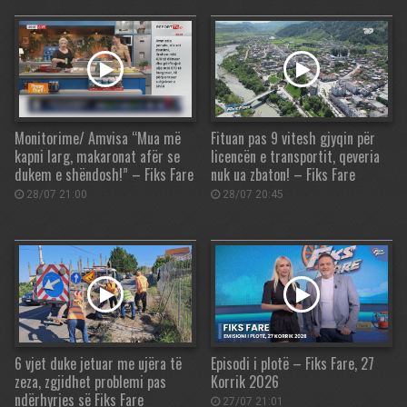
Monitorime/ Amvisa “Mua më
Fituan pas 9 vitesh gjyqin për
kapni larg, makaronat afër se
licencën e transportit, qeveria
dukem e shëndosh!” – Fiks Fare
nuk ua zbaton! – Fiks Fare
28/07 21:00
28/07 20:45
6 vjet duke jetuar me ujëra të
Episodi i plotë – Fiks Fare, 27
zeza, zgjidhet problemi pas
Korrik 2026
ndërhyrjes së Fiks Fare
27/07 21:01