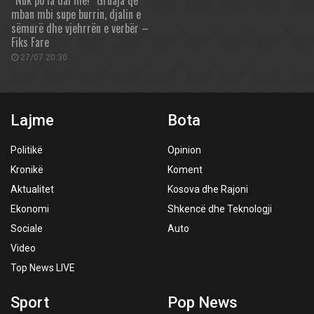
“Nuk po ia dal më!” Gruaja që
mban mbi supe burrin, djalin e
sëmurë dhe vjehrrën e verbër –
Fiks Fare
27/07 20:30
Lajme
Bota
Politikë
Opinion
Kronikë
Koment
Aktualitet
Kosova dhe Rajoni
Ekonomi
Shkencë dhe Teknologji
Sociale
Auto
Video
Top News LIVE
Sport
Pop News