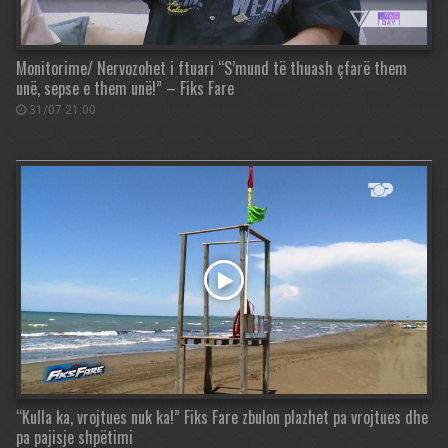
Monitorime/ Nervozohet i ftuari “S’mund të thuash çfarë them
unë, sepse e them unë!” – Fiks Fare
31/07 21:00
“Kulla ka, vrojtues nuk ka!” Fiks Fare zbulon plazhet pa vrojtues dhe
pa pajisje shpëtimi