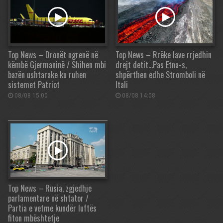
Top News – Dronët ngrenë në
Top News – Rrëke lave rrjedhin
këmbë Gjermaninë / Shihen mbi
drejt detit…Pas Etna-s,
bazën ushtarake ku ruhen
shpërthen edhe Stromboli në
sistemet Patriot
Itali
08/08 15:00
08/08 14:08
Top News – Rusia, zgjedhje
parlamentare në shtator /
Partia e vetme kundër luftës
fiton mbështetje