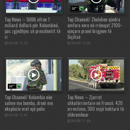
Top News – SHBA ofron 1
Top Channel/ Zbulohen qindra
miliard dollarë për Kolumbinë,
amfora vere në rrënojat 2100-
pas zgjedhjes së presidentit të
vjeçare pranë brigjeve të
ri
Siçilisë
09/08 13:33
09/08 12:43
Top Channel/ Kolumbia nën
Top News – Zjarret
sulme me bomba, droni me
shkatërrimtare në Francë. 420
eksploziv vret një polic
arrestime, 300 mijë hektarë të
shkrumbuar
09/08 12:41
09/08 11:44