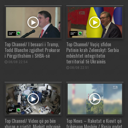
Top Channel/ I besuari i Trump,
Top Channel/ Vuçiç sfidon
Todd Blanche zgjidhet Prokuror
Putinin krah Zelenskyt: Serbia
i Përgjithshëm i SHBA-së
mbështet integritetin
territorial të Ukrainës
08/08 22:54
08/08 22:51
Top Channel/ Video që po bën
Top News – Raketat e Kievit që
xhiron e rrjetit. Mjekët mbrojnë
frikësuan Moskën / Rusia godet