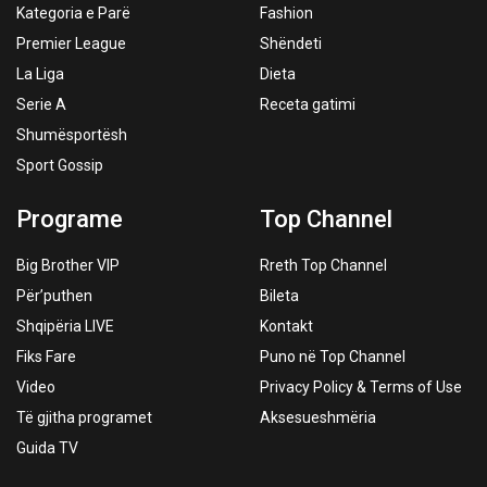
Kategoria e Parë
Fashion
Premier League
Shëndeti
La Liga
Dieta
Serie A
Receta gatimi
Shumësportësh
Sport Gossip
Programe
Top Channel
Big Brother VIP
Rreth Top Channel
Për’puthen
Bileta
Shqipëria LIVE
Kontakt
Fiks Fare
Puno në Top Channel
Video
Privacy Policy & Terms of Use
Të gjitha programet
Aksesueshmëria
Guida TV