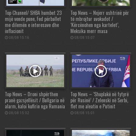
Top Channel/ SHBA humbet 23
Top News – Nxjerr ushtrinë për
mijë vende pune, Fed përballet
të mbrojtur avokadot /
me dilemën e interesave dhe
‘Kërcënohen nga kartelet’,
inflacionit
Meksika merr masa
08/08 15:16
08/08 15:07
Top News – Droni shpërthen
Top News – ‘Shuplakë në fytyrë
pranë gazsjellësit / Bullgaria në
për Rusinë’ / Zelenski në Serbi,
alarm, kaloi kufirin nga Rumania
flet me aleatin e Putinit
08/08 15:02
08/08 15:01