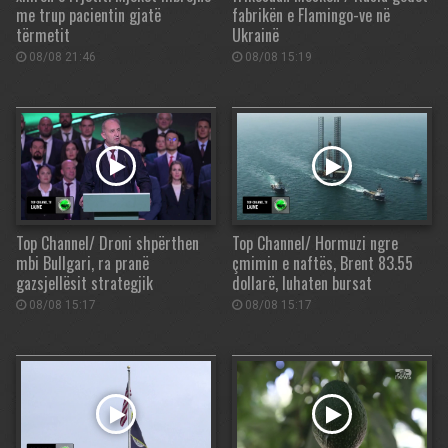
me trup pacientin gjatë
fabrikën e Flamingo-ve në
tërmetit
Ukrainë
08/08 21:46
08/08 15:19
Top Channel/ Droni shpërthen
Top Channel/ Hormuzi ngre
mbi Bullgari, ra pranë
çmimin e naftës, Brent 83.55
gazsjellësit strategjik
dollarë, luhaten bursat
08/08 15:17
08/08 15:17