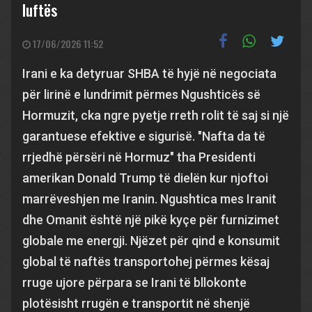
luftës
17/06/2026 11:52
Irani e ka detyruar SHBA të hyjë në negociata
për lirinë e lundrimit përmes Ngushticës së
Hormuzit, cka ngre pyetje rreth rolit të saj si një
garantuese efektive e sigurisë. "Nafta da të
rrjedhë përsëri në Hormuz" tha Presidenti
amerikan Donald Trump të dielën kur njoftoi
marrëveshjen me Iranin. Ngushtica mes Iranit
dhe Omanit është një pikë kyçe për furnizimet
globale me energji. Njëzet për qind e konsumit
global të naftës transportohej përmes kësaj
rruge ujore përpara se Irani të bllokonte
plotësisht rrugën e transportit në shenjë