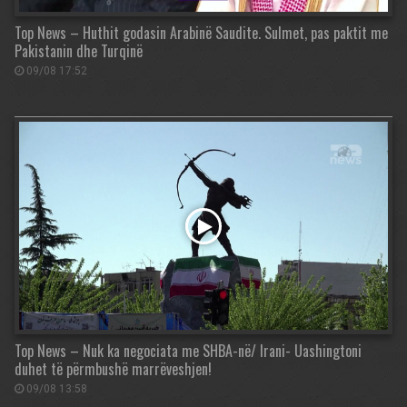
Top News – Huthit godasin Arabinë Saudite. Sulmet, pas paktit me
Pakistanin dhe Turqinë
09/08 17:52
Top News – Nuk ka negociata me SHBA-në/ Irani- Uashingtoni
duhet të përmbushë marrëveshjen!
09/08 13:58