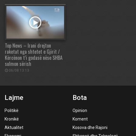
Top News – Irani drejton
raketat nga shtetet e Gjirit /
Kërcënon t’i godasë nëse SHBA
sulmon sërish
06/08 13:13
Lajme
Bota
Politikë
Opinion
Kronikë
Koment
Aktualitet
Kosova dhe Rajoni