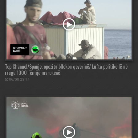
Top Channel/Spanjë, opozita bllokon qeverinë/ Lufta politike lë në
rrugë 1000 fëmijë marokenë
06/08 23:14