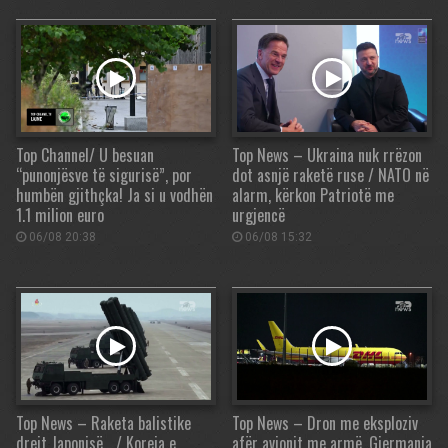
Top Channel/ U besuan
Top News – Ukraina nuk rrëzon
“punonjësve të sigurisë”, por
dot asnjë raketë ruse / NATO në
humbën gjithçka! Ja si u vodhën
alarm, kërkon Patriotë me
1.1 milion euro
urgjencë
06/08 20:38
06/08 15:32
Top News – Raketa balistike
Top News – Dron me eksploziv
drejt Japonisë… / Koreja e
afër avionit me armë, Gjermania