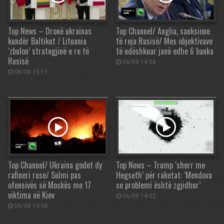
Top News – Dronë ukrainas
Top Channel/ Anglia, sanksione
kundër Baltikut / Lituania
të reja Rusisë/ Mes objektivave
‘zbulon’ strategjinë e re të
të ndëshkuar janë edhe 6 banka
Rusisë
06/08 14:58
06/08 15:11
Top Channel/ Ukraina godet dy
Top News – Trump ‘sherr me
rafineri ruse/ Sulmi pas
Hegseth’ për raketat: ‘Mendova
ofensivës së Moskës me 17
se problemi është zgjidhur’
viktima në Kiev
06/08 14:52
06/08 14:56