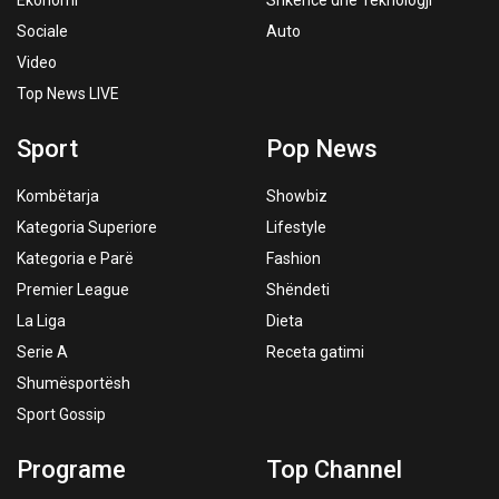
Ekonomi
Shkencë dhe Teknologji
Sociale
Auto
Video
Top News LIVE
Sport
Pop News
Kombëtarja
Showbiz
Kategoria Superiore
Lifestyle
Kategoria e Parë
Fashion
Premier League
Shëndeti
La Liga
Dieta
Serie A
Receta gatimi
Shumësportësh
Sport Gossip
Programe
Top Channel