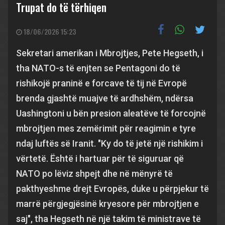
Trupat do të tërhiqen
18/06/2026 15:23
Sekretari amerikan i Mbrojtjes, Pete Hegseth, i
tha NATO-s të enjten se Pentagoni do të
rishikojë praninë e forcave të tij në Evropë
brenda gjashtë muajve të ardhshëm, ndërsa
Uashingtoni u bën presion aleatëve të forcojnë
mbrojtjen mes zemërimit për reagimin e tyre
ndaj luftës së Iranit. "Ky do të jetë një rishikim i
vërtetë. Është i hartuar për të siguruar që
NATO po lëviz shpejt dhe në mënyrë të
pakthyeshme drejt Evropës, duke u përpjekur të
marrë përgjegjësinë kryesore për mbrojtjen e
saj", tha Hegseth në një takim të ministrave të