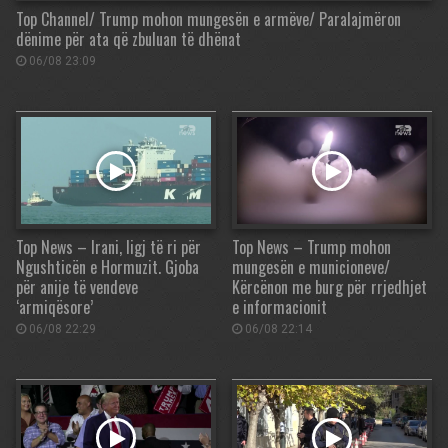
Top Channel/ Trump mohon mungesën e armëve/ Paralajmëron
dënime për ata që zbuluan të dhënat
06/08 23:09
Top News – Irani, ligj të ri për
Top News – Trump mohon
Ngushticën e Hormuzit. Gjoba
mungesën e municioneve/
për anije të vendeve
Kërcënon me burg për rrjedhjet
‘armiqësore’
e informacionit
06/08 22:29
06/08 22:14