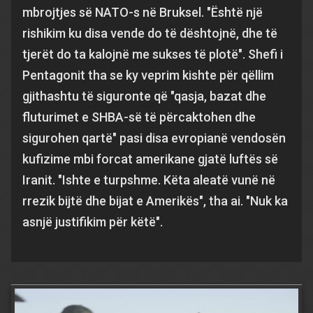
mbrojtjes së NATO-s në Bruksel. "Është një
rishikim ku disa vende do të dështojnë, dhe të
tjerët do ta kalojnë me sukses të plotë". Shefi i
Pentagonit tha se ky veprim kishte për qëllim
gjithashtu të siguronte që "qasja, bazat dhe
fluturimet e SHBA-së të përcaktohen dhe
sigurohen qartë" pasi disa evropianë vendosën
kufizime mbi forcat amerikane gjatë luftës së
Iranit. "Ishte e turpshme. Këta aleatë vunë në
rrezik bijtë dhe bijat e Amerikës", tha ai. "Nuk ka
asnjë justifikim për këtë".