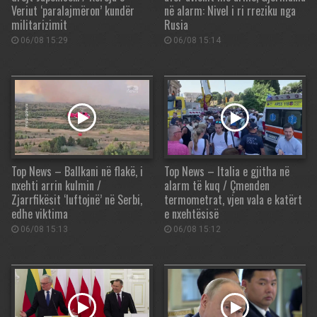
Veriut ‘paralajmëron’ kundër
në alarm: Nivel i ri rreziku nga
militarizimit
Rusia
06/08 15:29
06/08 15:14
Top News – Ballkani në flakë, i
Top News – Italia e gjitha në
nxehti arrin kulmin /
alarm të kuq / Çmenden
Zjarrfikësit ‘luftojnë’ në Serbi,
termometrat, vjen vala e katërt
edhe viktima
e nxehtësisë
06/08 15:13
06/08 15:12