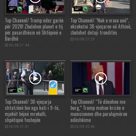
Top Channel/ Trump ndez garën
Top Channel/ “Nuk e vrava unë”,
për 2028! Zbulohen planet e tij
ekzekutoi 38-vjeçaren në Athinë,
për pasardhësin në Shtëpinë e
zbulohet detaji tronditës
Bardhë
06/08 21:29
06/08 21:44
Top Channel/ 38-vjeçarja
Top Channel/ “Të dënohen me
shtatzënë bie nga kati i 9-të,
burg,” Trump mohon krizën e
mjekët bëjnë mrekulli,
municioneve dhe paralajmëron
shpëtojnë foshnjën
ndëshkime
06/08 21:01
06/08 20:46