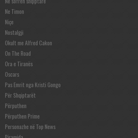
Në sofrën shqiptare
Ne Timon
Niçe
Nostalgji
Okult me Alfred Cakon
On The Road
Ora e Tiranës
Oscars
Pas Emrit nga Kristi Gongo
Për Shqiptarët
Përputhen
Përputhen Prime
Personazhe në Top News
Piramida