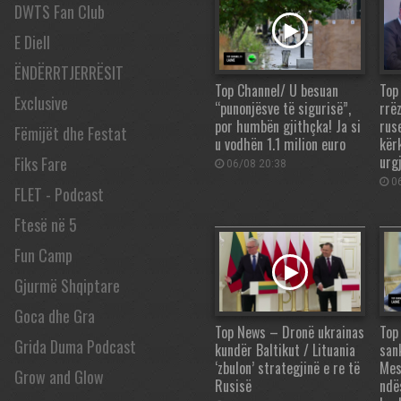
DWTS Fan Club
E Diell
ËNDËRRTJERRËSIT
Top Channel/ U besuan
Top
Exclusive
“punonjësve të sigurisë”,
rrë
por humbën gjithçka! Ja si
rus
Fëmijët dhe Festat
u vodhën 1.1 milion euro
kër
urg
Fiks Fare
06/08 20:38
06
FLET - Podcast
Ftesë në 5
Fun Camp
Gjurmë Shqiptare
Goca dhe Gra
Top News – Dronë ukrainas
Top
Grida Duma Podcast
kundër Baltikut / Lituania
san
‘zbulon’ strategjinë e re të
Mes
Grow and Glow
Rusisë
ndë