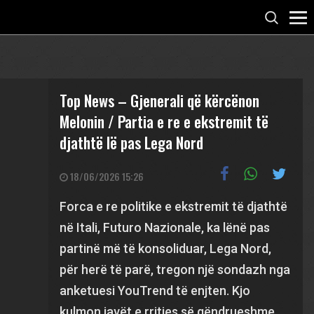
Top News – Gjenerali që kërcënon
Melonin / Partia e re e ekstremit të
djathtë lë pas Lega Nord
18/06/2026 15:26
Forca e re politike e ekstremit të djathtë
në Itali, Futuro Nazionale, ka lënë pas
partinë më të konsoliduar, Lega Nord,
për herë të parë, tregon një sondazh nga
anketuesi YouTrend të enjten. Kjo
kulmon javët e rritjes së qëndrueshme