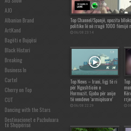
AG Show
AJO
Albanian Brand
Top Channel/Spanjë, opozita bllok
politike lë në rrugë 1000 fëmijë
ArtKand
06/08 23:14
Bagëti e Bujqësi
Black Histori
Breaking
Business In
Cartel
Top News – Irani, ligj të ri
Top
për Ngushticën e
mun
Cherry on Top
Hormuzit. Gjoba për anije
Kër
të vendeve ‘armiqësore’
rrj
CUT
06/08 22:29
06
Dancing with the Stars
Destinacionet e Pazbuluara
të Shqipërisë