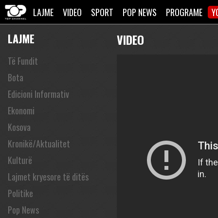
LAJME
VIDEO
SPORT
POP NEWS
PROGRAME
Y
LAJME
VIDEO
Të Fundit
Bota
Edicioni Informativ
Ekonomi
Kosova
Kronikë/Aktualitet
Kulturë
Lajmet kryesore të ditës
Politike
Pop News