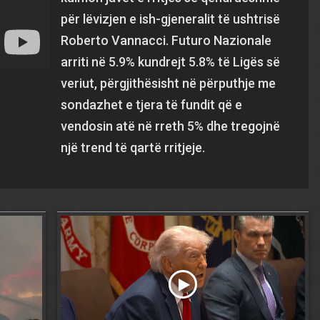
për lëvizjen e ish-gjeneralit të ushtrisë
Roberto Vannacci. Futuro Nazionale
arriti në 5.9% kundrejt 5.8% të Ligës së
veriut, përgjithësisht në përputhje me
sondazhet e tjera të fundit që e
vendosin atë në rreth 5% dhe tregojnë
një trend të qartë rritjeje.