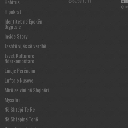
ban
Habitus
06/08 15:11
06
Hipokrati
Identitet në Epokën
Digjitale
Inside Story
Jashtë vijës së verdhë
Javët Kulturore
Ndërkombëtare
Lindje Perëndim
Lufta e Nuseve
Mirë se vini në Shqipëri
Mysafiri
Në Shtëpi Te Re
Në Shtëpinë Tonë