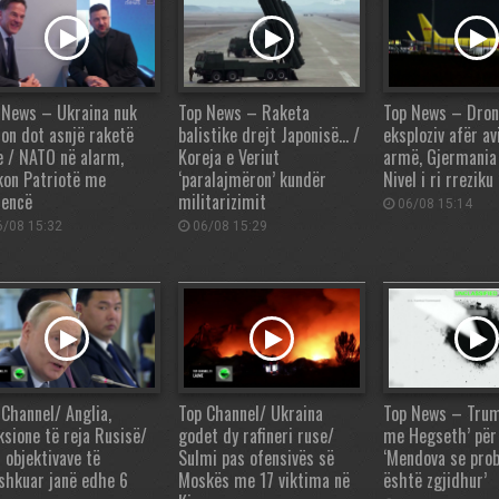
 News – Ukraina nuk
Top News – Raketa
Top News – Dro
zon dot asnjë raketë
balistike drejt Japonisë… /
eksploziv afër a
e / NATO në alarm,
Koreja e Veriut
armë, Gjermania
kon Patriotë me
‘paralajmëron’ kundër
Nivel i ri rrezik
jencë
militarizimit
06/08 15:14
/08 15:32
06/08 15:29
 Channel/ Anglia,
Top Channel/ Ukraina
Top News – Trum
ksione të reja Rusisë/
godet dy rafineri ruse/
me Hegseth’ për 
 objektivave të
Sulmi pas ofensivës së
‘Mendova se pro
shkuar janë edhe 6
Moskës me 17 viktima në
është zgjidhur’