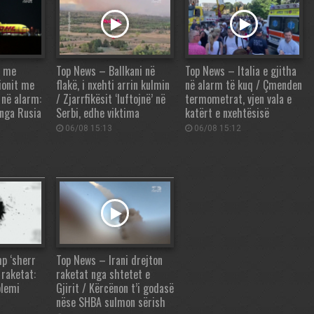
n me
Top News – Ballkani në
Top News – Italia e gjitha
vionit me
flakë, i nxehti arrin kulmin
në alarm të kuq / Çmenden
 në alarm:
/ Zjarrfikësit ‘luftojnë’ në
termometrat, vjen vala e
u nga Rusia
Serbi, edhe viktima
katërt e nxehtësisë
06/08 15:13
06/08 15:12
p ‘sherr
Top News – Irani drejton
raketat:
raketat nga shtetet e
blemi
Gjirit / Kërcënon t’i godasë
nëse SHBA sulmon sërish