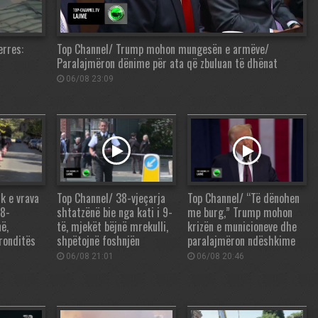
erres:
Top Channel/ Trump mohon mungesën e armëve/
Paralajmëron dënime për ata që zbuluan të dhënat
06/08 23:09
k e vrava
Top Channel/ 38-vjeçarja
Top Channel/ “Të dënohen
38-
shtatzënë bie nga kati i 9-
me burg,” Trump mohon
ë,
të, mjekët bëjnë mrekulli,
krizën e municioneve dhe
tronditës
shpëtojnë foshnjën
paralajmëron ndëshkime
06/08 21:01
06/08 20:46