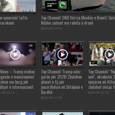
on qeverinë/ Lufta
Top Channel/ OKB thirrje Moskës e Kievit/ Gut
 marokenë
Ndalni sulmet me raketa e dronë
06/08 23:10
 News – Trump mohon
Top Channel/ Trump ndez
Top Channel/ “Nu
gesën e municioneve/
garën për 2028! Zbulohen
unë”, ekzekutoi 
cënon me burg për
planet e tij për
vjeçaren në Athin
edhjet e informacionit
pasardhësin në Shtëpinë e
zbulohet detaji 
Bardhë
/08 22:14
06/08 21:29
06/08 21:44