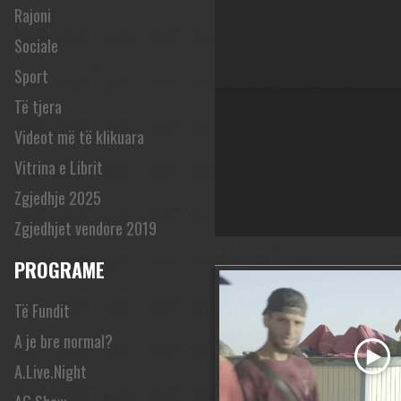
Rajoni
Sociale
Sport
Të tjera
Videot më të klikuara
Vitrina e Librit
Zgjedhje 2025
Zgjedhjet vendore 2019
PROGRAME
Të Fundit
A je bre normal?
A.Live.Night