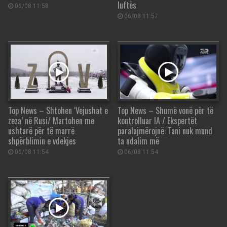
luftës
06/08 11:58
06/08 11:57
Top News – Shtohen ‘Vejushat e
Top News – Shumë vonë për të
zeza’ në Rusi/ Martohen me
kontrolluar IA / Ekspertët
ushtarë për të marrë
paralajmërojnë: Tani nuk mund
shpërblimin e vdekjes
ta ndalim më
06/08 11:54
06/08 11:54