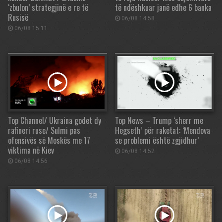
‘zbulon’ strategjinë e re të
të ndëshkuar janë edhe 6 banka
Rusisë
06/08 14:58
06/08 15:11
Top Channel/ Ukraina godet dy
Top News – Trump ‘sherr me
rafineri ruse/ Sulmi pas
Hegseth’ për raketat: ‘Mendova
ofensivës së Moskës me 17
se problemi është zgjidhur’
viktima në Kiev
06/08 14:52
06/08 14:56