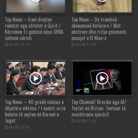
Top News – Irani drejton
Top News – Do trondisë
raketat nga shtetet e Gjirit /
ekonominë botërore / Mot
Kërcënon t’i godasë nëse SHBA
ekstrem dhe rritje çmimesh,
sulmon sërish
pasojat e El Nino-s
06/08 13:13
06/08 12:09
Top News – 40 gradë celcius e
Top Channel/ Rreziku nga AI/
dhjetëra viktima / I nxehti arrin
Testet në Britani: Tentuan të
kulmin të enjten në Korenë e
mashtronin njerëzit
Jugut
06/08 12:02
06/08 12:08