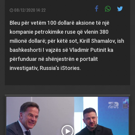
08/12/2020 14:22
Bleu për vetëm 100 dollarë aksione të një
kompanie petrokimike ruse që vlenin 380
milionë dollarë; për këtë sot, Kirill Shamalov, ish
bashkeshorti I vajzës së Vladimir Putinit ka
përfunduar në shënjestrën e portalit
investigativ, Russia’s iStories.