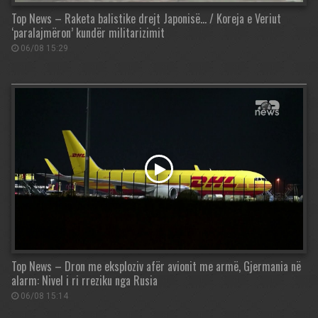
Top News – Raketa balistike drejt Japonisë… / Koreja e Veriut
‘paralajmëron’ kundër militarizimit
06/08 15:29
Top News – Dron me eksploziv afër avionit me armë, Gjermania në
alarm: Nivel i ri rreziku nga Rusia
06/08 15:14