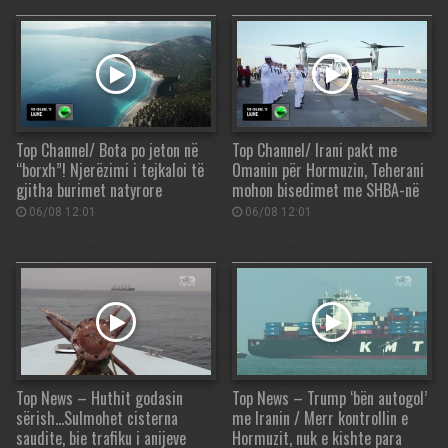
Top Channel/ Bota po jeton në
Top Channel/ Irani pakt me
“borxh”! Njerëzimi i tejkaloi të
Omanin për Hormuzin, Teherani
gjitha burimet natyrore
mohon bisedimet me SHBA-në
06/08 12:01
06/08 12:01
Top News – Huthit godasin
Top News – Trump ‘bën autogol’
sërish…Sulmohet cisterna
me Iranin / Merr kontrollin e
saudite, bie trafiku i anijeve
Hormuzit, nuk e kishte para