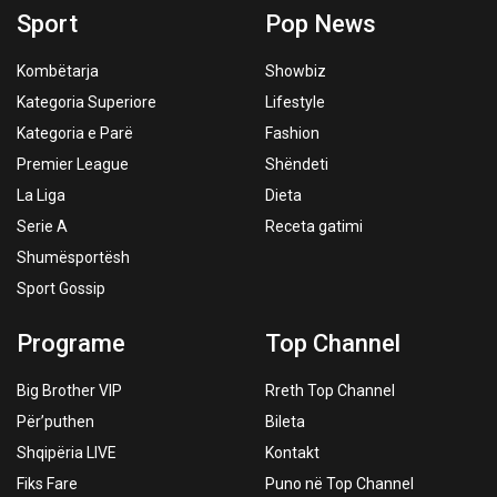
Sport
Pop News
Kombëtarja
Showbiz
Kategoria Superiore
Lifestyle
Kategoria e Parë
Fashion
Premier League
Shëndeti
La Liga
Dieta
Serie A
Receta gatimi
Shumësportësh
Sport Gossip
Programe
Top Channel
Big Brother VIP
Rreth Top Channel
Për’puthen
Bileta
Shqipëria LIVE
Kontakt
Fiks Fare
Puno në Top Channel