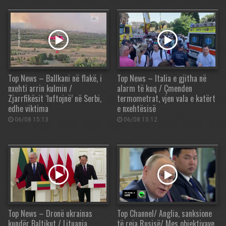
Top News – Ballkani në flakë, i
Top News – Italia e gjitha në
nxehti arrin kulmin /
alarm të kuq / Çmenden
Zjarrfikësit ‘luftojnë’ në Serbi,
termometrat, vjen vala e katërt
edhe viktima
e nxehtësisë
06/08 15:13
06/08 15:12
Top News – Dronë ukrainas
Top Channel/ Anglia, sanksione
kundër Baltikut / Lituania
të reja Rusisë/ Mes objektivave