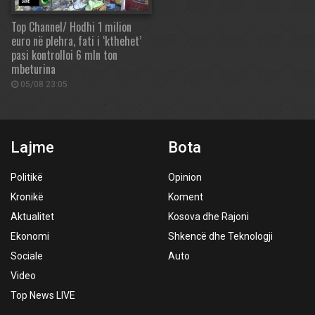
Top Channel/ Hodhi 1 milion
euro në plehra, fati i ‘kthehet’
pasi kontrolloi 6 mln ton
mbeturina
05/08 23:05
Lajme
Bota
Politikë
Opinion
Kronikë
Koment
Aktualitet
Kosova dhe Rajoni
Ekonomi
Shkencë dhe Teknologji
Sociale
Auto
Video
Top News LIVE