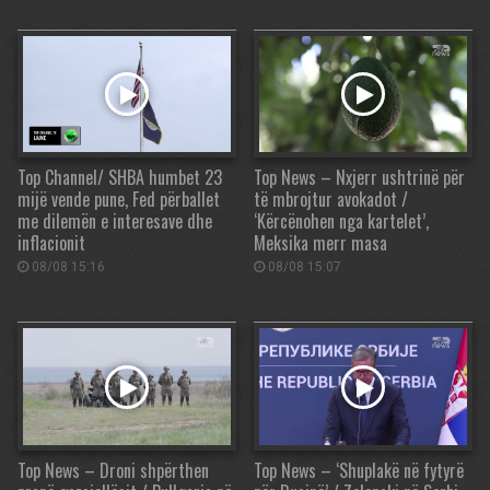
Top Channel/ SHBA humbet 23
Top News – Nxjerr ushtrinë për
mijë vende pune, Fed përballet
të mbrojtur avokadot /
me dilemën e interesave dhe
‘Kërcënohen nga kartelet’,
inflacionit
Meksika merr masa
08/08 15:16
08/08 15:07
Top News – Droni shpërthen
Top News – ‘Shuplakë në fytyrë