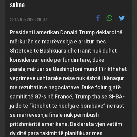
sulme
17/06/2026 20:07
Presidenti amerikan Donald Trump deklaroi të
mërkurën se marrëveshja e arritur mes
Shteteve të Bashkuara dhe Iranit nuk duhet
konsideruar ende përfundimtare, duke
paralajmëruar se Uashingtoni mund t’i rikthehet
veprimeve ushtarake nëse nuk është i kënaqur
me rezultatin e negociatave. Duke folur gjatë
samitit të G7-s në Francë, Trump tha se SHBA-
ja do të “kthehet te hedhja e bombave” në rast
se marrëveshja finale nuk përmbush
pritshmëritë amerikane. Deklarata vjen vetëm
dy ditë para takimit të planifikuar mes