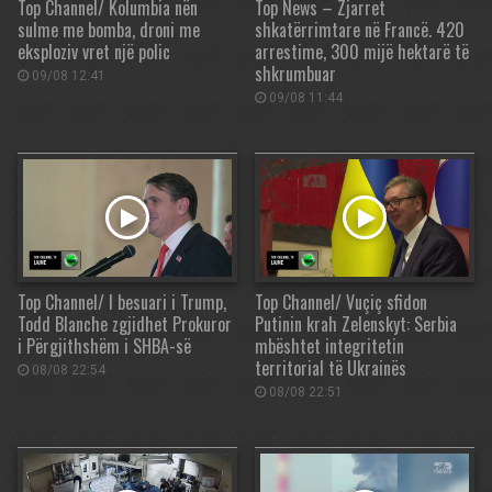
Top Channel/ Kolumbia nën
Top News – Zjarret
sulme me bomba, droni me
shkatërrimtare në Francë. 420
eksploziv vret një polic
arrestime, 300 mijë hektarë të
shkrumbuar
09/08 12:41
09/08 11:44
Top Channel/ I besuari i Trump,
Top Channel/ Vuçiç sfidon
Todd Blanche zgjidhet Prokuror
Putinin krah Zelenskyt: Serbia
i Përgjithshëm i SHBA-së
mbështet integritetin
territorial të Ukrainës
08/08 22:54
08/08 22:51