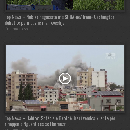
Top News – Nuk ka negociata me SHBA-në/ Irani- Uashingtoni
duhet të përmbushë marrëveshjen!
09/08 13:58
Top News – Habitet Shtëpia e Bardhë. Irani vendos kushte për
rihapjen e Ngushticës së Hormuzit