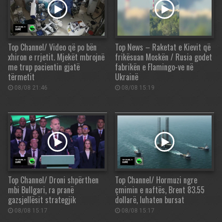
Top Channel/ Video që po bën
Top News – Raketat e Kievit që
xhiron e rrjetit. Mjekët mbrojnë
frikësuan Moskën / Rusia godet
me trup pacientin gjatë
fabrikën e Flamingo-ve në
tërmetit
Ukrainë
08/08 21:46
08/08 15:19
Top Channel/ Droni shpërthen
Top Channel/ Hormuzi ngre
mbi Bullgari, ra pranë
çmimin e naftës, Brent 83.55
gazsjellësit strategjik
dollarë, luhaten bursat
08/08 15:17
08/08 15:17