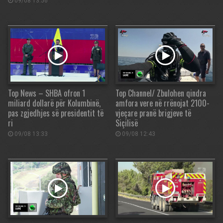
09/08 13:56
Top News – SHBA ofron 1
Top Channel/ Zbulohen qindra
miliard dollarë për Kolumbinë,
amfora vere në rrënojat 2100-
pas zgjedhjes së presidentit të
vjeçare pranë brigjeve të
ri
Siçilisë
09/08 13:33
09/08 12:43