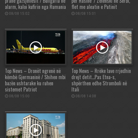
pranë gazsjellësit / Bullgaria në
për Rusinë’ / Zelenski në Serbi,
alarm, kaloi kufirin nga Rumania
flet me aleatin e Putinit
08/08 15:02
08/08 15:01
Top News – Dronët ngrenë në
Top News – Rrëke lave rrjedhin
këmbë Gjermaninë / Shihen mbi
drejt detit…Pas Etna-s,
bazën ushtarake ku ruhen
shpërthen edhe Stromboli në
sistemet Patriot
Itali
08/08 15:00
08/08 14:08