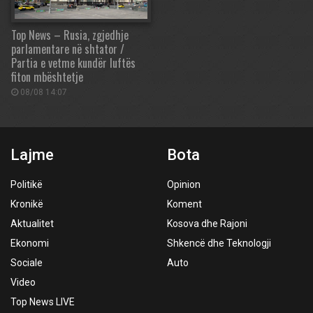
Top News – Rusia, zgjedhje
parlamentare në shtator /
Partia e vetme kundër luftës
fiton mbështetje
08/08 14:07
Lajme
Bota
Politikë
Opinion
Kronikë
Koment
Aktualitet
Kosova dhe Rajoni
Ekonomi
Shkencë dhe Teknologji
Sociale
Auto
Video
Top News LIVE