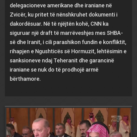
delegacioneve amerikane dhe iraniane në
Zvicër, ku pritet të nënshkruhet dokumenti i
dakordësuar. Në të njëjtën kohë, CNN ka
siguruar një draft të marrëveshjes mes SHBA-
së dhe Iranit, i cili parashikon fundin e konfliktit,
rihapjen e Ngushticës së Hormuzit, lehtësimin e
sanksioneve ndaj Teheranit dhe garancinë
iraniane se nuk do të prodhojë armë
bërthamore.