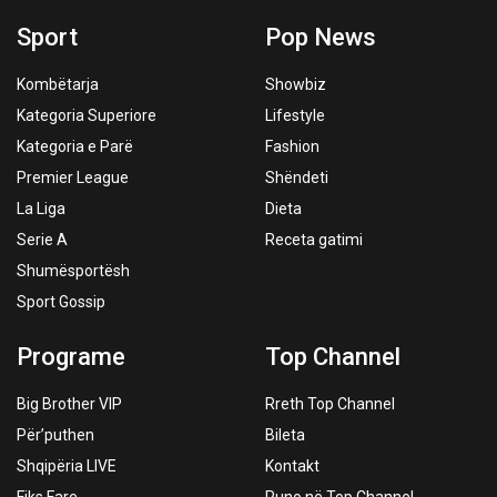
Sport
Pop News
Kombëtarja
Showbiz
Kategoria Superiore
Lifestyle
Kategoria e Parë
Fashion
Premier League
Shëndeti
La Liga
Dieta
Serie A
Receta gatimi
Shumësportësh
Sport Gossip
Programe
Top Channel
Big Brother VIP
Rreth Top Channel
Për’puthen
Bileta
Shqipëria LIVE
Kontakt