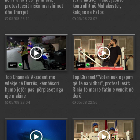
protestuesit nisën marshimet
kontrollit në Mallakastër,
dhe thirrjet
kalojnë në Patos
05/08 23:11
05/08 23:07
Top Channel/ Aksident me
Top Channel/“Votën nuk e japim
vdekje në Durrës, këmbësori
që të na vidhni”, protestuesit:
humb jetën pasi përplaset nga
Rinia të marrë fatin e vendit në
një makinë
dorë
05/08 23:04
05/08 22:56