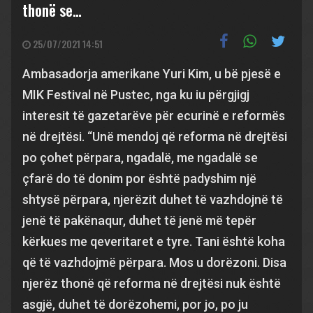
thonë se…
25/07/2021 14:51
Ambasadorja amerikane Yuri Kim, u bë pjesë e
MIK Festival në Pustec, nga ku iu përgjigj
interesit të gazetarëve për ecurinë e reformës
në drejtësi. “Unë mendoj që reforma në drejtësi
po çohet përpara, ngadalë, me ngadalë se
çfarë do të donim por është padyshim një
shtysë përpara, njerëzit duhet të vazhdojnë të
jenë të pakënaqur, duhet të jenë më tepër
kërkues me qeveritaret e tyre. Tani është koha
që të vazhdojmë përpara. Mos u dorëzoni. Disa
njerëz thonë që reforma në drejtësi nuk është
asgjë, duhet të dorëzohemi, por jo, po ju