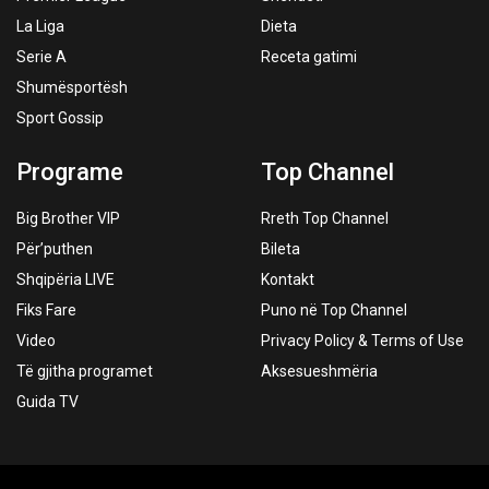
La Liga
Dieta
Serie A
Receta gatimi
Shumësportësh
Sport Gossip
Programe
Top Channel
Big Brother VIP
Rreth Top Channel
Për’puthen
Bileta
Shqipëria LIVE
Kontakt
Fiks Fare
Puno në Top Channel
Video
Privacy Policy & Terms of Use
Të gjitha programet
Aksesueshmëria
Guida TV