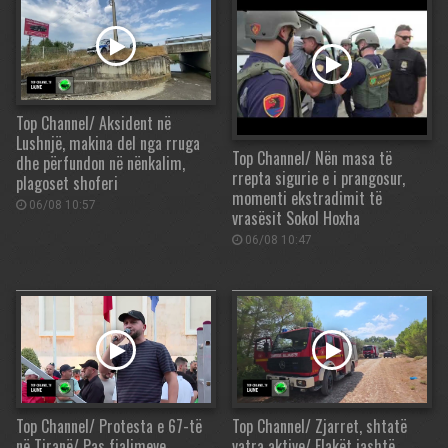
Top Channel/ Aksident në
Lushnjë, makina del nga rruga
Top Channel/ Nën masa të
dhe përfundon në nënkalim,
rrepta sigurie e i prangosur,
plagoset shoferi
momenti ekstradimit të
06/08 10:57
vrasësit Sokol Hoxha
06/08 10:47
Top Channel/ Protesta e 67-të
Top Channel/ Zjarret, shtatë
në Tiranë/ Pas fjalimeve,
vatra aktive/ Flakët jashtë