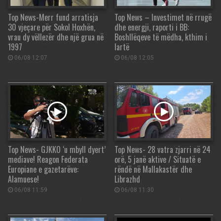
Top News-Merr fund arratisja
Top News – Investimet në rrugë
30 vjeçare për Sokol Hoxhën,
dhe energji, raporti i BB:
vrau dy vëllezër dhe një grua në
Boshllëqeve të mëdha, kthim i
1997
lartë
06/08 12:07
06/08 12:05
Top News- GJKKO ‘u mbyll dyert’
Top News- 28 vatra zjarri në 24
mediave! Reagon Federata
orë, 5 janë aktive / Situatë e
Europiane e gazetarëve:
rëndë në Mallakastër dhe
Alamuese!
Librazhd
06/08 11:59
06/08 11:30