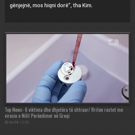
gënjejnë, mos hiqni dorë”, tha Kim.
Top News- 6 viktima dhe dhjetëra të shtruar/ Rriten rastet me
virusin e Nilit Perëndimor në Greqi
06/08 12:50