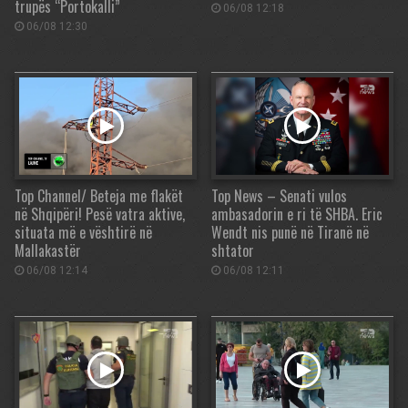
trupës “Portokalli”
06/08 12:18
06/08 12:30
Top Channel/ Beteja me flakët
Top News – Senati vulos
në Shqipëri! Pesë vatra aktive,
ambasadorin e ri të SHBA. Eric
situata më e vështirë në
Wendt nis punë në Tiranë në
Mallakastër
shtator
06/08 12:14
06/08 12:11