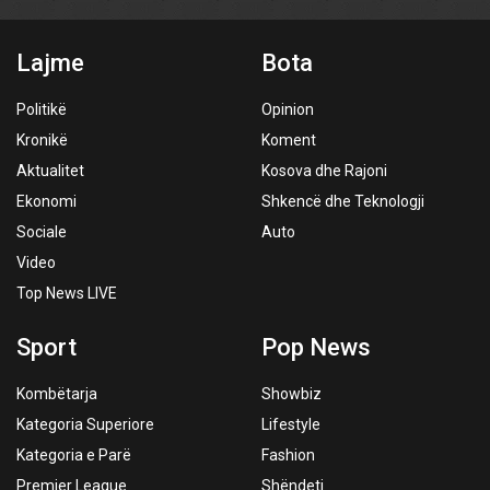
Lajme
Bota
Politikë
Opinion
Kronikë
Koment
Aktualitet
Kosova dhe Rajoni
Ekonomi
Shkencë dhe Teknologji
Sociale
Auto
Video
Top News LIVE
Sport
Pop News
Kombëtarja
Showbiz
Kategoria Superiore
Lifestyle
Kategoria e Parë
Fashion
Premier League
Shëndeti