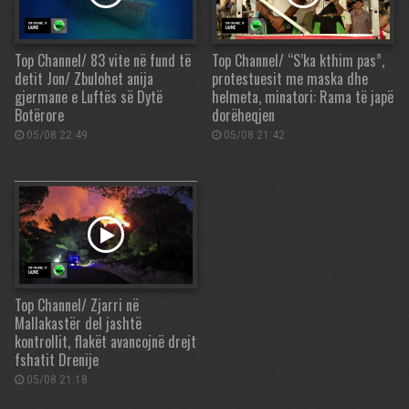
Top Channel/ 83 vite në fund të
Top Channel/ “S’ka kthim pas”,
detit Jon/ Zbulohet anija
protestuesit me maska dhe
gjermane e Luftës së Dytë
helmeta, minatori: Rama të japë
Botërore
dorëheqjen
05/08 22:49
05/08 21:42
Top Channel/ Zjarri në
Mallakastër del jashtë
kontrollit, flakët avancojnë drejt
fshatit Drenije
05/08 21:18