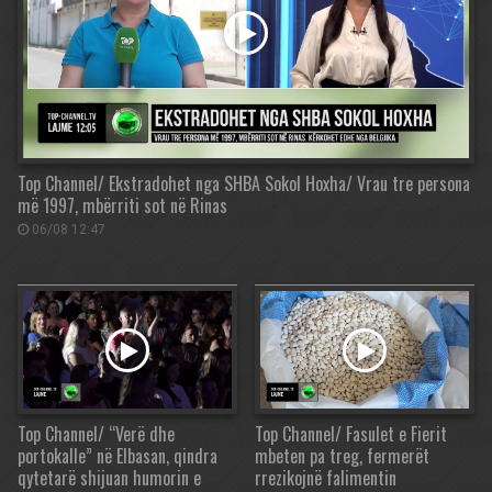
Top Channel/ Ekstradohet nga SHBA Sokol Hoxha/ Vrau tre persona
më 1997, mbërriti sot në Rinas
06/08 12:47
Top Channel/ “Verë dhe
Top Channel/ Fasulet e Fierit
portokalle” në Elbasan, qindra
mbeten pa treg, fermerët
qytetarë shijuan humorin e
rrezikojnë falimentin