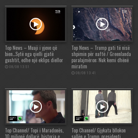
Top News – Muaji i yjeve që
Top News – Trump gati të nisë
bien…Sytë nga qielli gjatë
shpimin për naftë / Greenlanda
gushtit, edhe një eklips diellor
paralajmëron: Nuk kemi dhënë
miratim
08/08 13:51
08/08 13:41
Top Channel/ Topi i Maradonës,
Top Channel/ Gjykata bllokon
10 milionë dollarë, historia e
sallën e Trump, presidenti