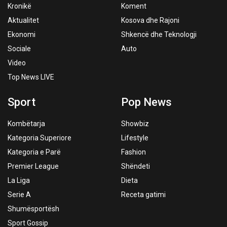
Kronikë
Koment
Aktualitet
Kosova dhe Rajoni
Ekonomi
Shkencë dhe Teknologji
Sociale
Auto
Video
Top News LIVE
Sport
Pop News
Kombëtarja
Showbiz
Kategoria Superiore
Lifestyle
Kategoria e Parë
Fashion
Premier League
Shëndeti
La Liga
Dieta
Serie A
Receta gatimi
Shumësportësh
Sport Gossip