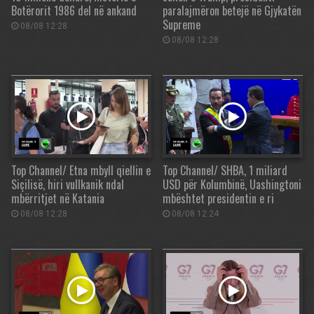
Botërorit 1986 del në ankand
paralajmëron betejë në Gjykatën
Supreme
08/08 12:28
08/08 12:28
Top Channel/ Etna mbyll qiellin e
Top Channel/ SHBA, 1 miliard
Siçilisë, hiri vullkanik ndal
USD për Kolumbinë, Uashingtoni
mbërritjet në Katania
mbështet presidentin e ri
08/08 12:28
08/08 12:24