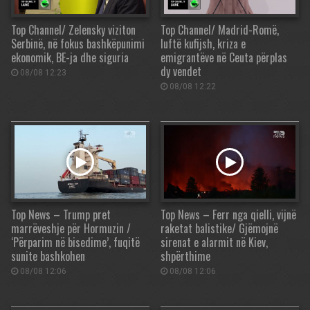
Top Channel/ Zelensky viziton
Top Channel/ Madrid-Romë,
Serbinë, në fokus bashkëpunimi
luftë kufijsh, kriza e
ekonomik, BE-ja dhe siguria
emigrantëve në Ceuta përplas
dy vendet
08/08 12:23
08/08 12:22
Top News – Trump pret
Top News – Ferr nga qielli, vijnë
marrëveshje për Hormuzin /
raketat balistike/ Gjëmojnë
‘Përparim në bisedime’, fuqitë
sirenat e alarmit në Kiev,
sunite bashkohen
shpërthime
08/08 12:06
08/08 12:06