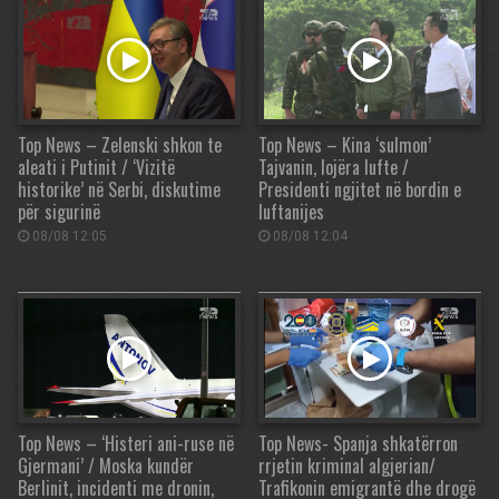
Top News – Zelenski shkon te
Top News – Kina ‘sulmon’
aleati i Putinit / ‘Vizitë
Tajvanin, lojëra lufte /
historike’ në Serbi, diskutime
Presidenti ngjitet në bordin e
për sigurinë
luftanijes
08/08 12:05
08/08 12:04
Top News – ‘Histeri ani-ruse në
Top News- Spanja shkatërron
Gjermani’ / Moska kundër
rrjetin kriminal algjerian/
Berlinit, incidenti me dronin,
Trafikonin emigrantë dhe drogë