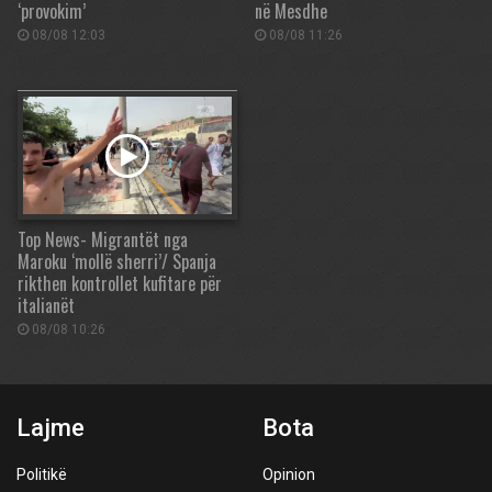
‘provokim’
në Mesdhe
08/08 12:03
08/08 11:26
Top News- Migrantët nga
Maroku ‘mollë sherri’/ Spanja
rikthen kontrollet kufitare për
italianët
08/08 10:26
Lajme
Bota
Politikë
Opinion