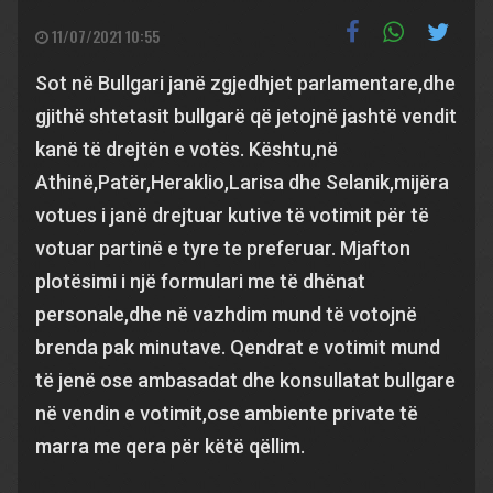
11/07/2021 10:55
Sot në Bullgari janë zgjedhjet parlamentare,dhe
gjithë shtetasit bullgarë që jetojnë jashtë vendit
kanë të drejtën e votës. Kështu,në
Athinë,Patër,Heraklio,Larisa dhe Selanik,mijëra
votues i janë drejtuar kutive të votimit për të
votuar partinë e tyre te preferuar. Mjafton
plotësimi i një formulari me të dhënat
personale,dhe në vazhdim mund të votojnë
brenda pak minutave. Qendrat e votimit mund
të jenë ose ambasadat dhe konsullatat bullgare
në vendin e votimit,ose ambiente private të
marra me qera për këtë qëllim.