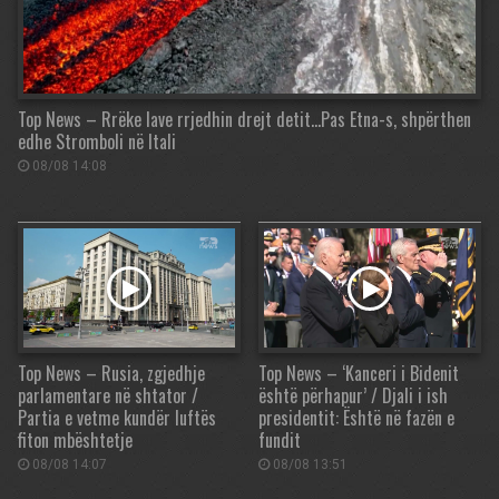
Top News – Rrëke lave rrjedhin drejt detit…Pas Etna-s, shpërthen
edhe Stromboli në Itali
08/08 14:08
Top News – Rusia, zgjedhje
Top News – ‘Kanceri i Bidenit
parlamentare në shtator /
është përhapur’ / Djali i ish
Partia e vetme kundër luftës
presidentit: Është në fazën e
fiton mbështetje
fundit
08/08 14:07
08/08 13:51