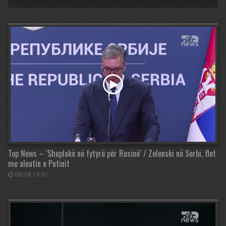
Top News – ‘Shuplakë në fytyrë për Rusinë’ / Zelenski në Serbi, flet
me aleatin e Putinit
08/08 15:01