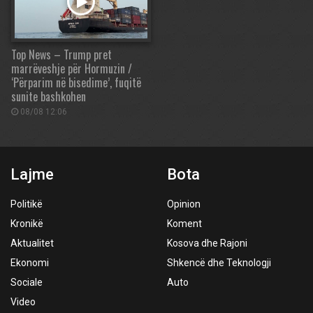
Top News – Trump pret
marrëveshje për Hormuzin /
‘Përparim në bisedime’, fuqitë
sunite bashkohen
08/08 12:06
Lajme
Bota
Politikë
Opinion
Kronikë
Koment
Aktualitet
Kosova dhe Rajoni
Ekonomi
Shkencë dhe Teknologji
Sociale
Auto
Video