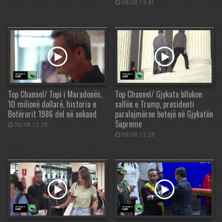
08/08 13:41
Top Channel/ Topi i Maradonës,
Top Channel/ Gjykata bllokon
10 milionë dollarë, historia e
sallën e Trump, presidenti
Botërorit 1986 del në ankand
paralajmëron betejë në Gjykatën
Supreme
08/08 12:28
08/08 12:28