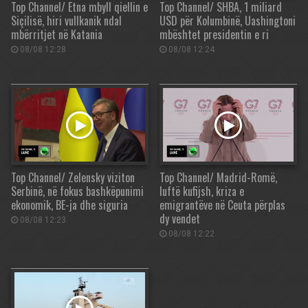
Top Channel/ Etna mbyll qiellin e
Top Channel/ SHBA, 1 miliard
Siçilisë, hiri vullkanik ndal
USD për Kolumbinë, Uashingtoni
mbërritjet në Katania
mbështet presidentin e ri
08/08 12:28
08/08 12:24
Top Channel/ Zelensky viziton
Top Channel/ Madrid-Romë,
Serbinë, në fokus bashkëpunimi
luftë kufijsh, kriza e
ekonomik, BE-ja dhe siguria
emigrantëve në Ceuta përplas
dy vendet
08/08 12:23
08/08 12:22