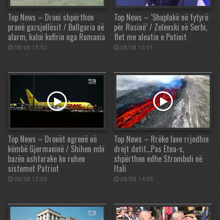
Top News – Droni shpërthen
Top News – ‘Shuplakë në fytyrë
pranë gazsjellësit / Bullgaria në
për Rusinë’ / Zelenski në Serbi,
alarm, kaloi kufirin nga Rumania
flet me aleatin e Putinit
08/08 15:02
08/08 15:01
Top News – Dronët ngrenë në
Top News – Rrëke lave rrjedhin
këmbë Gjermaninë / Shihen mbi
drejt detit…Pas Etna-s,
bazën ushtarake ku ruhen
shpërthen edhe Stromboli në
sistemet Patriot
Itali
08/08 15:00
08/08 14:08