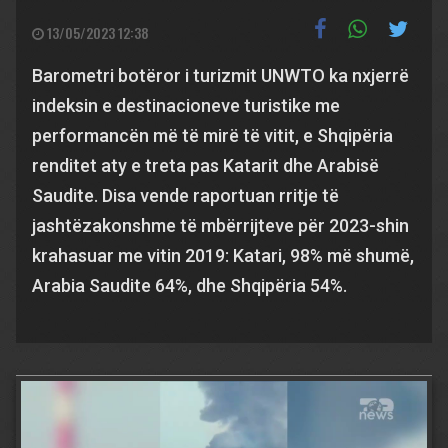
13/05/2023 12:38
Barometri botëror i turizmit UNWTO ka nxjerrë
indeksin e destinacioneve turistike me
performancën më të mirë të vitit, e Shqipëria
renditet aty e treta pas Katarit dhe Arabisë
Saudite. Disa vende raportuan rritje të
jashtëzakonshme të mbërrijteve për 2023-shin
krahasuar me vitin 2019: Katari, 98% më shumë,
Arabia Saudite 64%, dhe Shqipëria 54%.