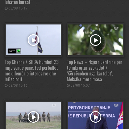
luhaten bursat
08/08 15:17
Top Channel/ SHBA humbet 23
Top News – Nxjerr ushtrinë për
mijë vende pune, Fed përballet
të mbrojtur avokadot /
me dilemën e interesave dhe
‘Kërcënohen nga kartelet’,
inflacionit
Meksika merr masa
08/08 15:16
08/08 15:07