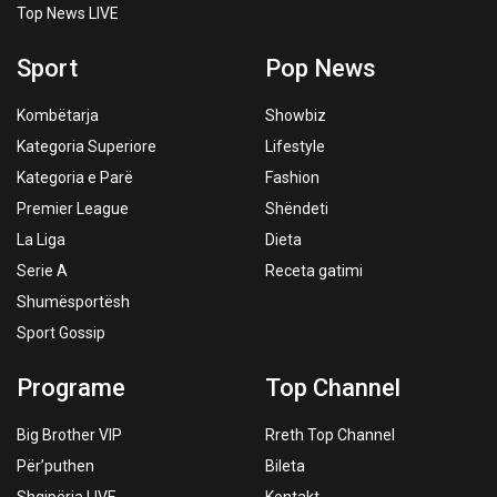
Top News LIVE
Sport
Pop News
Kombëtarja
Showbiz
Kategoria Superiore
Lifestyle
Kategoria e Parë
Fashion
Premier League
Shëndeti
La Liga
Dieta
Serie A
Receta gatimi
Shumësportësh
Sport Gossip
Programe
Top Channel
Big Brother VIP
Rreth Top Channel
Për’puthen
Bileta