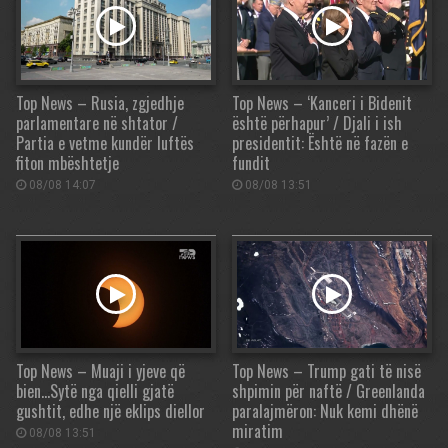
Top News – Rusia, zgjedhje
Top News – ‘Kanceri i Bidenit
parlamentare në shtator /
është përhapur’ / Djali i ish
Partia e vetme kundër luftës
presidentit: Është në fazën e
fiton mbështetje
fundit
08/08 14:07
08/08 13:51
Top News – Muaji i yjeve që
Top News – Trump gati të nisë
bien…Sytë nga qielli gjatë
shpimin për naftë / Greenlanda
gushtit, edhe një eklips diellor
paralajmëron: Nuk kemi dhënë
miratim
08/08 13:51