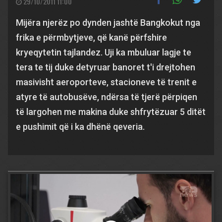
29/10/2011 11:00
Mijëra njerëz po dynden jashtë Bangkokut nga
frika e përmbytjeve, që kanë përfshire
kryeqytetin tajlandez. Uji ka mbuluar lagje te
tera te tij duke detyruar banoret t'i drejtohen
masivisht aeroporteve, stacioneve të trenit e
atyre të autobusëve, ndërsa të tjerë përpiqen
të largohen me makina duke shfrytëzuar 5 ditët
e pushimit që i ka dhënë qeveria.