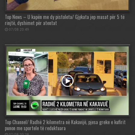
Top News – U kapën me dy pistoleta/ Gjykata jep masat për 5 të
rinjtë, dyshimet për atentat
07/08 20:49
Top Channel/ Radhë 2 kilometra në Kakavijë, pjesa greke e kufirit
punon me sportele të reduktuara
07/08 20:28