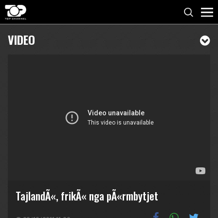
VIDEO
TajlandÃ«, frikÃ« nga pÃ«rmbytjet