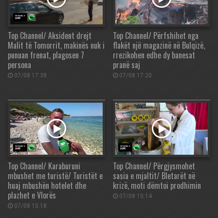
Top Channel/ Aksident drejt
Top Channel/ Përfshihet nga
Malit të Tomorrit, makinës nuk i
flakët një magazinë në Bulqizë,
punuan frenat, plagosen 7
rrezikohen edhe dy banesat
persona
pranë saj
07/08 17:38
07/08 17:20
Top Channel/ Karaburuni
Top Channel/ Përgjysmohet
mbushet me turistë/ Turistët e
sasia e mjaltit/ Bletarët në
huaj mbushën hotelet dhe
krizë, moti dëmtoi prodhimin
plazhet e Vlorës
07/08 15:14
07/08 15:18