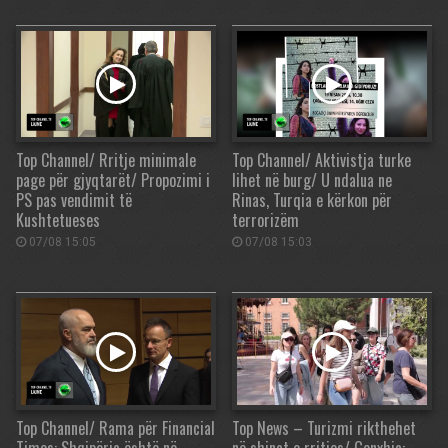
Top Channel/ Rritje minimale
Top Channel/ Aktivistja turke
page për gjyqtarët/ Propozimi i
lihet në burg/ U ndalua ne
PS pas vendimit të
Rinas, Turqia e kërkon për
Kushtetueses
terrorizëm
07/08 15:05
07/08 15:03
Top Channel/ Rama për Financial
Top News – Turizmi rikthehet