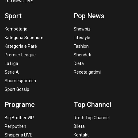
Top News LIVE
Sport
Pop News
Kombëtarja
Showbiz
Kategoria Superiore
Lifestyle
Kategoria e Parë
Fashion
Premier League
Shëndeti
La Liga
Dieta
Serie A
Receta gatimi
Shumësportësh
Sport Gossip
Programe
Top Channel
Big Brother VIP
Rreth Top Channel
Për’puthen
Bileta
Shqipëria LIVE
Kontakt