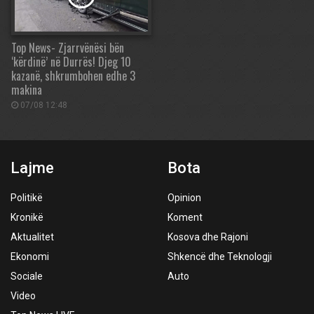
Top News- Zjarrvënësi bën
‘kërdinë’ në Durrës! Djeg 10
kazanë, shkrumbohen edhe 3
makina
07/08 12:48
Lajme
Bota
Politikë
Opinion
Kronikë
Koment
Aktualitet
Kosova dhe Rajoni
Ekonomi
Shkencë dhe Teknologji
Sociale
Auto
Video