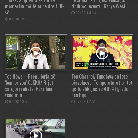
Times: Shqipëria është në
në shinat e rritjes/ Gonxhja:
momentin më të mirë drejt BE-
Ndihmoi eventi i Kanye West
së
07/08 14:13
07/08 15:00
Top News – Rregullorja që
Top Channel/ Fundjava do jetë
‘bunkerizon’ GJKKO/ Rrjeti
përvëluese! Temperaturat pritet
safejournalists: Pezulloni
që të shkojnë në 40-41 gradë
vendimin
nën hije
07/08 13:59
07/08 12:51