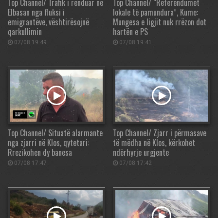
Top Channel/ Trafik i rënduar në
Top Channel/ “Referendumet
Elbasan nga fluksi i
lokale të pamundura”, Kume:
emigrantëve, vështirësojnë
Mungesa e ligjit nuk rrëzon dot
qarkullimin
hartën e PS
07/08 19:49
07/08 19:41
Top Channel/ Situatë alarmante
Top Channel/ Zjarr i përmasave
nga zjarri në Klos, qytetari:
të mëdha në Klos, kërkohet
Rrezikohen dy banesa
ndërhyrje urgjente
07/08 17:47
07/08 17:42