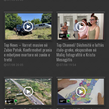
Top News – Varret masive në
Top Channel/ Dëshmitë e luftës
Zubin Potok. Konfirmohet prania
italo-greke, ekspozohen në
e mbetjeve mortore në zonën e
Maliq fotografitë e Kristo
tretë
Mesogjitis
07/08 20:05
07/08 19:54