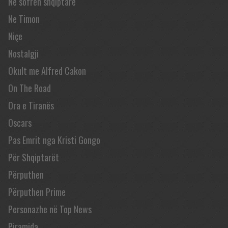
Në sofrën shqiptare
Ne Timon
Niçe
Nostalgji
Okult me Alfred Cakon
On The Road
Ora e Tiranës
Oscars
Pas Emrit nga Kristi Gongo
Për Shqiptarët
Përputhen
Përputhen Prime
Personazhe në Top News
Piramida