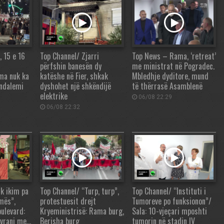
, 15 e 16
Top Channel/ Zjarri
Top News – Rama, ‘retreat’
përfshin banesën dy
me ministrat në Pogradec.
ma nuk ka
katëshe në Fier, shkak
Mbledhje dyditore, mund
 ndalemi
dyshohet një shkëndijë
të thërrasë Asamblenë
elektrike
06/08 22:29
06/08 22:32
k ikim pa
Top Channel/ “Turp, turp”,
Top Channel/ “Instituti i
mës”,
protestuesit drejt
Tumoreve po funksionon”/
bulevard:
Kryeministrisë: Rama burg,
Sala: 10-vjeçari mposhti
ovrani me…
Berisha burg
tumorin në stadin IV