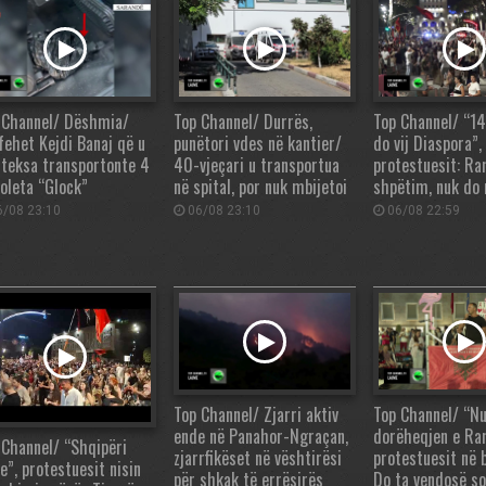
 Channel/ Dëshmia/
Top Channel/ Durrës,
Top Channel/ “14
fehet Kejdi Banaj që u
punëtori vdes në kantier/
do vij Diaspora”,
 teksa transportonte 4
40-vjeçari u transportua
protestuesit: Ra
toleta “Glock”
në spital, por nuk mbijetoi
shpëtim, nuk do
/08 23:10
06/08 23:10
06/08 22:59
Top Channel/ Zjarri aktiv
Top Channel/ “Nu
ende në Panahor-Ngraçan,
dorëheqjen e Ra
 Channel/ “Shqipëri
zjarrfikëset në vështirësi
protestuesit në 
e”, protestuesit nisin
për shkak të errësirës
Do ta vendosë s