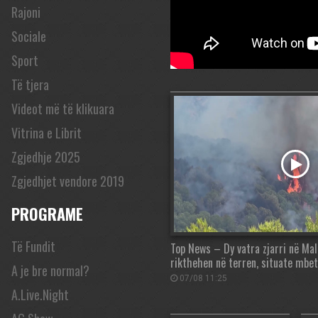
Rajoni
Sociale
Sport
Të tjera
Videot më të klikuara
Vitrina e Librit
Zgjedhje 2025
Zgjedhjet vendore 2019
PROGRAME
Të Fundit
Top News – Dy vatra zjarri në Mall
rikthehen në terren, situate mbet
A je bre normal?
07/08 11:25
A.Live.Night