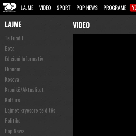
LAJME
VIDEO
SPORT
POP NEWS
PROGRAME
Y
LAJME
VIDEO
Të Fundit
Bota
Edicioni Informativ
Ekonomi
Kosova
Kronikë/Aktualitet
Kulturë
Lajmet kryesore të ditës
Politike
Pop News