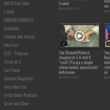
mar
DWTS Fan Club
Frakull
me 
06/08 22:29
E Diell
06
ËNDËRRTJERRËSIT
Exclusive
Fëmijët dhe Festat
Fiks Fare
Top Channel/Rekord,
Top
FLET - Podcast
shqiptarët 5.4 mld €
Kus
Ftesë në 5
“cash”/Paraja e xhepit
ndë
sfidon bankat pavarësisht
ref
Fun Camp
kufizimeve
së
Gjurmë Shqiptare
06/08 19:43
06
Goca dhe Gra
Grida Duma Podcast
Grow and Glow