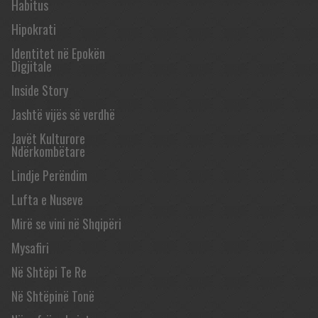
Habitus
Hipokrati
Identitet në Epokën
Digjitale
Inside Story
Jashtë vijës së verdhë
Javët Kulturore
Ndërkombëtare
Lindje Perëndim
Lufta e Nuseve
Mirë se vini në Shqipëri
Mysafiri
Në Shtëpi Te Re
Në Shtëpinë Tonë