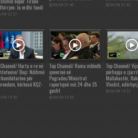
shimin nëpër Tiranë
06/08 21:45
06/08 21:42
thirrjen: Ju erdhi fundi
/08 22:27
 Channel/ Harta e re në
Top Channel/ Rama mbledh
Top Channel/ Vij
htetuese/ Boçi: Ndihmë
qeverinë në
përhapja e zjarri
rkombëtarëve për
Pogradec/Ministrat
Mallakastër, flak
erendum, kërkesë KQZ-
raportojnë më 24 dhe 25
Vloshit, ndërhyrj
gusht
06/08 19:22
/08 19:35
06/08 19:30