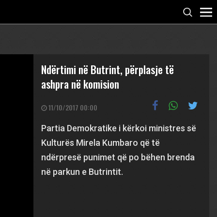
Ndërtimi në Butrint, përplasje të
ashpra në komision
11/10/2017 00:00
Partia Demokratike i kërkoi ministres së
Kulturës Mirela Kumbaro që të
ndërpresë punimet që po bëhen brenda
në parkun e Butrintit.