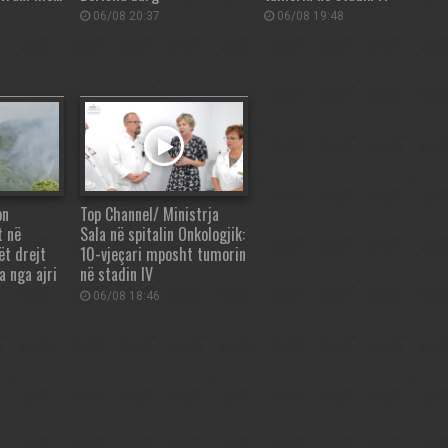
06/08 20:37
06/08 19:48
on
Top Channel/ Ministrja
t në
Sala në spitalin Onkologjik:
ët drejt
10-vjeçari mposht tumorin
a nga ajri
në stadin IV
06/08 18:46