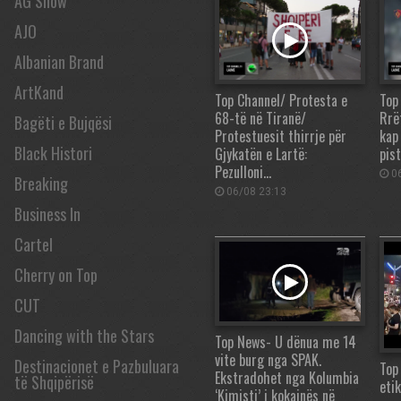
AG Show
AJO
Albanian Brand
ArtKand
Top Channel/ Protesta e
Top
68-të në Tiranë/
Rrë
Bagëti e Bujqësi
Protestuesit thirrje për
kap
Black Histori
Gjykatën e Lartë:
pis
Pezulloni…
06
Breaking
06/08 23:13
Business In
Cartel
Cherry on Top
CUT
Dancing with the Stars
Top News- U dënua me 14
vite burg nga SPAK.
Destinacionet e Pazbuluara
Top
Ekstradohet nga Kolumbia
të Shqipërisë
etik
‘Kimisti’ i kokainës në