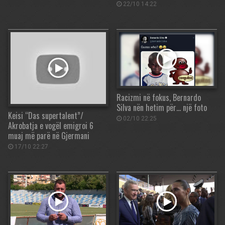
22/10 14:22
Racizmi në fokus, Bernardo
Silva nën hetim për… një foto
Keisi “Das supertalent”/
02/10 22:25
Akrobatja e vogël emigroi 6
muaj më parë në Gjermani
17/10 22:27