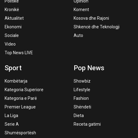
Politikë
Opinion
Kronikë
Koment
Aktualitet
Kosova dhe Rajoni
Ekonomi
Shkencë dhe Teknologji
Sociale
Auto
Video
Top News LIVE
Sport
Pop News
Kombëtarja
Showbiz
Kategoria Superiore
Lifestyle
Kategoria e Parë
Fashion
Premier League
Shëndeti
La Liga
Dieta
Serie A
Receta gatimi
Shumësportësh