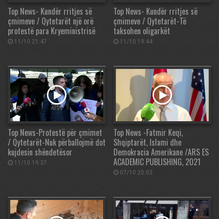
Top News- Kundër rritjes së
Top News- Kundër rritjes së
çmimeve / Qytetarët një orë
çmimeve / Qytetarët-Të
protestë para Kryeministrisë
taksohen oligarkët
11/10 21:47
11/10 19:44
Top News-Protestë për çmimet
Top News -Fatmir Keqi,
/ Qytetarët-Nuk përballojmë dot
Shqiptarët, Islami dhe
kujdesin shëndetësor
Demokracia Amerikane /ARS ES
ACADEMIC PUBLISHING, 2021
11/10 19:37
07/10 20:03