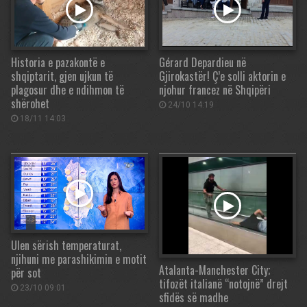
Historia e pazakontë e
Gérard Depardieu në
shqiptarit, gjen ujkun të
Gjirokastër! Ç’e solli aktorin e
plagosur dhe e ndihmon të
njohur francez në Shqipëri
shërohet
24/10 14:19
18/11 14:03
Ulen sërish temperaturat,
njihuni me parashikimin e motit
Atalanta-Manchester City;
për sot
tifozët italianë “notojnë” drejt
23/10 09:01
sfidës së madhe