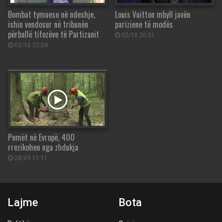
Bombat tymuese në ndeshje,
Louis Vuitton mbyll javën
ishin vendosur në tribunën
pariziene të modës
përballë tifozëve të Partizanit
02/10 20:21
02/10 22:04
Pemët në Evropë, 400
rrezikohen nga zhdukja
28/09 11:11
Lajme
Bota