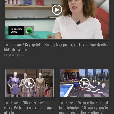
Top Channel/ Kryeqyteti i Rinisë: Nga janari, në Tiranë janë zhvilluar
550 aktivitete
24/07 13:02
Top News – ‘Black Friday’ po
Top News – Vajza e Ilir Shaqirit
vjen / Përfito produkte me super
ka ditëlindjen / Urimi i veçantë
oferta
nga shtëpia e Big Brother Vip