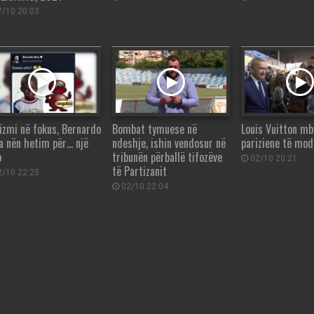
/10 20:03
izmi në fokus, Bernardo
Bombat tymuese në
Louis Vuitton mby
va nën hetim për… një
ndeshje, ishin vendosur në
pariziene të mod
o
tribunën përballë tifozëve
02/10 20:21
të Partizanit
/10 22:25
02/10 22:04