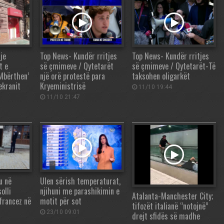
je
Top News- Kundër rritjes
Top News- Kundër rritjes
t e
së çmimeve / Qytetarët
së çmimeve / Qytetarët-Të
Mbërthen’
një orë protestë para
taksohen oligarkët
ekranit
Kryeministrisë
11/10 19:44
11/10 21:47
u në
Ulen sërish temperaturat,
olli
njihuni me parashikimin e
Atalanta-Manchester City;
 francez në
motit për sot
tifozët italianë “notojnë”
23/10 09:01
drejt sfidës së madhe