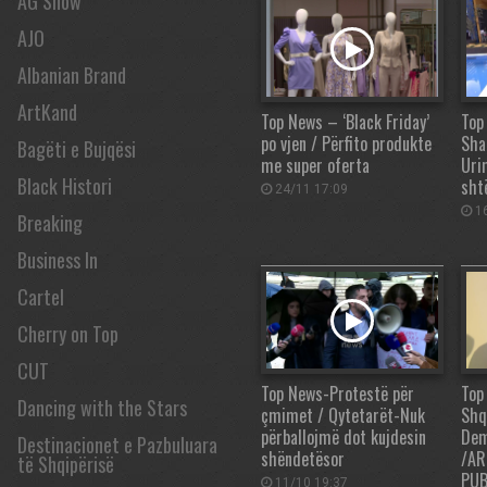
AG Show
AJO
Albanian Brand
ArtKand
Top News – ‘Black Friday’
Top
po vjen / Përfito produkte
Shaq
Bagëti e Bujqësi
me super oferta
Uri
Black Histori
sht
24/11 17:09
16
Breaking
Business In
Cartel
Cherry on Top
CUT
Top News-Protestë për
Top
Dancing with the Stars
çmimet / Qytetarët-Nuk
Shq
përballojmë dot kujdesin
Dem
Destinacionet e Pazbuluara
shëndetësor
/AR
të Shqipërisë
PUB
11/10 19:37