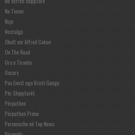
Në sofrën shqiptare
Ne Timon
Niçe
Nostalgji
Okult me Alfred Cakon
On The Road
Ora e Tiranës
Oscars
Pas Emrit nga Kristi Gongo
Për Shqiptarët
Përputhen
Përputhen Prime
Personazhe në Top News
Piramida