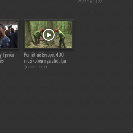
22/10 14:22
ll javën
Pemët në Evropë, 400
ës
rrezikohen nga zhdukja
28/09 11:11