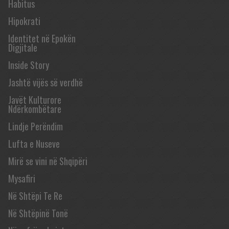
Habitus
Hipokrati
Identitet në Epokën
Digjitale
Inside Story
Jashtë vijës së verdhë
Javët Kulturore
Ndërkombëtare
Lindje Perëndim
Lufta e Nuseve
Mirë se vini në Shqipëri
Mysafiri
Në Shtëpi Te Re
Në Shtëpinë Tonë