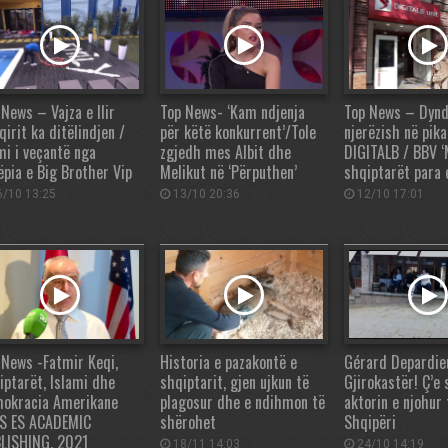
 News – Vajza e Ilir
Top News- ‘Kam ndjenja
Top News – Dynd
irit ka ditëlindjen /
për këtë konkurrent’/Tole
njerëzish në pika
mi i veçantë nga
zgjedh mes Albit dhe
DIGITALB / BBV ‘
ëpia e Big Brother Vip
Melikut në ‘Përputhen’
shqiptarët para 
/10 13:25
13/10 20:36
12/10 17:01
 News -Fatmir Keqi,
Historia e pazakontë e
Gérard Depardie
iptarët, Islami dhe
shqiptarit, gjen ujkun të
Gjirokastër! Ç’e s
okracia Amerikane
plagosur dhe e ndihmon të
aktorin e njohur
S ES ACADEMIC
shërohet
Shqipëri
LISHING, 2021
18/11 14:03
24/10 14:19