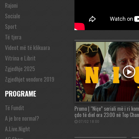
Rajoni
Sociale
Sport
Të tjera
Videot më të klikuara
Vitrina e Librit
Zgjedhje 2025
Zgjedhjet vendore 2019
PROGRAME
Të Fundit
Promo | “Niçe” seriali më i ri kom
çdo të diel ora 23:00 në Top Chan
A je bre normal?
07/02 18:00
A.Live.Night