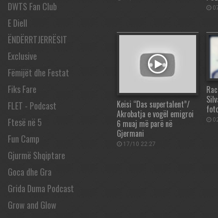
DWTS Fan Club
07
E Diell
ËNDËRRTJERRËSIT
Exclusive
Fëmijët dhe Festat
Fiks Fare
Rac
Sil
Keisi “Das supertalent”/
FLET - Podcast
fot
Akrobatja e vogël emigroi
Ftesë në 5
02
6 muaj më parë në
Gjermani
Fun Camp
17/10 22:27
Gjurmë Shqiptare
Goca dhe Gra
Grida Duma Podcast
Grow and Glow