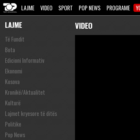
LAJME
VIDEO
SPORT
POP NEWS
PROGRAME
Y
LAJME
VIDEO
Të Fundit
Bota
Edicioni Informativ
Ekonomi
Kosova
Kronikë/Aktualitet
Kulturë
Lajmet kryesore të ditës
Politike
Pop News