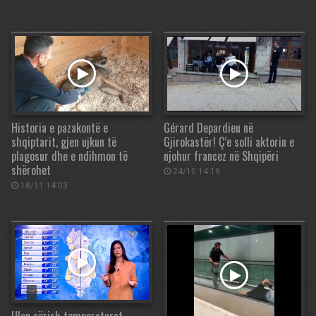
Historia e pazakontë e
Gérard Depardieu në
shqiptarit, gjen ujkun të
Gjirokastër! Ç’e solli aktorin e
plagosur dhe e ndihmon të
njohur francez në Shqipëri
shërohet
24/10 14:19
18/11 14:03