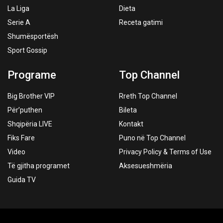
La Liga
Dieta
Serie A
Receta gatimi
Shumësportësh
Sport Gossip
Programe
Top Channel
Big Brother VIP
Rreth Top Channel
Për’puthen
Bileta
Shqipëria LIVE
Kontakt
Fiks Fare
Puno në Top Channel
Video
Privacy Policy & Terms of Use
Të gjitha programet
Aksesueshmëria
Guida TV