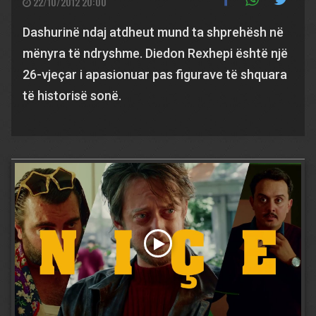
22/10/2012 20:00
Dashurinë ndaj atdheut mund ta shprehësh në
mënyra të ndryshme. Diedon Rexhepi është një
26-vjeçar i apasionuar pas figurave të shquara
të historisë sonë.