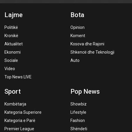
Lajme
Bota
Politikë
Opinion
Kronikë
Koment
Aktualitet
Kosova dhe Rajoni
Ekonomi
Shkencë dhe Teknologji
Sociale
Auto
Video
Top News LIVE
Sport
Pop News
Kombëtarja
Showbiz
Kategoria Superiore
Lifestyle
Kategoria e Parë
Fashion
Premier League
Shëndeti