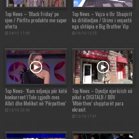
Top News – ‘Black Friday’ po
Top News – Vajza e Ilir Shaqirit
vjen / Përfito produkte me super
ka ditëlindjen / Urimi i veçantë
oferta
nga shtëpia e Big Brother Vip
24/11 17:09
16/10 13:25
Top News- ‘Kam ndjenja për këtë
Top News – Dyndje njerëzish në
konkurrent’/Tole zgjedh mes
pikat e DIGITALB / BBV
Albit dhe Melikut në ‘Përputhen’
‘Mbërthen’ shqiptarët para
ekranit
13/10 20:36
12/10 17:01