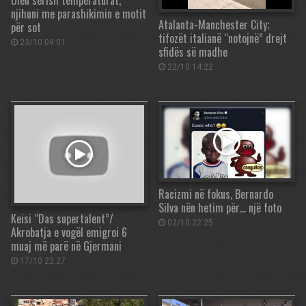
Ulen sërish temperaturat,
njihuni me parashikimin e motit
Atalanta-Manchester City;
për sot
tifozët italianë “notojnë” drejt
23/10 09:01
sfidës së madhe
22/10 14:22
Racizmi në fokus, Bernardo
Silva nën hetim për… një foto
Keisi “Das supertalent”/
02/10 22:25
Akrobatja e vogël emigroi 6
muaj më parë në Gjermani
17/10 22:27