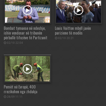
Bombat tymuese në ndeshje,
Louis Vuitton mbyll javën
ishin vendosur në tribunën
pariziene të modës
përballë tifozëve të Partizanit
02/10 20:21
02/10 22:04
Pemët në Evropë, 400
rrezikohen nga zhdukja
28/09 11:11