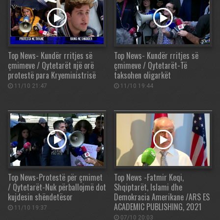
Top News- Kundër rritjes së
Top News- Kundër rritjes së
çmimeve / Qytetarët një orë
çmimeve / Qytetarët-Të
protestë para Kryeministrisë
taksohen oligarkët
11/10 21:47
11/10 19:44
Top News-Protestë për çmimet
Top News -Fatmir Keqi,
/ Qytetarët-Nuk përballojmë dot
Shqiptarët, Islami dhe
kujdesin shëndetësor
Demokracia Amerikane /ARS ES
ACADEMIC PUBLISHING, 2021
11/10 19:37
07/10 20:03