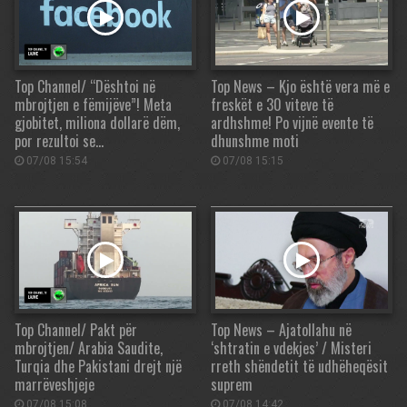
Top Channel/ “Dështoi në
Top News – Kjo është vera më e
mbrojtjen e fëmijëve”! Meta
freskët e 30 viteve të
gjobitet, miliona dollarë dëm,
ardhshme! Po vijnë evente të
por rezultoi se…
dhunshme moti
07/08 15:54
07/08 15:15
Top Channel/ Pakt për
Top News – Ajatollahu në
mbrojtjen/ Arabia Saudite,
‘shtratin e vdekjes’ / Misteri
Turqia dhe Pakistani drejt një
rreth shëndetit të udhëheqësit
marrëveshjeje
suprem
07/08 15:08
07/08 14:42