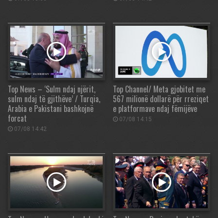
Top News – ‘Sulm ndaj njërit,
Top Channel/ Meta gjobitet me
sulm ndaj të gjithëve’ / Turqia,
567 milionë dollarë për rreziqet
Arabia e Pakistani bashkojnë
e platformave ndaj fëmijëve
forcat
07/08 14:15
07/08 14:42