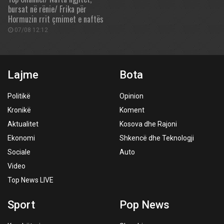
bursat në rënie/ Frika për
Hormuzin rrit çmimet e naftës
07/08 12:12
Lajme
Bota
Politikë
Opinion
Kronikë
Koment
Aktualitet
Kosova dhe Rajoni
Ekonomi
Shkencë dhe Teknologji
Sociale
Auto
Video
Top News LIVE
Sport
Pop News