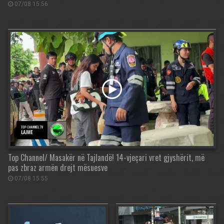
07/08 15:56
Top Channel/ Masakër në Tajlandë! 14-vjeçari vret gjyshërit, më
pas zbraz armën drejt mësuesve
07/08 15:55