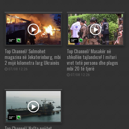
Top Channel/ Sulmohet
Top Channel/ Masakër në
magazina në Jekaterinburg, mbi
shkollën tajlandeze! I mituri
2 mijë kilometra larg Ukrainës
vret tetë persona dhe plagos
mbi 20 të tjerë
07/08 12:26
07/08 12:26
Top Channel/ Nafta ngjitet,