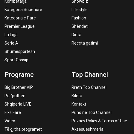
Kombëtarja
Showbiz
Kategoria Superiore
Lifestyle
Kategoria e Parë
Fashion
Premier League
Shëndeti
La Liga
Dieta
Serie A
Receta gatimi
Shumësportësh
Sport Gossip
Programe
Top Channel
Big Brother VIP
Rreth Top Channel
Për’puthen
Bileta
Shqipëria LIVE
Kontakt
Fiks Fare
Puno në Top Channel
Video
Privacy Policy & Terms of Use
Të gjitha programet
Aksesueshmëria