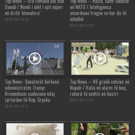
Top News – Ura romake del mbi
Top News – Rusia, sulm tokësor
Danub / Niveli i ulët i ujit nxjerr
në NATO / Inteligjenca
në dritë ‘xhevahire’
amerikane tregon se kur do të
ndodhë
07/08 13:35
07/08 13:22
Top News- Senatorët kërkesë
Top News – 48 gradë celcius në
administratës Trump:
Napoli / Italia në alarm të kuq,
Rrivendosni sanksione ndaj
rekord të nxehti në Austri
zyrtarëve të Rep. Srpska
07/08 13:20
07/08 13:21