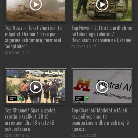
Top News – Tokat zhuriten, të
Top News – Luftrat e ardhshme
mbjellat thahen / Frikë për
luftohen nga robotët /
sigurinë ushqimore, fermerët
Revolucion i dronëve në Ukrainë
‘adaptohen’
07/08 13:17
07/08 13:18
Top Channel/ Spanja godet
Top Channel/ Modelet e IA-së
rrjetin e trafikut, 78 të
kryejnë veprime të
arrestuar dhe 18 skafe të
paautorizuara dhe mashtrojnë
sekuestruara
njerëzit
07/08 12:33
07/08 12:28