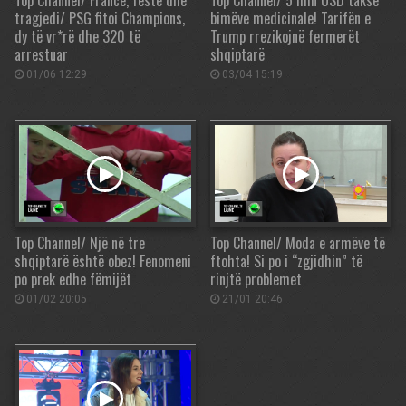
Top Channel/ Francë, festë dhe
Top Channel/ 5 mln USD taksë
tragjedi/ PSG fitoi Champions,
bimëve medicinale! Tarifën e
dy të vr*rë dhe 320 të
Trump rrezikojnë fermerët
arrestuar
shqiptarë
01/06 12:29
03/04 15:19
Top Channel/ Një në tre
Top Channel/ Moda e armëve të
shqiptarë është obez! Fenomeni
ftohta! Si po i “zgjidhin” të
po prek edhe fëmijët
rinjtë problemet
01/02 20:05
21/01 20:46