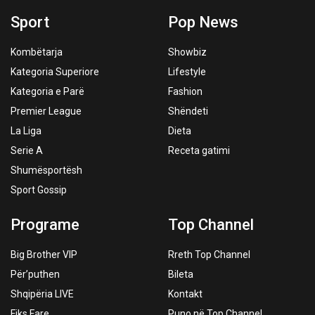
Sport
Pop News
Kombëtarja
Showbiz
Kategoria Superiore
Lifestyle
Kategoria e Parë
Fashion
Premier League
Shëndeti
La Liga
Dieta
Serie A
Receta gatimi
Shumësportësh
Sport Gossip
Programe
Top Channel
Big Brother VIP
Rreth Top Channel
Për’puthen
Bileta
Shqipëria LIVE
Kontakt
Fiks Fare
Puno në Top Channel