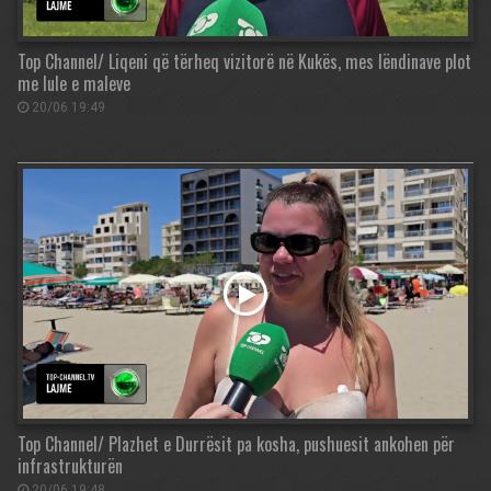
Top Channel/ Liqeni që tërheq vizitorë në Kukës, mes lëndinave plot
me lule e maleve
20/06 19:49
Top Channel/ Plazhet e Durrësit pa kosha, pushuesit ankohen për
infrastrukturën
20/06 19:48