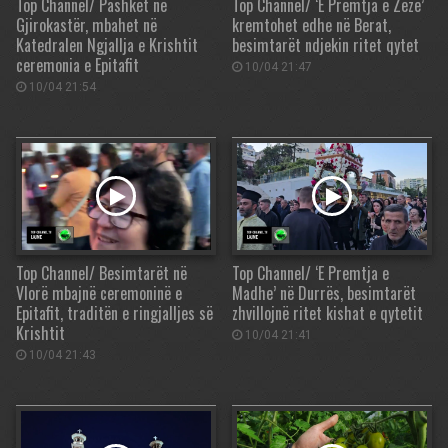
Top Channel/ Pashkët në
Top Channel/ ‘E Premtja e Zezë’
Gjirokastër, mbahet në
kremtohet edhe në Berat,
Katedralen Ngjallja e Krishtit
besimtarët ndjekin ritet qytet
ceremonia e Epitafit
10/04 21:47
10/04 21:54
Top Channel/ Besimtarët në
Top Channel/ ‘E Premtja e
Vlorë mbajnë ceremoninë e
Madhe’ në Durrës, besimtarët
Epitafit, traditën e ringjalljes së
zhvillojnë ritet kishat e qytetit
Krishtit
10/04 21:41
10/04 21:43