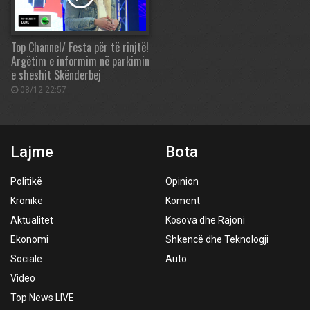
Top Channel/ Festa për të rinjtë!
Argëtim e informim në parkimin
e sheshit Skënderbej
08/12 22:57
Lajme
Bota
Politikë
Opinion
Kronikë
Koment
Aktualitet
Kosova dhe Rajoni
Ekonomi
Shkencë dhe Teknologji
Sociale
Auto
Video
Top News LIVE