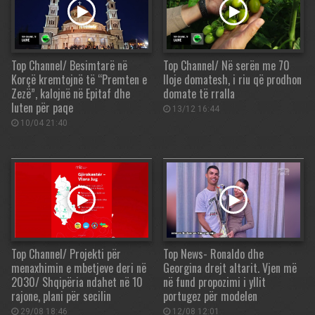
Top Channel/ Besimtarë në
Top Channel/ Në serën me 70
Korçë kremtojnë të “Premten e
lloje domatesh, i riu që prodhon
Zezë”, kalojnë në Epitaf dhe
domate të rralla
luten për paqe
13/12 16:44
10/04 21:40
Top Channel/ Projekti për
Top News- Ronaldo dhe
menaxhimin e mbetjeve deri në
Georgina drejt altarit. Vjen më
2030/ Shqipëria ndahet në 10
në fund propozimi i yllit
rajone, plani për secilin
portugez për modelen
29/08 18:46
12/08 12:01