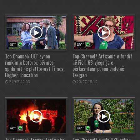
Top Channel/ UET synon
Top Channel/ Artizania e fundit
rankimin botëror, përmes
në Fier! 68-vjeçarja e
aplikimit në platformat Times
përkushtuar punon ende në
Higher Education
tezgjah
24/07 20:03
20/07 15:10