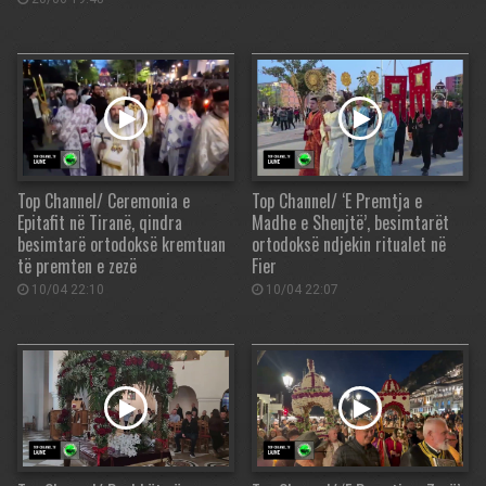
Top Channel/ Ceremonia e
Top Channel/ ‘E Premtja e
Epitafit në Tiranë, qindra
Madhe e Shenjtë’, besimtarët
besimtarë ortodoksë kremtuan
ortodoksë ndjekin ritualet në
të premten e zezë
Fier
10/04 22:10
10/04 22:07