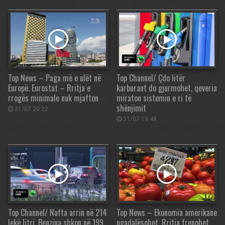
Top News – Paga më e ulët në
Top Channel/ Çdo litër
Europë. Eurostat – Rritja e
karburant do gjurmohet, qeveria
rrogës minimale nuk mjafton
miraton sistemin e ri të
shënjimit
31/07 20:22
31/07 19:48
Top Channel/ Nafta arrin në 214
Top News – Ekonomia amerikane
lekë litri, Benzina shkon në 199
ngadalësohet. Rritja frenohet