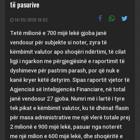
të pasurive
14/05/2026 18:02
Tetë milionë e 700 mijë lekë gjoba janë
vendosur për subjekte si noter, zyra të
këmbimit valutor apo shoqëri ndërtimi, të cilat
ligji i ngarkon me përgjegjësinë e raportimit të
dyshimeve për pastrim parash, por që nuk e
kanë kryer këtë detyrim. Sipas raportit vjetor të
Agjencisë së Inteligjencës Financiare, në total
janë vendosur 27 gjoba. Numri më i lartë i tyre
tek pikat e këmbimit valutor, ku të dhënat flasin
për masa administrative me një vlerë totale prej
2 milionë e 900 mijë lekë, pasuar nga noterët
me një milion e 600 mijë lekë, dhe shoqëritë e