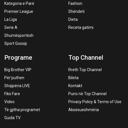
Kategoria e Parë
Fashion
Premier League
Shëndeti
La Liga
Dieta
Serie A
Receta gatimi
Shumësportësh
Sport Gossip
Programe
Top Channel
Big Brother VIP
Rreth Top Channel
Për’puthen
Bileta
Shqipëria LIVE
Kontakt
Fiks Fare
Puno në Top Channel
Video
Privacy Policy & Terms of Use
Të gjitha programet
Aksesueshmëria
Guida TV