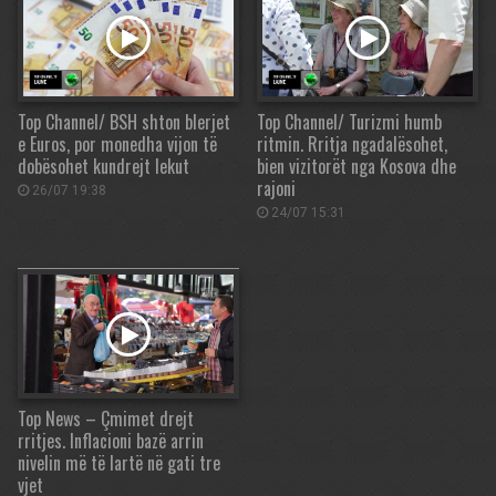
Top Channel/ BSH shton blerjet
Top Channel/ Turizmi humb
e Euros, por monedha vijon të
ritmin. Rritja ngadalësohet,
dobësohet kundrejt lekut
bien vizitorët nga Kosova dhe
rajoni
26/07 19:38
24/07 15:31
Top News – Çmimet drejt
rritjes. Inflacioni bazë arrin
nivelin më të lartë në gati tre
vjet