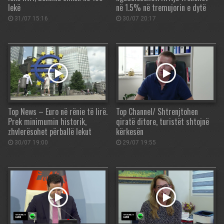
lekë
në 1.5% në tremujorin e dytë
31/07 15:16
30/07 20:17
Top News – Euro në rënie të lirë.
Top Channel/ Shtrenjtohen
Prek minimumin historik,
qiratë ditore, turistët shtojnë
zhvlerësohet përballë lekut
kërkesën
30/07 19:00
29/07 19:55