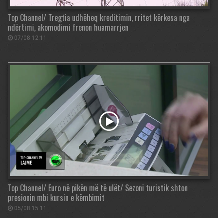
Top Channel/ Tregtia udhëheq kreditimin, rritet kërkesa nga
ndërtimi, akomodimi frenon huamarrjen
07/08 12:11
Top Channel/ Euro në pikën më të ulët/ Sezoni turistik shton
presionin mbi kursin e këmbimit
05/08 15:11