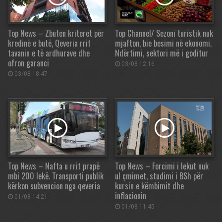
Top News – Zbuten kriteret për
Top Channel/ Sezoni turistik nuk
kredinë e butë, Qeveria rrit
mjafton, bie besimi në ekonomi.
tavanin e të ardhurave dhe
Ndërtimi, sektori më i goditur
ofron garanci
03/08 12:16
03/08 18:47
Top News – Nafta u rrit prapë
Top News – Forcimi i lekut nuk
mbi 200 lekë. Transporti publik
ul çmimet, studimi i BSh për
kërkon subvencion nga qeveria
kursin e këmbimit dhe
inflacionin
01/08 14:21
01/08 11:45