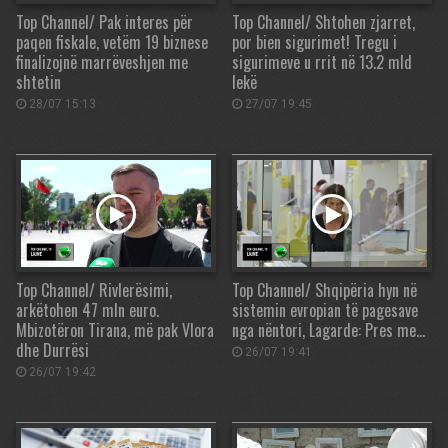
Top Channel/ Pak interes për
Top Channel/ Shtohen zjarret,
paqen fiskale, vetëm 19 biznese
por bien sigurimet! Tregu i
finalizojnë marrëveshjen me
sigurimeve u rrit në 13.2 mld
shtetin
lekë
28/07 15:13
27/07 19:45
Top Channel/ Rivlerësimi,
Top Channel/ Shqipëria hyn në
arkëtohen 47 mln euro.
sistemin evropian të pagesave
Mbizotëron Tirana, më pak Vlora
nga nëntori, Lagarde: Pres me…
dhe Durrësi
26/07 19:41
26/07 19:42