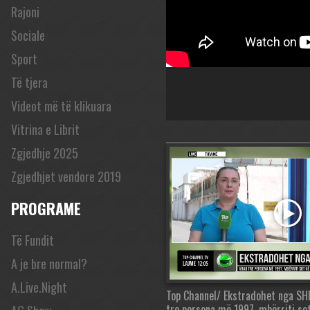
Rajoni
Sociale
Sport
Të tjera
Videot më të klikuara
Vitrina e Librit
Zgjedhje 2025
Zgjedhjet vendore 2019
PROGRAME
Të Fundit
A je bre normal?
A.Live.Night
Top Channel/ Ekstradohet nga SH
tre persona më 1997, mbërriti so