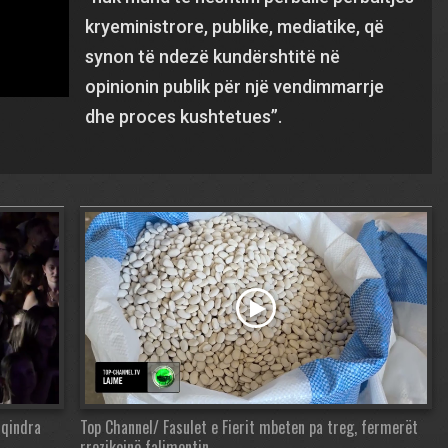
kryeministrore, publike, mediatike, që
synon të ndezë kundërshtitë në
opinionin publik për një vendimmarrje
dhe proces kushtetues”.
 qindra
Top Channel/ Fasulet e Fierit mbeten pa treg, fermerët
rrezikojnë falimentin