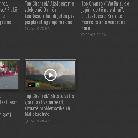
rret,
Top Channel/ Aksident me
Top Channel/“Votën nuk e
ve/ Flakët
vdekje në Durrës,
japim që të na vidhni”,
 në
këmbësori humb jetën pasi
protestuesit: Rinia të
jnë në
përplaset nga një makinë
marrë fatin e vendit në
dorë
05/08 23:04
05/08 22:56
p
Top Channel/ Shtatë vatra
testuesit
zjarri aktive në vend,
situatë problematike në
e gaz ju
Mallakastrës
05/08 20:42