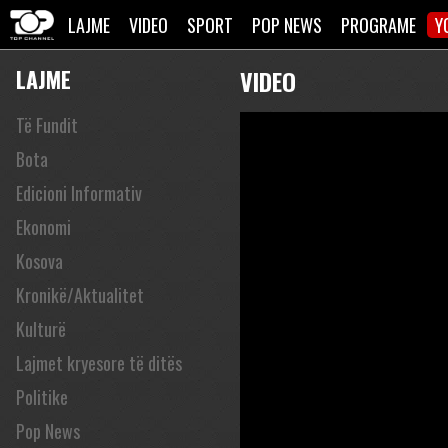
LAJME
VIDEO
SPORT
POP NEWS
PROGRAME
Y
LAJME
VIDEO
Të Fundit
Bota
Edicioni Informativ
Ekonomi
Kosova
Kronikë/Aktualitet
Kulturë
Lajmet kryesore të ditës
Politike
Pop News