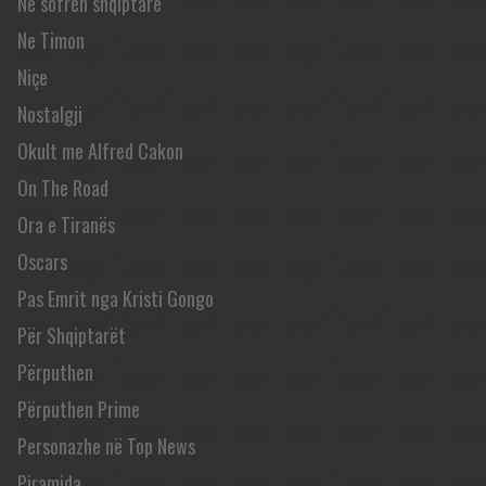
Në sofrën shqiptare
Ne Timon
Niçe
Nostalgji
Okult me Alfred Cakon
On The Road
Ora e Tiranës
Oscars
Pas Emrit nga Kristi Gongo
Për Shqiptarët
Përputhen
Përputhen Prime
Personazhe në Top News
Piramida