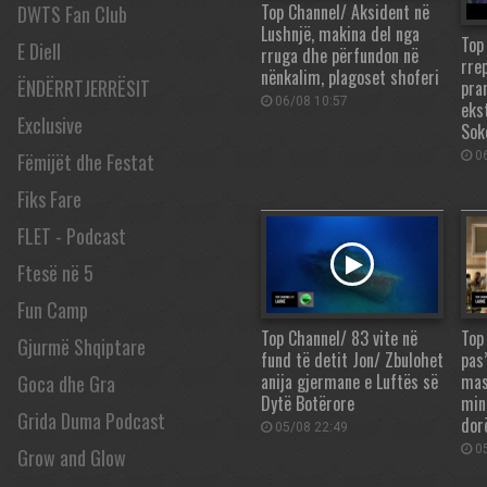
Top Channel/ Aksident në
DWTS Fan Club
Lushnjë, makina del nga
Top
E Diell
rruga dhe përfundon në
rrep
nënkalim, plagoset shoferi
ËNDËRRTJERRËSIT
pra
06/08 10:57
eks
Exclusive
Sok
06
Fëmijët dhe Festat
Fiks Fare
FLET - Podcast
Ftesë në 5
Fun Camp
Top Channel/ 83 vite në
Top
Gjurmë Shqiptare
fund të detit Jon/ Zbulohet
pas
anija gjermane e Luftës së
mas
Goca dhe Gra
Dytë Botërore
min
Grida Duma Podcast
dor
05/08 22:49
05
Grow and Glow