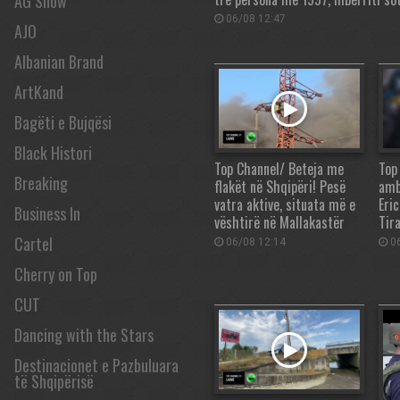
AG Show
06/08 12:47
AJO
Albanian Brand
ArtKand
Bagëti e Bujqësi
Black Histori
Top Channel/ Beteja me
Top
Breaking
flakët në Shqipëri! Pesë
amb
vatra aktive, situata më e
Eri
Business In
vështirë në Mallakastër
Tir
Cartel
06/08 12:14
06
Cherry on Top
CUT
Dancing with the Stars
Destinacionet e Pazbuluara
të Shqipërisë