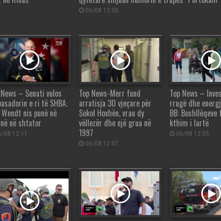
06/08 12:30
 News – Senati vulos
Top News-Merr fund
Top News – Inve
asadorin e ri të SHBA.
arratisja 30 vjeçare për
rrugë dhe energji
c Wendt nis punë në
Sokol Hoxhën, vrau dy
BB: Boshllëqeve 
anë në shtator
vëllezër dhe një grua në
kthim i lartë
1997
/08 12:11
06/08 12:05
06/08 12:07