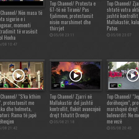
Top Channel/ Protesta e
Top Channel/ Zja
67-të në Tiranë/ Pas
shtatë vatra akti
 Channel/ Nën masa të
fjalimeve, protestuesit
jashtë kontrollit
ta sigurie e i
nisën marshimet dhe
Mallakastër, kalo
ngosur, momenti
thirrjet
Patos
tradimit të vrasësit
05/08 23:11
05/08 23:07
ol Hoxha
/08 10:47
 Channel/ “S’ka kthim
Top Channel/ Zjarri në
Top Channel/ “Je
”, protestuesit me
Mallakastër del jashtë
dorëheqjen”, pro
ka dhe helmeta,
kontrollit, flakët avancojnë
marshojnë drejt
atori: Rama të japë
drejt fshatit Drenije
bulevardit: Ne m
ëheqjen
me vezë
05/08 21:18
/08 21:42
05/08 20:45