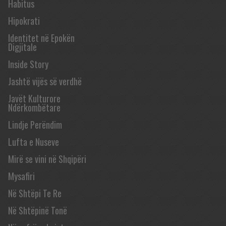
Habitus
Hipokrati
Identitet në Epokën
Digjitale
Inside Story
Jashtë vijës së verdhë
Javët Kulturore
Ndërkombëtare
Lindje Perëndim
Lufta e Nuseve
Mirë se vini në Shqipëri
Mysafiri
Në Shtëpi Te Re
Në Shtëpinë Tonë