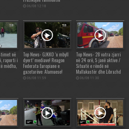
06/08 12:18
stimet në
Top News- GJKKO ‘u mbyll
Top News- 28 vatra zjarri
, raporti i
dyert’ mediave! Reagon
në 24 orë, 5 janë aktive /
të mëdha,
Federata Europiane e
Situatë e rëndë në
gazetarëve: Alamuese!
Mallakastër dhe Librazhd
06/08 11:59
06/08 11:30