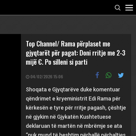
Top Channel/ Rama përplaset me
gjyqtarët për pagat: Doni rritje me 2-3
mijë €. Po silleni si parti
04/02/2026 15:06
Shoqata e Gjyqtarëve duke komentuar
qëndrimet e kryeministrit Edi Rama për
kërkesën e tyre për rritje pagash, çështje
në gjykim në Gjykatën Kushtetuese
deklaruan të martën në mbrëmje se ata
“nuk mund të heshtim përballë përbaltjes