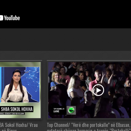
BA Sokol Hoxha/ Vrau
Top Channel/ “Verë dhe portokalle” në Elbasan,
t në Rinas
qytetarë shijuan humorin e trupës “Portokalli”