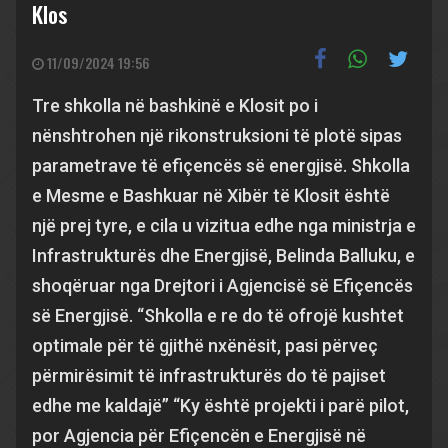
Klos
11/09/2024 19:56
Tre shkolla në bashkinë e Klosit po i
nënshtrohen një rikonstruksioni të plotë sipas
parametrave të efiçencës së energjisë. Shkolla
e Mesme e Bashkuar në Xibër të Klosit është
një prej tyre, e cila u vizitua edhe nga ministrja e
Infrastrukturës dhe Energjisë, Belinda Balluku, e
shoqëruar nga Drejtori i Agjencisë së Efiçencës
së Energjisë. “Shkolla e re do të ofrojë kushtet
optimale për të gjithë nxënësit, pasi përveç
përmirësimit të infrastrukturës do të pajiset
edhe me kaldajë” “Ky është projekti i parë pilot,
por Agjencia për Efiçencën e Energjisë në