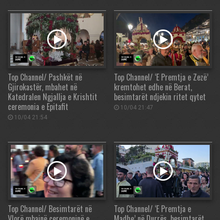
Top Channel/ Pashkët në
Top Channel/ ‘E Premtja e Zezë’
Gjirokastër, mbahet në
kremtohet edhe në Berat,
Katedralen Ngjallja e Krishtit
besimtarët ndjekin ritet qytet
ceremonia e Epitafit
10/04 21:47
10/04 21:54
Top Channel/ Besimtarët në
Top Channel/ ‘E Premtja e
Vlorë mbajnë ceremoninë e
Madhe’ në Durrës, besimtarët