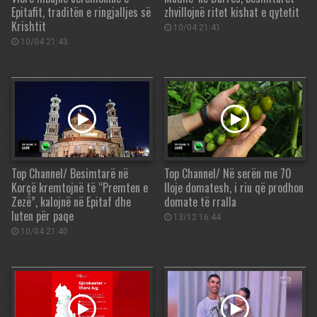
Epitafit, traditën e ringjalljes së
zhvillojnë ritet kishat e qytetit
Krishtit
10/04 21:41
10/04 21:43
Top Channel/ Besimtarë në
Top Channel/ Në serën me 70
Korçë kremtojnë të “Premten e
lloje domatesh, i riu që prodhon
Zezë”, kalojnë në Epitaf dhe
domate të rralla
luten për paqe
13/12 16:44
10/04 21:40