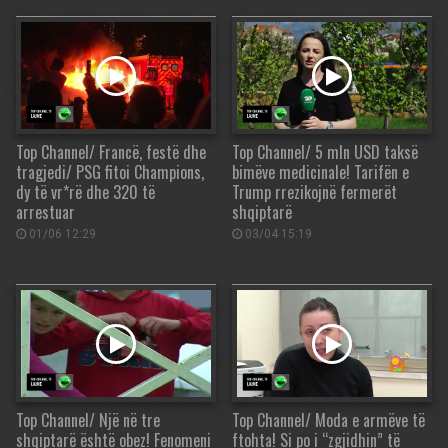
Top Channel/ Francë, festë dhe
Top Channel/ 5 mln USD taksë
tragjedi/ PSG fitoi Champions,
bimëve medicinale! Tarifën e
dy të vr*rë dhe 320 të
Trump rrezikojnë fermerët
arrestuar
shqiptarë
01/06 12:29
03/04 15:19
Top Channel/ Një në tre
Top Channel/ Moda e armëve të
shqiptarë është obez! Fenomeni
ftohta! Si po i “zgjidhin” të