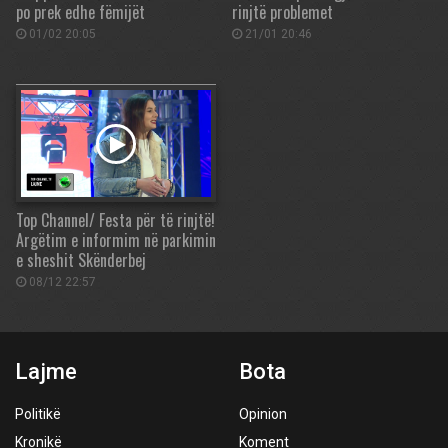
po prek edhe fëmijët
rinjtë problemet
01/02 20:05
21/01 20:46
Top Channel/ Festa për të rinjtë!
Argëtim e informim në parkimin
e sheshit Skënderbej
08/12 22:57
Lajme
Bota
Politikë
Opinion
Kronikë
Koment