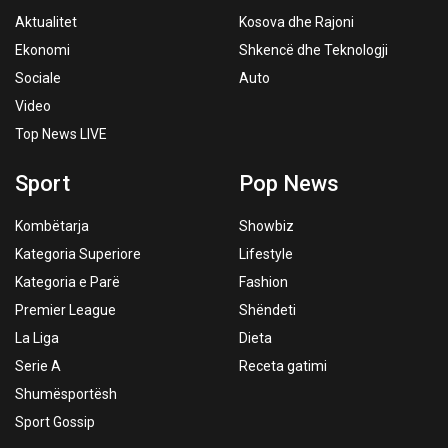
Aktualitet
Kosova dhe Rajoni
Ekonomi
Shkencë dhe Teknologji
Sociale
Auto
Video
Top News LIVE
Sport
Pop News
Kombëtarja
Showbiz
Kategoria Superiore
Lifestyle
Kategoria e Parë
Fashion
Premier League
Shëndeti
La Liga
Dieta
Serie A
Receta gatimi
Shumësportësh
Sport Gossip