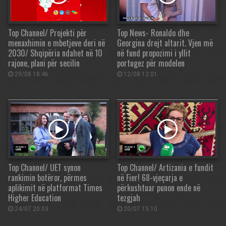
Top Channel/ Projekti për
Top News- Ronaldo dhe
menaxhimin e mbetjeve deri në
Georgina drejt altarit. Vjen më
2030/ Shqipëria ndahet në 10
në fund propozimi i yllit
rajone, plani për secilin
portugez për modelen
29/08 18:46
12/08 12:01
Top Channel/ UET synon
Top Channel/ Artizania e fundit
rankimin botëror, përmes
në Fier! 68-vjeçarja e
aplikimit në platformat Times
përkushtuar punon ende në
Higher Education
tezgjah
24/07 20:03
20/07 15:10