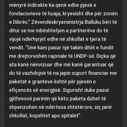
mënyrë indirekte ka qenë edhe pjesë e
fondacioneve të huaja, kryesisht dhe për zonën
e Dibrës.” Zëvendëskryeministrja Balluku bëri të
ditur se me mbështetjen e partnerëve do të
vijojë ndërhyrjet edhe në shkollat e tjera të
vendit. “Unë kam pasur një takim ditët e fundit
me drejtoreshën rajonale të UNDP-së. Diçka që
ata kanë nënvizuar dhe më kanë garantuar që
do të vazhdojnë të na japin suport financiar me
paketat e granteve është për pjesën e
efiçencës së energjisë. Sigurisht duke pasur
gjithmonë parimin që këto paketa duhet të
shpenzohen në ndërtesa shtetërore, siç janë
shkollat, kopshtet apo spitalet”.