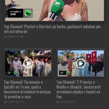
Top Channel/ Plazhet e Durrësit pa kosha, pushuesit ankohen për
infrastrukturën
20/06 19:48
Top Channel/ Ceremonia e
Top Channel/ ‘E Premtja e
Epitafit në Tiranë, qindra
Madhe e Shenjtë’, besimtarët
besimtarë ortodoksë kremtuan
ortodoksë ndjekin ritualet në
të premten e zezë
Fier
10/04 22:10
10/04 22:07