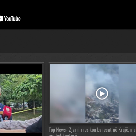
Top News- Zjarri rrezikon banesat në Krujë, ni
me helikopterë