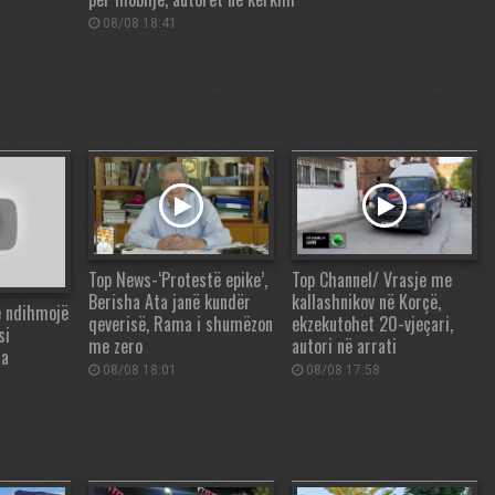
08/08 18:41
Top News-‘Protestë epike’,
Top Channel/ Vrasje me
Berisha Ata janë kundër
kallashnikov në Korçë,
e ndihmojë
qeverisë, Rama i shumëzon
ekzekutohet 20-vjeçari,
si
me zero
autori në arrati
ha
08/08 18:01
08/08 17:58