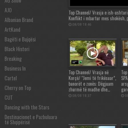
AG Show
AJO
Top Channel/ Vrasja e ish-ushtarit,
Konflikt i mbartur mes shokësh, 
Albanian Brand
08/08 18:46
ArtKand
Bagëti e Bujqësi
Black Histori
Breaking
Business In
Top Channel/ Vrasja në
Top
Cartel
Korçë/ “Jemi të frikësuar”,
SPA
banorët e zonës: Dëgjuam
ars
Cherry on Top
zhurmë të madhe dhe…
gar
CUT
08/08 18:37
08
Dancing with the Stars
Destinacionet e Pazbuluara
të Shqipërisë