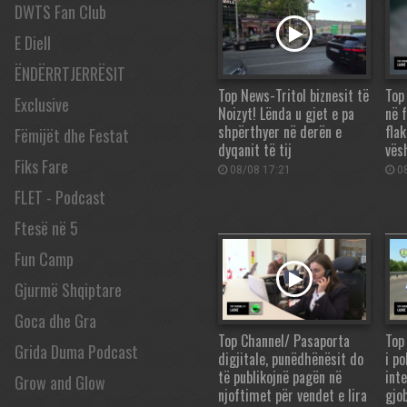
DWTS Fan Club
E Diell
ËNDËRRTJERRËSIT
Top News-Tritol biznesit të
Top
Exclusive
Noizyt! Lënda u gjet e pa
në 
shpërthyer në derën e
flak
Fëmijët dhe Festat
dyqanit të tij
vës
Fiks Fare
08/08 17:21
08
FLET - Podcast
Ftesë në 5
Fun Camp
Gjurmë Shqiptare
Goca dhe Gra
Top Channel/ Pasaporta
Top
Grida Duma Podcast
digjitale, punëdhënësit do
i po
të publikojnë pagën në
int
Grow and Glow
njoftimet për vendet e lira
gjo