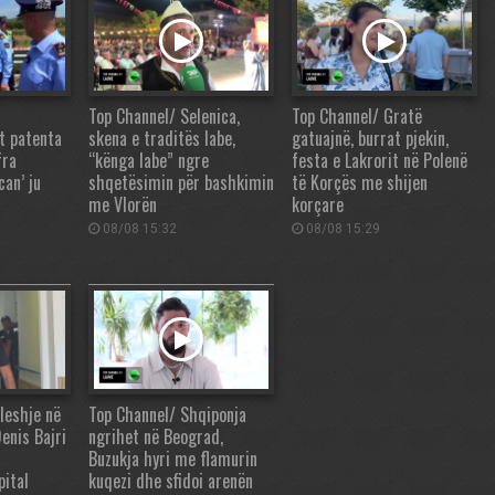
Top Channel/ Selenica,
Top Channel/ Gratë
t patenta
skena e traditës labe,
gatuajnë, burrat pjekin,
fra
“kënga labe” ngre
festa e Lakrorit në Polenë
can’ ju
shqetësimin për bashkimin
të Korçës me shijen
me Vlorën
korçare
08/08 15:32
08/08 15:29
leshje në
Top Channel/ Shqiponja
Denis Bajri
ngrihet në Beograd,
Buzukja hyri me flamurin
pital
kuqezi dhe sfidoi arenën