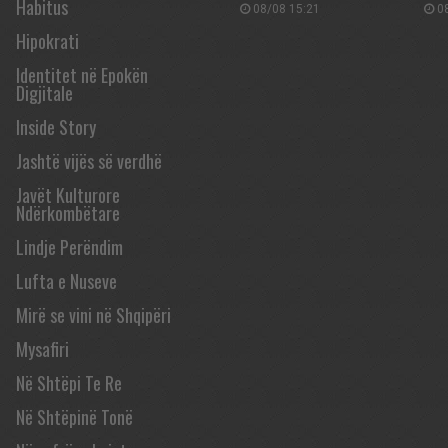
Habitus
08/08 15:21
08
Hipokrati
Identitet në Epokën
Digjitale
Inside Story
Jashtë vijës së verdhë
Javët Kulturore
Ndërkombëtare
Lindje Perëndim
Lufta e Nuseve
Mirë se vini në Shqipëri
Mysafiri
Në Shtëpi Te Re
Në Shtëpinë Tonë