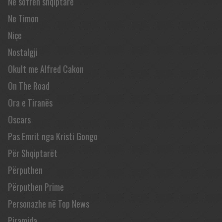
Në sofrën shqiptare
Ne Timon
Niçe
Nostalgji
Okult me Alfred Cakon
On The Road
Ora e Tiranës
Oscars
Pas Emrit nga Kristi Gongo
Për Shqiptarët
Përputhen
Përputhen Prime
Personazhe në Top News
Piramida