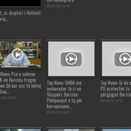
08/08 18:43
 zv. drejtori i Hetimit:
prej…
 News-Pse e sulmon
K-un Berisha tregon
Top News-SHBA me
Top News-Si do 
yen Që kur nisi të bëhej
ambasador të ri në
PD protestën Ja 
dian…
Shqipëri, Berisha
përgjigjet Beris
/08 18:02
Pikëpamjet e tij për
08/08 18:01
korrupsionin…
08/08 18:02