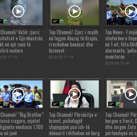
 Channel/ Vatër zjarri
Top Channel/ Zjarr i madh
Top News- 1 mijë
fshatrat e Gjirokastrës,
në lagjen Abazaj të Krujës,
shoferëve u hiqe
ët në një zonë të
rrezikohen banesat dhe
në 1 vit, Hita:Shi
htirë malore
bizneset
alarmante, ‘polis
monitoron
/08 17:19
08/08 17:18
08/08 15:46
 Channel/ “Big Brother”
Top Channel/ Përsëritja e
Top Channel/ Për
licisë rrugore, mjetet
krimit, psikologët
burgun e Fierit, 
eligjente vendosin 1.100
shpjegojnë pse ish-të
dhe Jurgen Zoto
ba në javë
dënuarit rikthehen në burg
përfundojnë në s