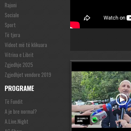
Rajoni
Sociale
Sport
Të tjera
Videot më të klikuara
Vitrina e Librit
Zgjedhje 2025
Zgjedhjet vendore 2019
PROGRAME
Të Fundit
A je bre normal?
A.Live.Night