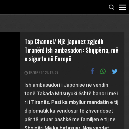
Top Channel/ Një japonez zgjedh
Tiranën! Ish-ambasadori: Shqipëria, më
e sigurta në Europë
15/06/2024 12:27
Ish ambasadori i Japonisë në vendin
tonë Takada Mitsuyuki është banori më i
ri i Tiranës. Pasi ka mbyllur mandatin e tij
diplomatik ka vendosur të zhvendoset
për të jetuar bashkë me familjen e tij ne
Shqipëri Më ka befasuar. Nga vendet