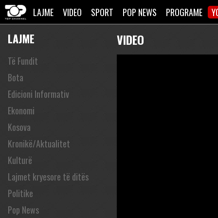
LAJME
VIDEO
SPORT
POP NEWS
PROGRAME
Y
LAJME
VIDEO
Të Fundit
Bota
Edicioni Informativ
Ekonomi
Kosova
Kronikë/Aktualitet
Kulturë
Lajmet kryesore të ditës
Politike
Pop News