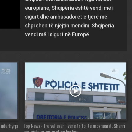
europiane, Shqipëria është vendi më i
sigurt dhe ambasadorët e tjerë më
shprehen të njëjtin mendim. Shqipëria
vendi më i sigurt në Europë
s ndërhyrja
Top News- Tre vëllezër i vënë tritol të moshuarit. Sherri
për mobilje, autorët në kërkim