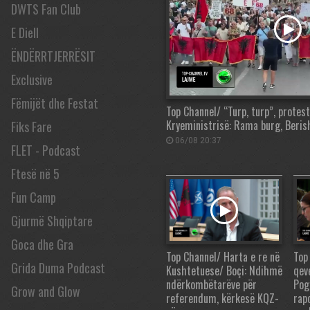
DWTS Fan Club
E Diell
ËNDËRRTJERRËSIT
Exclusive
Fëmijët dhe Festat
Top Channel/ “Turp, turp”, protest
Kryeministrisë: Rama burg, Beris
Fiks Fare
06/08 20:37
FLET - Podcast
Ftesë në 5
Fun Camp
Gjurmë Shqiptare
Goca dhe Gra
Top Channel/ Harta e re në
Top
Grida Duma Podcast
Kushtetuese/ Boçi: Ndihmë
qev
ndërkombëtarëve për
Pog
Grow and Glow
referendum, kërkesë KQZ-
rap