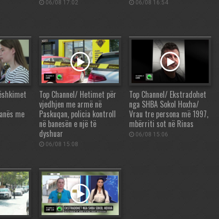
06/08 17:02
06/08 16:54
ëshkimet
Top Channel/ Hetimet për
Top Channel/ Ekstradohet
vjedhjen me armë në
nga SHBA Sokol Hoxha/
iranës me
Paskuqan, policia kontroll
Vrau tre persona më 1997,
në banesën e një të
mbërriti sot në Rinas
dyshuar
06/08 15:06
06/08 15:08