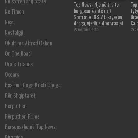
Në sofrën shqiptare
Top News- Një në tre të
Top
burgosur është i ri!
fyt
Ne Timon
Shifrat e INSTAT, kryeson
Bra
Niçe
droga, vjedhja dhe vrasjet
Ka 
06/08 14:53
06
Nostalgji
Okult me Alfred Cakon
On The Road
Ora e Tiranës
Oscars
Pas Emrit nga Kristi Gongo
Për Shqiptarët
Përputhen
Përputhen Prime
Personazhe në Top News
Piramida