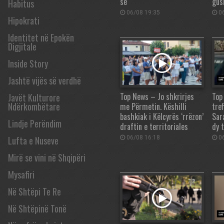
së
gus
Habitus
06/08 19:35
06
Hipokrati
Identitet në Epokën
Digjitale
Inside Story
Jashtë vijës së verdhë
Top News – Jo shkrirjes
Top
Javët Kulturore
Ndërkombëtare
me Përmetin. Këshilli
tre
bashkiak i Këlcyrës ‘rrëzon’
Sar
Lindje Perëndim
draftin e territoriales
dy t
Lufta e Nuseve
06/08 16:18
06
Mirë se vini në Shqipëri
Mysafiri
Në Shtëpi Te Re
Në Shtëpinë Tonë