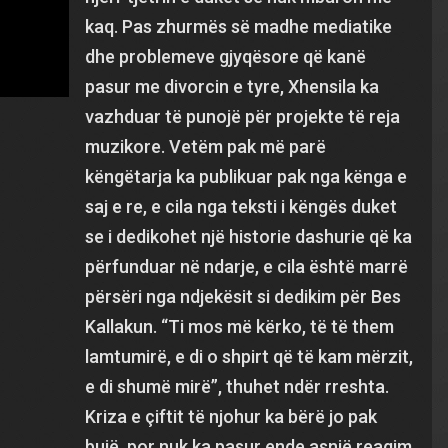
kaq. Pas zhurmës së madhe mediatike
dhe problemeve gjyqësore që kanë
pasur me divorcin e tyre, Xhensila ka
vazhduar të punojë për projekte të reja
muzikore. Vetëm pak më parë
këngëtarja ka publikuar pak nga kënga e
saj e re, e cila nga teksti i këngës duket
se i dedikohet një historie dashurie që ka
përfunduar në ndarje, e cila është marrë
përsëri nga ndjekësit si dedikim për Bes
Kallakun. “Ti mos më kërko, të të them
lamtumirë, e di o shpirt që të kam mërzit,
e di shumë mirë”, thuhet ndër rreshta.
Kriza e çiftit të njohur ka bërë jo pak
bujë, por nuk ka pasur ende asnjë reagim