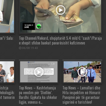
on”/ Sala:
Top Channel/Rekord, shqiptarët 5.4 mld € “cash”/Paraja
e xhepit sfidon bankat pavarësisht kufizimeve
06/08 19:43
istrja
Top News – Kushtetuesja
Top News – Lamallari dhe
Onkologjik:
pa vendim për ‘Diellën’.
Hita inspektim në Himarë:
ht tumorin
Bardhi: Gjykata ka shkelur
Punojmë për të garantuar
ligjin, vonesa e…
sigurinë e turistëve!