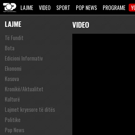
LAJME
VIDEO
SPORT
POP NEWS
PROGRAME
Y
LAJME
VIDEO
Të Fundit
Bota
Edicioni Informativ
Ekonomi
Kosova
Kronikë/Aktualitet
Kulturë
Lajmet kryesore të ditës
Politike
Pop News