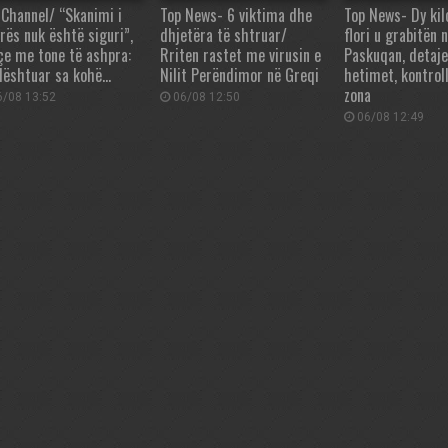
 Channel/ “Skanimi i
Top News- 6 viktima dhe
Top News- Dy ki
yrës nuk është siguri”,
dhjetëra të shtruar/
flori u grabitën 
çe me tone të ashpra:
Rriten rastet me virusin e
Paskuqan, detaje
dështuar sa kohë…
Nilit Perëndimor në Greqi
hetimet, kontrol
zona
/08 13:52
06/08 12:50
06/08 12:49