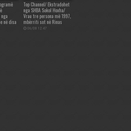
logramë
Top Channel/ Ekstradohet
në
nga SHBA Sokol Hoxha/
 nga
Vrau tre persona më 1997,
le në disa
mbërriti sot në Rinas
06/08 12:47