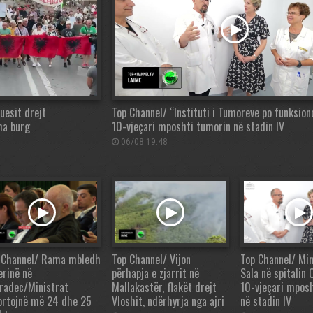
uesit drejt
Top Channel/ “Instituti i Tumoreve po funksion
ha burg
10-vjeçari mposhti tumorin në stadin IV
06/08 19:48
 Channel/ Rama mbledh
Top Channel/ Vijon
Top Channel/ Min
erinë në
përhapja e zjarrit në
Sala në spitalin 
radec/Ministrat
Mallakastër, flakët drejt
10-vjeçari mpos
ortojnë më 24 dhe 25
Vloshit, ndërhyrja nga ajri
në stadin IV