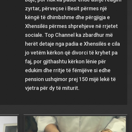
zyrtar, përveçse i Besit përmes një
këngë të dhimbshme dhe përgjigja e
Xhensilës përmes shprehjeve në rrjetet
sociale. Top Channel ka zbardhur më
herët detaje nga padia e Xhensilës e cila
jo vetëm kërkon që divorci të kryhet pa
faj, por gjithashtu kërkon lënie për
edukim dhe rritje të fëmijëve si edhe
pension ushqimor prej 150 mijë lekë të
vjetra për dy të miturit.