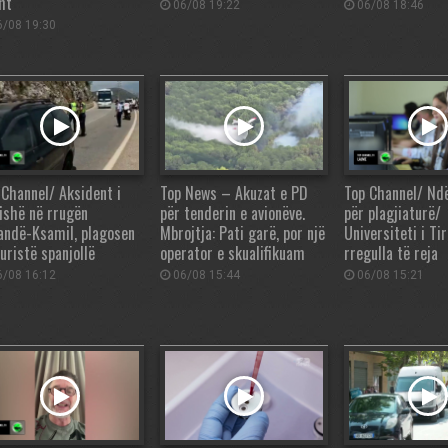
ht
06/08 19:22
06/08 18:46
/08 19:30
 Channel/ Aksident i
Top News – Akuzat e PD
Top Channel/ Nd
fishë në rrugën
për tenderin e avionëve.
për plagjiaturë/
andë-Ksamil, plagosen
Mbrojtja: Pati garë, por një
Universiteti i T
uristë spanjollë
operator e skualifikuam
rregulla të reja
/08 16:12
06/08 15:44
06/08 15:21