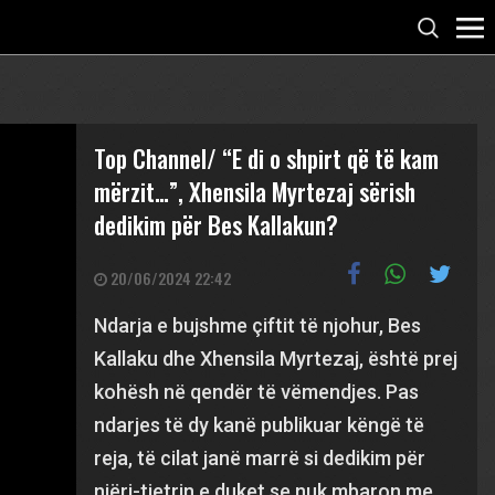
Top Channel/ “E di o shpirt që të kam
mërzit…”, Xhensila Myrtezaj sërish
dedikim për Bes Kallakun?
20/06/2024 22:42
Ndarja e bujshme çiftit të njohur, Bes
Kallaku dhe Xhensila Myrtezaj, është prej
kohësh në qendër të vëmendjes. Pas
ndarjes të dy kanë publikuar këngë të
reja, të cilat janë marrë si dedikim për
njëri-tjetrin e duket se nuk mbaron me