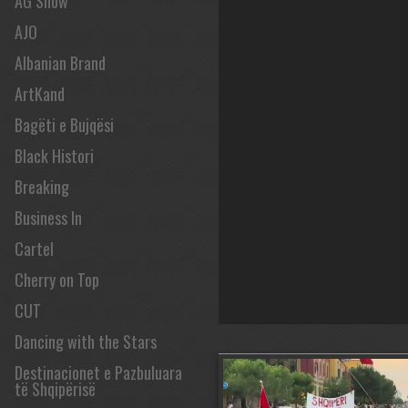
AG Show
AJO
Albanian Brand
ArtKand
Bagëti e Bujqësi
Black Histori
Breaking
Business In
Cartel
Cherry on Top
CUT
Dancing with the Stars
Destinacionet e Pazbuluara
të Shqipërisë