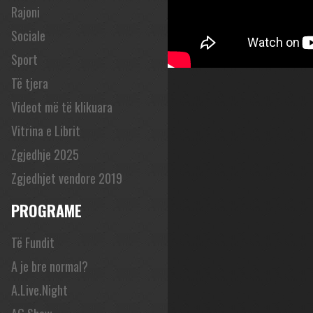
Rajoni
Sociale
Sport
Të tjera
Videot më të klikuara
Vitrina e Librit
Zgjedhje 2025
Zgjedhjet vendore 2019
PROGRAME
Të Fundit
A je bre normal?
A.Live.Night