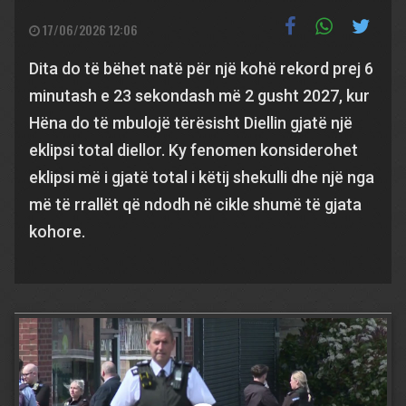
17/06/2026 12:06
Dita do të bëhet natë për një kohë rekord prej 6
minutash e 23 sekondash më 2 gusht 2027, kur
Hëna do të mbulojë tërësisht Diellin gjatë një
eklipsi total diellor. Ky fenomen konsiderohet
eklipsi më i gjatë total i këtij shekulli dhe një nga
më të rrallët që ndodh në cikle shumë të gjata
kohore.