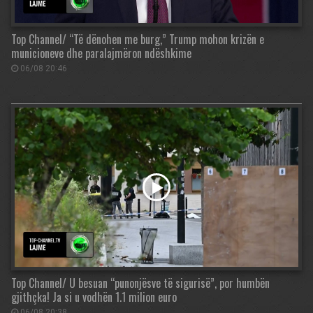
Top Channel/ “Të dënohen me burg,” Trump mohon krizën e
municioneve dhe paralajmëron ndëshkime
06/08 20:46
Top Channel/ U besuan “punonjësve të sigurisë”, por humbën
gjithçka! Ja si u vodhën 1.1 milion euro
06/08 20:38