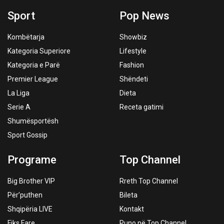
Sport
Pop News
Kombëtarja
Showbiz
Kategoria Superiore
Lifestyle
Kategoria e Parë
Fashion
Premier League
Shëndeti
La Liga
Dieta
Serie A
Receta gatimi
Shumësportësh
Sport Gossip
Programe
Top Channel
Big Brother VIP
Rreth Top Channel
Për’puthen
Bileta
Shqipëria LIVE
Kontakt
Fiks Fare
Puno në Top Channel