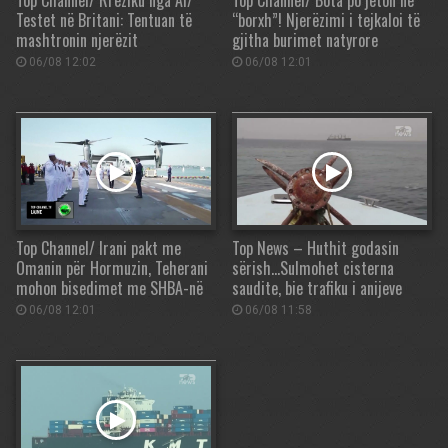
Top Channel/ Rreziku nga AI/
Top Channel/ Bota po jeton në
Testet në Britani: Tentuan të
“borxh”! Njerëzimi i tejkaloi të
mashtronin njerëzit
gjitha burimet natyrore
06/08 12:02
06/08 12:01
Top Channel/ Irani pakt me
Top News – Huthit godasin
Omanin për Hormuzin, Teherani
sërish…Sulmohet cisterna
mohon bisedimet me SHBA-në
saudite, bie trafiku i anijeve
06/08 12:01
06/08 11:58