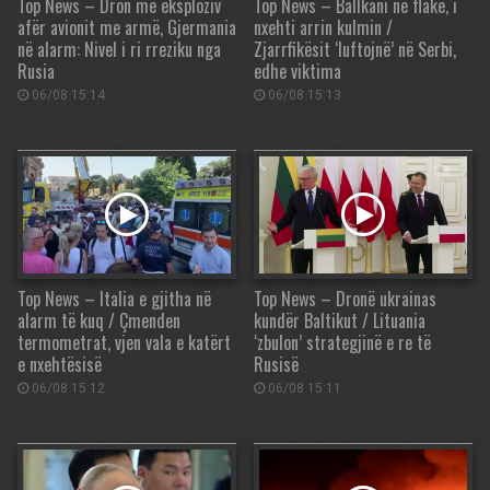
Top News – Dron me eksploziv
Top News – Ballkani në flakë, i
afër avionit me armë, Gjermania
nxehti arrin kulmin /
në alarm: Nivel i ri rreziku nga
Zjarrfikësit ‘luftojnë’ në Serbi,
Rusia
edhe viktima
06/08 15:14
06/08 15:13
Top News – Italia e gjitha në
Top News – Dronë ukrainas
alarm të kuq / Çmenden
kundër Baltikut / Lituania
termometrat, vjen vala e katërt
‘zbulon’ strategjinë e re të
e nxehtësisë
Rusisë
06/08 15:12
06/08 15:11