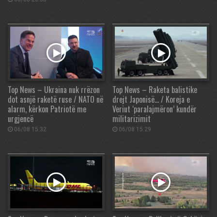
Top News – Ukraina nuk rrëzon
Top News – Raketa balistike
dot asnjë raketë ruse / NATO në
drejt Japonisë… / Koreja e
alarm, kërkon Patriotë me
Veriut ‘paralajmëron’ kundër
urgjencë
militarizimit
06/08 15:32
06/08 15:29