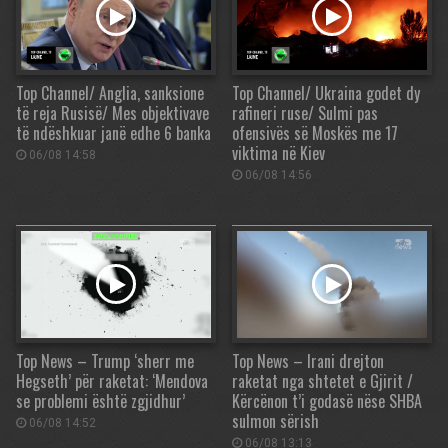
Top Channel/ Anglia, sanksione
Top Channel/ Ukraina godet dy
të reja Rusisë/ Mes objektivave
rafineri ruse/ Sulmi pas
të ndëshkuar janë edhe 6 banka
ofensivës së Moskës me 17
viktima në Kiev
06/08 14:58
06/08 14:56
Top News – Trump ‘sherr me
Top News – Irani drejton
Hegseth’ për raketat: ‘Mendova
raketat nga shtetet e Gjirit /
se problemi është zgjidhur’
Kërcënon t’i godasë nëse SHBA
sulmon sërish
06/08 14:52
06/08 13:13