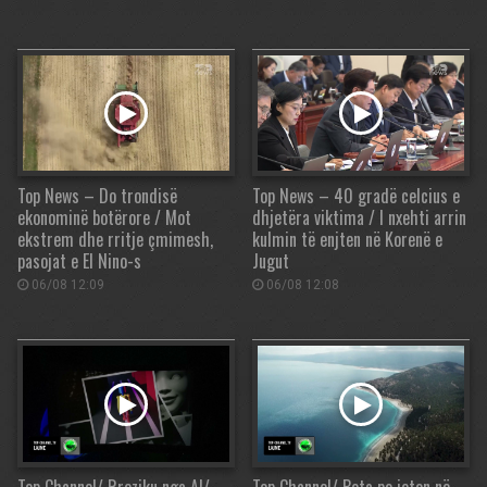
Top News – Do trondisë
Top News – 40 gradë celcius e
ekonominë botërore / Mot
dhjetëra viktima / I nxehti arrin
ekstrem dhe rritje çmimesh,
kulmin të enjten në Korenë e
pasojat e El Nino-s
Jugut
06/08 12:09
06/08 12:08