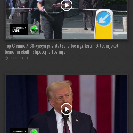
Top Channel/ 38-vjeçarja shtatzënë bie nga kati i 9-të, mjekët
bëjnë mrekulli, shpëtojnë foshnjën
06/08 21:01