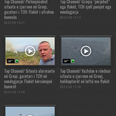
Top Channel/ Përkeqësohet
Top Channel/ Greqia “përpihet”
situata e zjarreve në Greqi,
nga flakët, TCH sjell pamjet nga
gazetari i TCH: Flakët i afrohen
vendngjarja
banesës
02/08 14:13
02/08 14:21
Top Channel/ Situata alarmante
Top Channel/ Vazhdon e rënduar
në Greqi, gazetari i TCH në
situata e zjarreve në Greqi,
vendngjarje: Flakët kërcënojnë
helikopterët në luftë me flakët
banorët
02/08 13:28
02/08 13:58