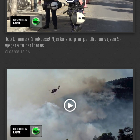
Top Channel/ Shokuese! Njerku shqiptar përdhunon vajzën 9-
vjeçare të partneres
05/08 18:06