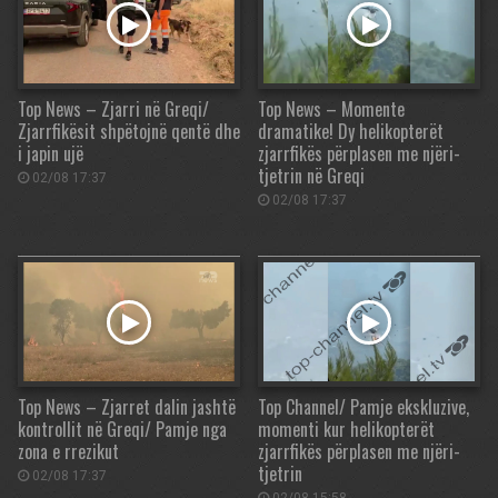
Top News – Zjarri në Greqi/
Top News – Momente
Zjarrfikësit shpëtojnë qentë dhe
dramatike! Dy helikopterët
i japin ujë
zjarrfikës përplasen me njëri-
tjetrin në Greqi
02/08 17:37
02/08 17:37
Top News – Zjarret dalin jashtë
Top Channel/ Pamje ekskluzive,
kontrollit në Greqi/ Pamje nga
momenti kur helikopterët
zona e rrezikut
zjarrfikës përplasen me njëri-
tjetrin
02/08 17:37