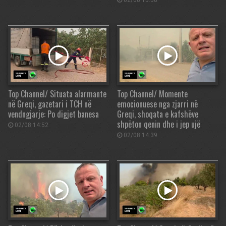
02/08 15:58
Top Channel/ Situata alarmante
Top Channel/ Momente
në Greqi, gazetari i TCH në
emocionuese nga zjarri në
vendngjarje: Po digjet banesa
Greqi, shoqata e kafshëve
shpëton qenin dhe i jep ujë
02/08 14:52
02/08 14:39