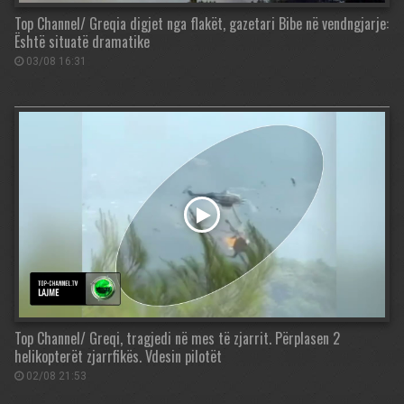
Top Channel/ Greqia digjet nga flakët, gazetari Bibe në vendngjarje:
Është situatë dramatike
03/08 16:31
Top Channel/ Greqi, tragjedi në mes të zjarrit. Përplasen 2
helikopterët zjarrfikës. Vdesin pilotët
02/08 21:53