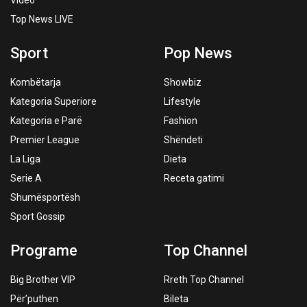
Top News LIVE
Sport
Pop News
Kombëtarja
Showbiz
Kategoria Superiore
Lifestyle
Kategoria e Parë
Fashion
Premier League
Shëndeti
La Liga
Dieta
Serie A
Receta gatimi
Shumësportësh
Sport Gossip
Programe
Top Channel
Big Brother VIP
Rreth Top Channel
Për’puthen
Bileta