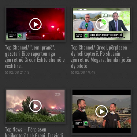
Top Channel/ “Jemi pranë”,
Top Channel/ Greqi, përplasen
gazetari Bibe raporton nga
dy helikopterë. Po shuanin
zjarret në Greqi: Është shumë e
zjarret në Megara, humbin jetën
vështirë…
dy pilotë
02/08 21:13
02/08 19:49
Top News – Përplasen
helikopterët në Greqi. Tragjedi