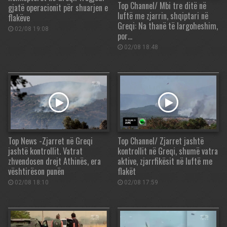
Top Channel/ Mbi tre ditë në
gjatë operacionit për shuarjen e
luftë me zjarrin, shqiptari në
flakëve
Greqi: Na thanë të largoheshim,
02/08 19:08
por…
02/08 18:48
Top News -Zjarret në Greqi
Top Channel/ Zjarret jashtë
jashtë kontrollit. Vatrat
kontrollit në Greqi, shumë vatra
zhvendosen drejt Athinës, era
aktive, zjarrfikësit në luftë me
vështirëson punën
flakët
02/08 18:10
02/08 17:59