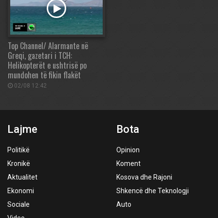
Top Channel/ Alarmante në
Greqi, gazetari i TCH:
Helikopterët e ushtrisë po
mundohen të fikin flakët
02/08 12:42
Lajme
Bota
Politikë
Opinion
Kronikë
Koment
Aktualitet
Kosova dhe Rajoni
Ekonomi
Shkencë dhe Teknologji
Sociale
Auto
Video