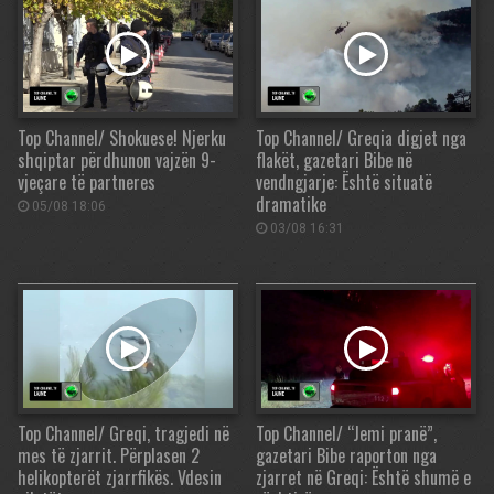
Top Channel/ Shokuese! Njerku
Top Channel/ Greqia digjet nga
shqiptar përdhunon vajzën 9-
flakët, gazetari Bibe në
vjeçare të partneres
vendngjarje: Është situatë
dramatike
05/08 18:06
03/08 16:31
Top Channel/ Greqi, tragjedi në
Top Channel/ “Jemi pranë”,
mes të zjarrit. Përplasen 2
gazetari Bibe raporton nga
helikopterët zjarrfikës. Vdesin
zjarret në Greqi: Është shumë e