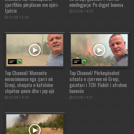
zjarrfikës përplasen me njëri-
vendngjarje: Po digjet banesa
tjetrin
02/08 14:52
02/08 15:58
Top Channel/ Momente
Top Channel/ Përkeqësohet
emocionuese nga zjarri në
situata e zjarreve në Greqi,
Greqi, shoqata e kafshëve
gazetari i TCH: Flakët i afrohen
shpëton qenin dhe i jep ujë
banesës
02/08 14:39
02/08 14:21