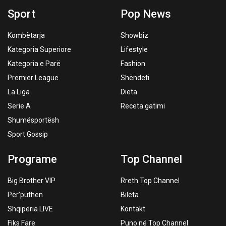
Sport
Pop News
Kombëtarja
Showbiz
Kategoria Superiore
Lifestyle
Kategoria e Parë
Fashion
Premier League
Shëndeti
La Liga
Dieta
Serie A
Receta gatimi
Shumësportësh
Sport Gossip
Programe
Top Channel
Big Brother VIP
Rreth Top Channel
Për’puthen
Bileta
Shqipëria LIVE
Kontakt
Fiks Fare
Puno në Top Channel