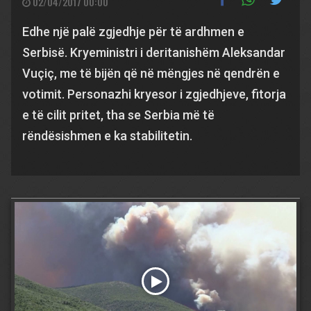
02/04/2017 00:00
Edhe një palë zgjedhje për të ardhmen e
Serbisë. Kryeministri i deritanishëm Aleksandar
Vuçiç, me të bijën që në mëngjes në qendrën e
votimit. Personazhi kryesor i zgjedhjeve, fitorja
e të cilit pritet, tha se Serbia më të
rëndësishmen e ka stabilitetin.