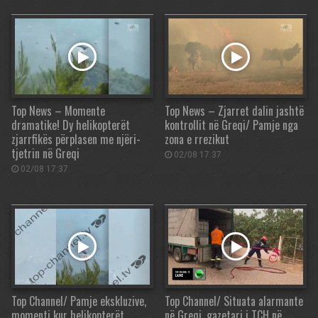
Top News – Momente
Top News – Zjarret dalin jashtë
dramatike! Dy helikopterët
kontrollit në Greqi/ Pamje nga
zjarrfikës përplasen me njëri-
zona e rrezikut
tjetrin në Greqi
02/08 17:37
02/08 17:37
Top Channel/ Pamje ekskluzive,
Top Channel/ Situata alarmante
momenti kur helikopterët
në Greqi, gazetari i TCH në