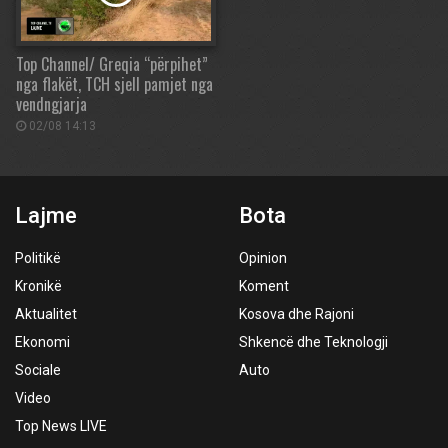
Top Channel/ Greqia “përpihet”
nga flakët, TCH sjell pamjet nga
vendngjarja
02/08 14:13
Lajme
Bota
Politikë
Opinion
Kronikë
Koment
Aktualitet
Kosova dhe Rajoni
Ekonomi
Shkencë dhe Teknologji
Sociale
Auto
Video
Top News LIVE