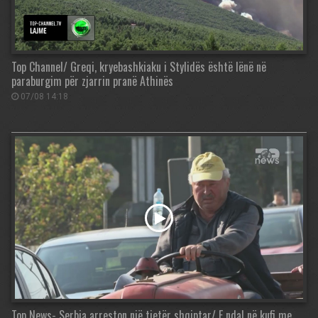
Top Channel/ Greqi, kryebashkiaku i Stylidës është lënë në
paraburgim për zjarrin pranë Athinës
07/08 14:18
Top News- Serbia arreston një tjetër shqiptar/ E ndal në kufi me