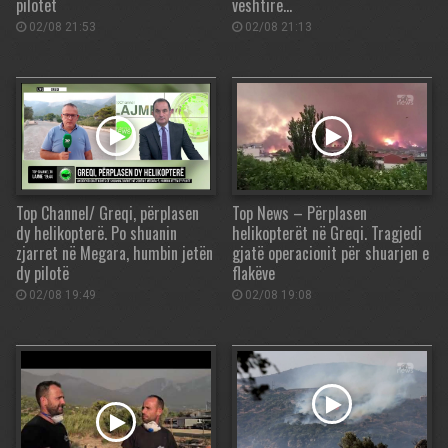
pilotët
vështirë…
02/08 21:53
02/08 21:13
Top Channel/ Greqi, përplasen
Top News – Përplasen
dy helikopterë. Po shuanin
helikopterët në Greqi. Tragjedi
zjarret në Megara, humbin jetën
gjatë operacionit për shuarjen e
dy pilotë
flakëve
02/08 19:49
02/08 19:08