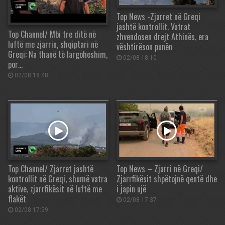
Top News -Zjarret në Greqi
jashtë kontrollit. Vatrat
Top Channel/ Mbi tre ditë në
zhvendosen drejt Athinës, era
luftë me zjarrin, shqiptari në
vështirëson punën
Greqi: Na thanë të largoheshim,
02/08 18:10
por…
02/08 18:48
Top Channel/ Zjarret jashtë
Top News – Zjarri në Greqi/
kontrollit në Greqi, shumë vatra
Zjarrfikësit shpëtojnë qentë dhe
aktive, zjarrfikësit në luftë me
i japin ujë
flakët
02/08 17:37
02/08 17:59