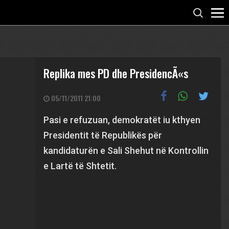
Replika mes PD dhe PresidencÃ«s
05/11/2011 21:00
Pasi e refuzuan, demokratët iu kthyen
Presidentit të Republikës për
kandidaturën e Sali Shehut në Kontrollin
e Lartë të Shtetit.