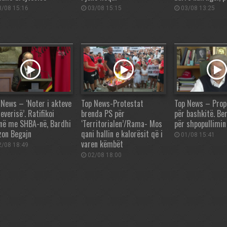
/08 15:16
03/08 15:15
03/08 13:25
 News – ‘Noter i akteve
Top News-Protestat
Top News – Prop
everisë’. Ratifikoi
brenda PS për
për bashkitë. Ber
në me SHBA-në, Bardhi
‘Territorialen’/Rama- Mos
për shpopullimin
zon Begajn
qani hallin e kalorësit që i
01/08 15:41
varen këmbët
/08 18:49
02/08 18:00