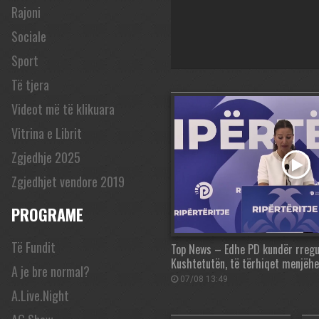
Rajoni
Sociale
Sport
Të tjera
Videot më të klikuara
Vitrina e Librit
Zgjedhje 2025
Zgjedhjet vendore 2019
PROGRAME
Të Fundit
Top News – Edhe PD kundër rregul
Kushtetutën, të tërhiqet menjëhe
A je bre normal?
07/08 13:49
A.Live.Night