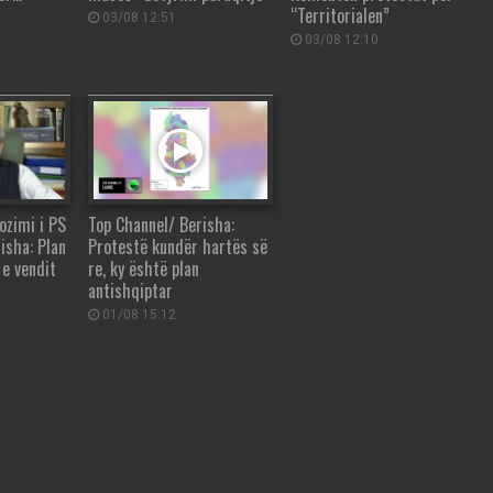
“Territorialen”
03/08 12:51
03/08 12:10
ozimi i PS
Top Channel/ Berisha:
isha: Plan
Protestë kundër hartës së
 e vendit
re, ky është plan
antishqiptar
01/08 15:12