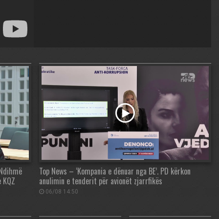
: Ndihmë
Top News – ‘Kompania e dënuar nga BE’. PD kërkon
e KQZ
anulimin e tenderit për avionët zjarrfikës
06/08 14:50