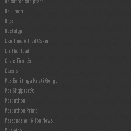
Në sofrën shqiptare
Ne Timon
Niçe
Nostalgji
Okult me Alfred Cakon
On The Road
Ora e Tiranës
Oscars
Pas Emrit nga Kristi Gongo
Për Shqiptarët
Përputhen
Përputhen Prime
Personazhe në Top News
Piramida