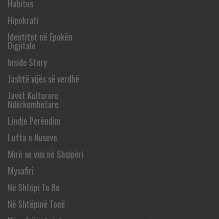
Habitus
Hipokrati
Identitet në Epokën
Digjitale
Inside Story
Jashtë vijës së verdhë
Javët Kulturore
Ndërkombëtare
Lindje Perëndim
Lufta e Nuseve
Mirë se vini në Shqipëri
Mysafiri
Në Shtëpi Te Re
Në Shtëpinë Tonë