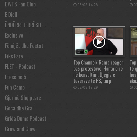
DWTS Fan Club
05/08 14:28
03
E Diell
ËNDËRRTJERRËSIT
Exclusive
Fëmijët dhe Festat
Fiks Fare
Top Channel/ Rama reagon
Top
FLET - Podcast
pas protestave: Harta e re
të q
në konsultim. Djegia e
hua
Ftesë në 5
teserave të PS, turp
aku
Fun Camp
02/08 19:29
02
Gjurmë Shqiptare
Goca dhe Gra
Grida Duma Podcast
Grow and Glow