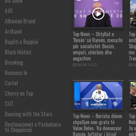
AG Show
AJO
Albanian Brand
ArtKand
Top News – Shtyllat e
Top
‘Besës’ së Ramës, mesazhi
amb
Bagëti e Bujqësi
për socialistët: Besim,
Shq
Black Histori
empati, shërbim dhe
me 
angazhim
Tru
Breaking
06/08 14:27
06
Business In
Cartel
Cherry on Top
CUT
Dancing with the Stars
Top News – Berisha dënon
Top
shpalljen non-grata të
Nuk
Destinacionet e Pazbuluara
Valon Beles. ‘Ka denoncuar
Jo 
të Shqipërisë
Ramën, luftëtar i lirisë’
për