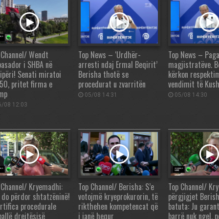
 Channel/ Wendt
Top News – ‘Urdhër-
Top News – Paga
asador i SHBA në
arresti ndaj Ermal Beqirit’
magjistratëve. B
ipëri! Senati miratoi
Berisha thotë se
kërkon respektim
50, pritet firma e
procedurat u zvarritën
vendimit të Kus
mp
05/08 14:31
05/08 14:30
/08 12:03
 Channel/ Kryemadhi:
Top Channel/ Berisha: S’e
Top Channel/ Kr
 do përdor shtatzëninë!
votojmë kryeprokurorin, të
përgjigjet Beris
artifica procedurale
rikthehen kompetencat që
batuta: Ju garan
ballë drejtësisë
i janë hequr
barrë nuk ngel, 