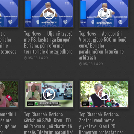
t e
Top News – ‘Ulja në tryezë
Top News – ‘Aeroporti i
erisha
me PS, kusht nga Europa’
Vlorës, gjobë 500 milionë
in e
Berisha, për reformën
euro.’ Berisha
htetueses
territoriale dhe zgjedhore
paralajmëron faturën në
arbitrazh
05/08 14:29
05/08 14:29
yemadhi i
Top Channel/ Berisha
Top Channel/ Berisha:
hës me
sërish në SPAK! Kreu i PD
Zbatoni vendimet e
toj që me
në Prokurori, në zbatim të
gjykatave. Kreu i PD
por…
masës “detyrim paraqitje”
Komenton protestat për