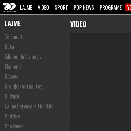
LAJME
VIDEO
SPORT
POP NEWS
PROGRAME
Y
LAJME
VIDEO
Të Fundit
Bota
Edicioni Informativ
Ekonomi
Kosova
Kronikë/Aktualitet
Kulturë
Lajmet kryesore të ditës
Politike
Pop News