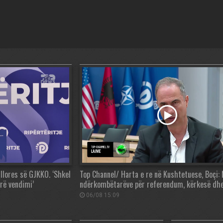
lores së GJKKO. ‘Shkel
Top Channel/ Harta e re në Kushtetuese, Boçi
rë vendimi’
ndërkombëtarëve për referendum, kërkesë dh
06/08 15:09