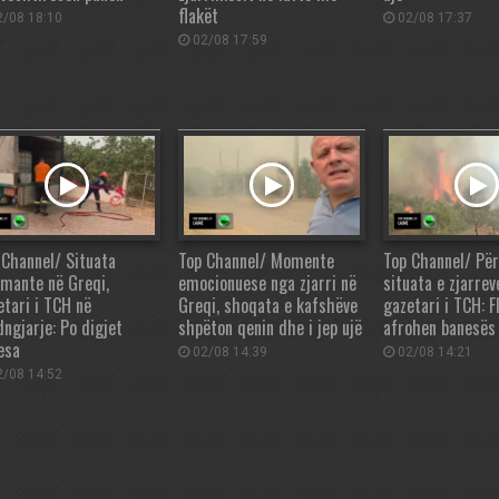
flakët
/08 18:10
02/08 17:37
02/08 17:59
 Channel/ Situata
Top Channel/ Momente
Top Channel/ Pë
rmante në Greqi,
emocionuese nga zjarri në
situata e zjarrev
etari i TCH në
Greqi, shoqata e kafshëve
gazetari i TCH: F
dngjarje: Po digjet
shpëton qenin dhe i jep ujë
afrohen banesës
esa
02/08 14:39
02/08 14:21
/08 14:52