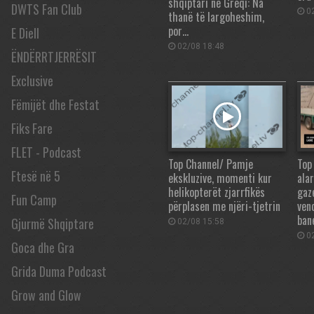
shqiptari në Greqi: Na
DWTS Fan Club
02
thanë të largoheshim,
por…
E Diell
02/08 18:48
ËNDËRRTJERRËSIT
Exclusive
Fëmijët dhe Festat
Fiks Fare
FLET - Podcast
Top Channel/ Pamje
Top
Ftesë në 5
ekskluzive, momenti kur
ala
helikopterët zjarrfikës
gaz
Fun Camp
përplasen me njëri-tjetrin
ven
ban
Gjurmë Shqiptare
02/08 15:58
02
Goca dhe Gra
Grida Duma Podcast
Grow and Glow