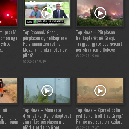
mi pranë”,
Top Channel/ Greqi,
Top News – Përplasen
porton nga
përplasen dy helikopterë.
helikopterët në Greqi.
 Është
Po shuanin zjarret në
Tragjedi gjatë operacionit
ë…
Megara, humbin jetën dy
për shuarjen e flakëve
pilotë
02/08 19:08
02/08 19:49
i në
Top News – Momente
Top News – Zjarret dalin
it
dramatike! Dy helikopterët
jashtë kontrollit në Greqi/
dhe i japin
zjarrfikës përplasen me
Pamje nga zona e rrezikut
njëri-tjetrin në Greqi
02/08 17:37