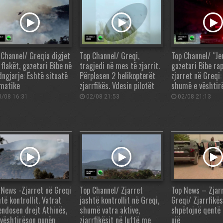
 Channel/ Greqia digjet
Top Channel/ Greqi,
Top Channel/ “Je
flakët, gazetari Bibe në
tragjedi në mes të zjarrit.
gazetari Bibe ra
dngjarje: Është situatë
Përplasen 2 helikopterët
zjarret në Greqi:
matike
zjarrfikës. Vdesin pilotët
shumë e vështir
/08 16:31
02/08 21:53
02/08 21:13
 News -Zjarret në Greqi
Top Channel/ Zjarret
Top News – Zjarr
të kontrollit. Vatrat
jashtë kontrollit në Greqi,
Greqi/ Zjarrfikës
endosen drejt Athinës,
shumë vatra aktive,
shpëtojnë qentë 
 vështirëson punën
zjarrfikësit në luftë me
ujë