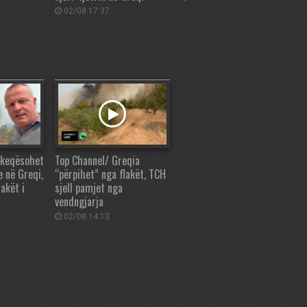
02/08 17:37
rkeqësohet
Top Channel/ Greqia
e në Greqi,
“përpihet” nga flakët, TCH
lakët i
sjell pamjet nga
vendngjarja
02/08 14:13