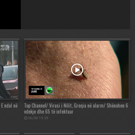
 E ndal në
Top Channel/ Virusi i Nilit, Greqia në alarm/ Shënohen 6
vdekje dhe 65 të infektuar
06/08 19:39