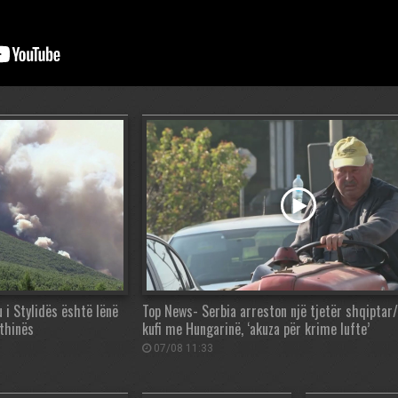
 i Stylidës është lënë
Top News- Serbia arreston një tjetër shqiptar/
Athinës
kufi me Hungarinë, ‘akuza për krime lufte’
07/08 11:33