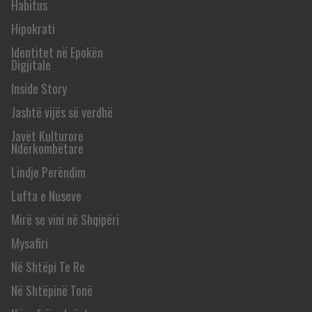
Habitus
Hipokrati
Identitet në Epokën
Digjitale
Inside Story
Jashtë vijës së verdhë
Javët Kulturore
Ndërkombëtare
Lindje Perëndim
Lufta e Nuseve
Mirë se vini në Shqipëri
Mysafiri
Në Shtëpi Te Re
Në Shtëpinë Tonë