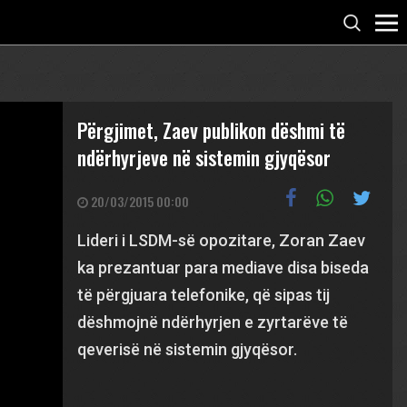
Përgjimet, Zaev publikon dëshmi të
ndërhyrjeve në sistemin gjyqësor
20/03/2015 00:00
Lideri i LSDM-së opozitare, Zoran Zaev
ka prezantuar para mediave disa biseda
të përgjuara telefonike, që sipas tij
dëshmojnë ndërhyrjen e zyrtarëve të
qeverisë në sistemin gjyqësor.