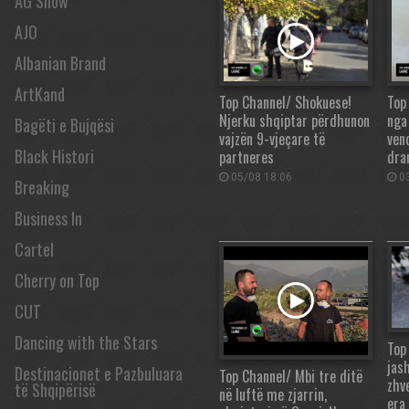
AG Show
AJO
Albanian Brand
ArtKand
Top Channel/ Shokuese!
Top
Njerku shqiptar përdhunon
nga 
Bagëti e Bujqësi
vajzën 9-vjeçare të
ven
Black Histori
partneres
dra
05/08 18:06
03
Breaking
Business In
Cartel
Cherry on Top
CUT
Dancing with the Stars
Top
jash
Destinacionet e Pazbuluara
Top Channel/ Mbi tre ditë
zhv
të Shqipërisë
në luftë me zjarrin,
era