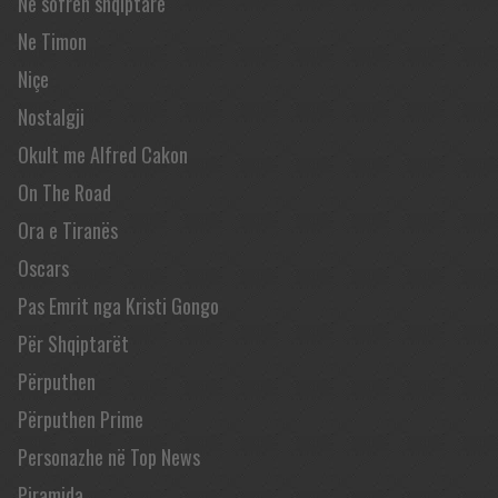
Në sofrën shqiptare
Ne Timon
Niçe
Nostalgji
Okult me Alfred Cakon
On The Road
Ora e Tiranës
Oscars
Pas Emrit nga Kristi Gongo
Për Shqiptarët
Përputhen
Përputhen Prime
Personazhe në Top News
Piramida