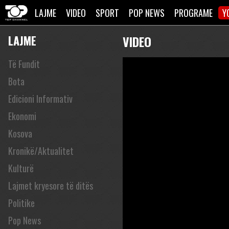
LAJME
VIDEO
SPORT
POP NEWS
PROGRAME
Y
LAJME
VIDEO
Të Fundit
Bota
Edicioni Informativ
Ekonomi
Kosova
Kronikë/Aktualitet
Kulturë
Lajmet kryesore të ditës
Politike
Pop News