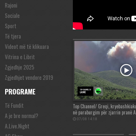
Rajoni
Sociale
Sport
Të tjera
Videot më të klikuara
Vitrina e Librit
Zgjedhje 2025
Zgjedhjet vendore 2019
PROGRAME
Të Fundit
Top Channel/ Greqi, kryebashkiaku
në paraburgim për zjarrin pranë 
A je bre normal?
07/08 14:18
A.Live.Night