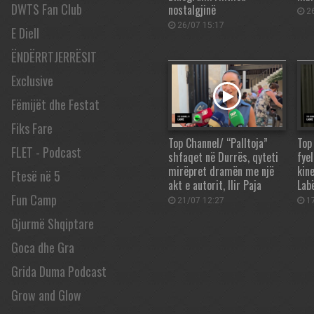
DWTS Fan Club
nostalgjinë
26
26/07 15:17
E Diell
ËNDËRRTJERRËSIT
Exclusive
Fëmijët dhe Festat
Fiks Fare
Top Channel/ “Palltoja”
Top
FLET - Podcast
shfaqet në Durrës, qyteti
fye
mirëpret dramën me një
kin
Ftesë në 5
akt e autorit, Ilir Paja
Labë
Fun Camp
21/07 12:27
17
Gjurmë Shqiptare
Goca dhe Gra
Grida Duma Podcast
Grow and Glow