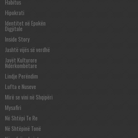
Habitus
Hipokrati
Identitet në Epokën
Digjitale
Inside Story
Jashtë vijës së verdhë
Javët Kulturore
Ndërkombëtare
Lindje Perëndim
Lufta e Nuseve
Mirë se vini në Shqipëri
Mysafiri
Në Shtëpi Te Re
Në Shtëpinë Tonë