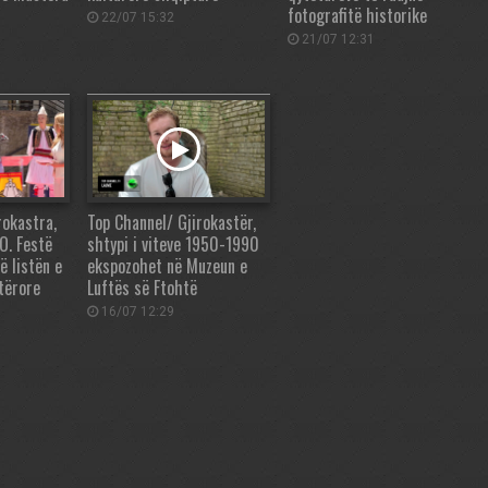
fotografitë historike
22/07 15:32
21/07 12:31
rokastra,
Top Channel/ Gjirokastër,
O. Festë
shtypi i viteve 1950-1990
ë listën e
ekspozohet në Muzeun e
tërore
Luftës së Ftohtë
16/07 12:29