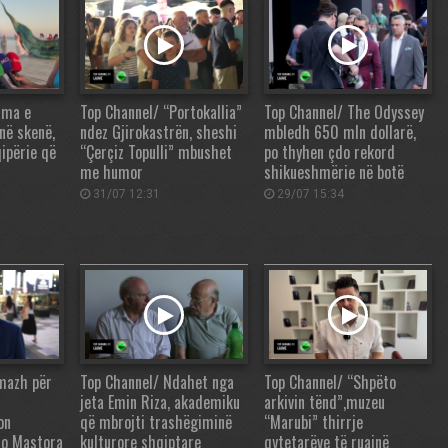
ama e
Top Channel/ “Portokallia”
Top Channel/ The Odyssey
në skenë,
ndez Gjirokastrën, sheshi
mbledh 650 mln dollarë,
qipërie që
“Çerçiz Topulli” mbushet
po thyhen çdo rekord
me humor
shikueshmërie në botë
31/07 12:31
29/07 15:34
mazh për
Top Channel/ Ndahet nga
Top Channel/ “Shpëto
jeta Emin Riza, akademiku
arkivin tënd”,muzeu
on
që mbrojti trashëgiminë
“Marubi” thirrje
iro Mastora
kulturore shqiptare
qytetarëve të ruajnë