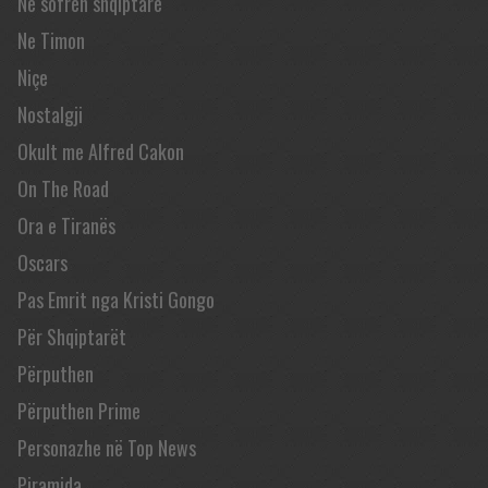
Në sofrën shqiptare
Ne Timon
Niçe
Nostalgji
Okult me Alfred Cakon
On The Road
Ora e Tiranës
Oscars
Pas Emrit nga Kristi Gongo
Për Shqiptarët
Përputhen
Përputhen Prime
Personazhe në Top News
Piramida