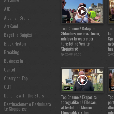
AG Show
AJO
Albanian Brand
ArtKand
Top Channel/ Kalaja e
Top
Shkodrës më e vizituara,
kal
Bagëti e Bujqësi
ndalesa kryesore për
Gji
Black Histori
turistët në Veri të
qyt
Shqipërisë
hua
Breaking
02/08 20:06
02
Business In
Cartel
Cherry on Top
CUT
Dancing with the Stars
Top Channel/ Ekspozita
Top
fotografike në Elbasan,
port
Destinacionet e Pazbuluara
aktiviteti në Muzeun
dhu
të Shqipërisë
Etnografik riktheu
mbr