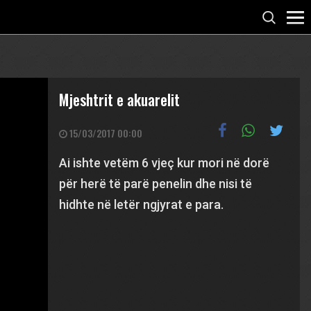
Mjeshtrit e akuarelit
15/03/2017 00:00
Ai ishte vetëm 6 vjeç kur mori në dorë
për herë të parë penelin dhe nisi të
hidhte në letër ngjyrat e para.