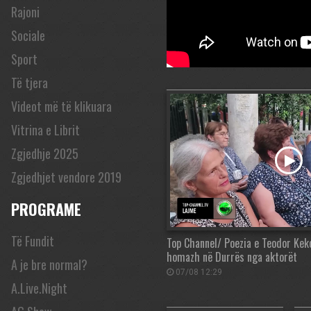
Rajoni
Sociale
Sport
Të tjera
Videot më të klikuara
Vitrina e Librit
Zgjedhje 2025
Zgjedhjet vendore 2019
PROGRAME
Të Fundit
Top Channel/ Poezia e Teodor Kek
homazh në Durrës nga aktorët
A je bre normal?
07/08 12:29
A.Live.Night