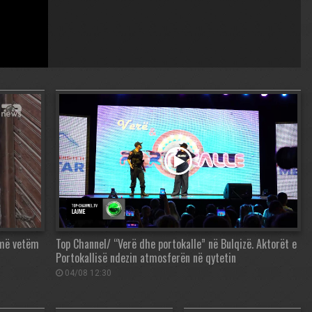
 më vetëm
Top Channel/ “Verë dhe portokalle” në Bulqizë. Aktorët e
Portokallisë ndezin atmosferën në qytetin
04/08 12:30