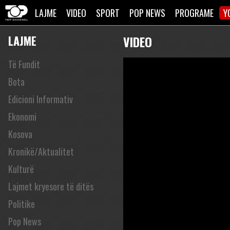
LAJME
VIDEO
SPORT
POP NEWS
PROGRAME
Y
LAJME
VIDEO
Të Fundit
Bota
Edicioni Informativ
Ekonomi
Kosova
Kronikë/Aktualitet
Kulturë
Lajmet kryesore të ditës
Politike
Pop News