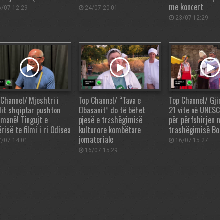
me koncert
/07 12:29
24/07 20:01
23/07 12:29
 Channel/ Mjeshtri i
Top Channel/ “Tava e
Top Channel/ Gji
llit shqiptar pushton
Elbasanit” do të bëhet
21 vite në UNESC
emanë! Tingujt e
pjesë e trashëgimisë
për përfshirjen n
risë te filmi i ri Odisea
kulturore kombëtare
trashëgimisë Bo
jomateriale
/07 14:01
16/07 15:27
16/07 15:29