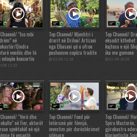
 Channel/ “Iso mbi
Top Channel/ Mjeshtri i
Top Channel/ Dr
ldrëm” në
drurit në Drilon/ Artizani
eksodit kthehet 
rokastër/Qindra
nga Elbasani që u ofron
kujtesa e një Sh
etarë vendës dhe të
pushuesve copëza tradite
iku me gomone
j ndoqën koncertin
02/08 12:28
01/08 20:05
/08 12:32
 Channel/ “Verë dhe
Top Channel/ Fond për
Top Channel/ Ho
okalle” në Fier, aktorët
letërsinë për fëmijë,
Spiro Mastorën,
ruan spektakël në një
investim për dorëshkrimet
gjirokastra nder
ëmje të veçantë
cilësore
klarinetistin Sp