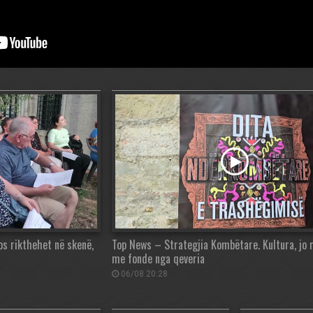
os rikthehet në skenë,
Top News – Strategjia Kombëtare. Kultura, jo
me fonde nga qeveria
06/08 20:28