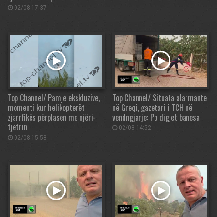
02/08 17:37
Top Channel/ Pamje ekskluzive,
Top Channel/ Situata alarmante
momenti kur helikopterët
në Greqi, gazetari i TCH në
zjarrfikës përplasen me njëri-
vendngjarje: Po digjet banesa
tjetrin
02/08 14:52
02/08 15:58