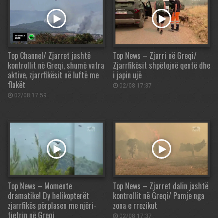
Top Channel/ Zjarret jashtë
Top News – Zjarri në Greqi/
kontrollit në Greqi, shumë vatra
Zjarrfikësit shpëtojnë qentë dhe
aktive, zjarrfikësit në luftë me
i japin ujë
flakët
02/08 17:37
02/08 17:59
Top News – Momente
Top News – Zjarret dalin jashtë
dramatike! Dy helikopterët
kontrollit në Greqi/ Pamje nga
zjarrfikës përplasen me njëri-
zona e rrezikut
tjetrin në Greqi
02/08 17:37