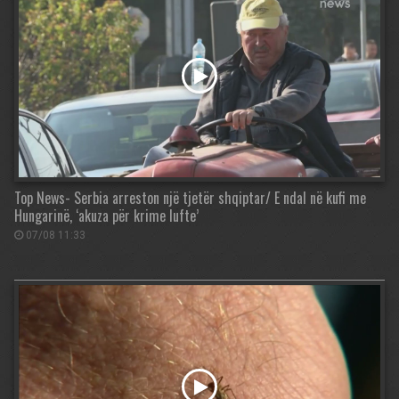
Top News- Serbia arreston një tjetër shqiptar/ E ndal në kufi me
Hungarinë, ‘akuza për krime lufte’
07/08 11:33