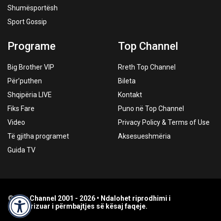
Shumësportësh
Sport Gossip
Programe
Top Channel
Big Brother VIP
Rreth Top Channel
Për’puthen
Bileta
Shqipëria LIVE
Kontakt
Fiks Fare
Puno në Top Channel
Video
Privacy Policy & Terms of Use
Të gjitha programet
Aksesueshmëria
Guida TV
© Top Channel 2001 - 2026 • Ndalohet riprodhimi i
paautorizuar i përmbajtjes së kësaj faqeje.
Accessibility