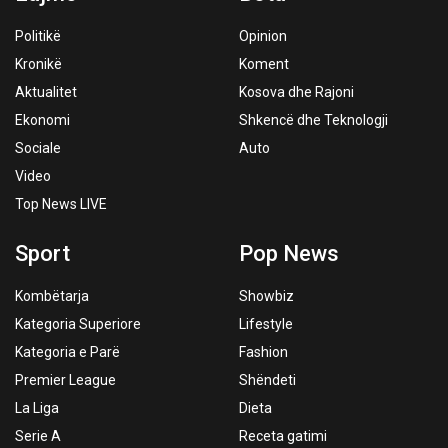
Politikë
Opinion
Kronikë
Koment
Aktualitet
Kosova dhe Rajoni
Ekonomi
Shkencë dhe Teknologji
Sociale
Auto
Video
Top News LIVE
Sport
Pop News
Kombëtarja
Showbiz
Kategoria Superiore
Lifestyle
Kategoria e Parë
Fashion
Premier League
Shëndeti
La Liga
Dieta
Serie A
Receta gatimi