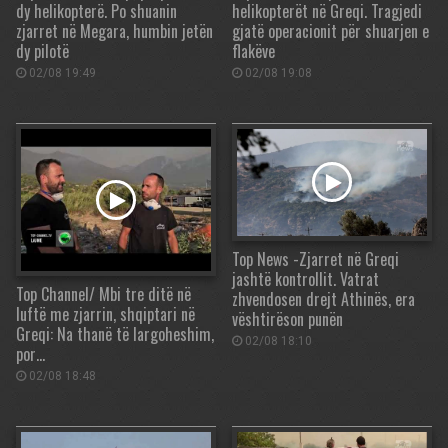
dy helikopterë. Po shuanin
helikopterët në Greqi. Tragjedi
zjarret në Megara, humbin jetën
gjatë operacionit për shuarjen e
dy pilotë
flakëve
02/08 19:49
02/08 19:08
Top News -Zjarret në Greqi
jashtë kontrollit. Vatrat
Top Channel/ Mbi tre ditë në
zhvendosen drejt Athinës, era
luftë me zjarrin, shqiptari në
vështirëson punën
Greqi: Na thanë të largoheshim,
02/08 18:10
por…
02/08 18:48