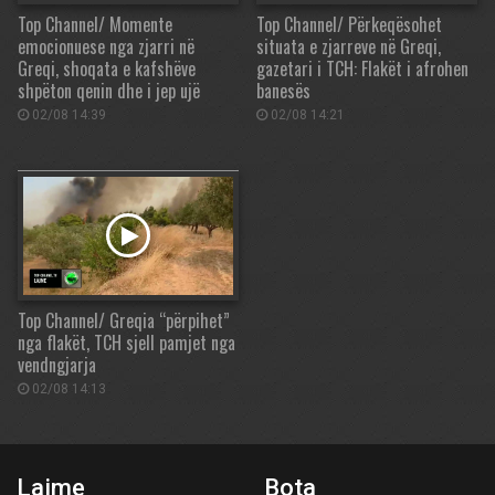
Top Channel/ Momente
Top Channel/ Përkeqësohet
emocionuese nga zjarri në
situata e zjarreve në Greqi,
Greqi, shoqata e kafshëve
gazetari i TCH: Flakët i afrohen
shpëton qenin dhe i jep ujë
banesës
02/08 14:39
02/08 14:21
Top Channel/ Greqia “përpihet”
nga flakët, TCH sjell pamjet nga
vendngjarja
02/08 14:13
Lajme
Bota