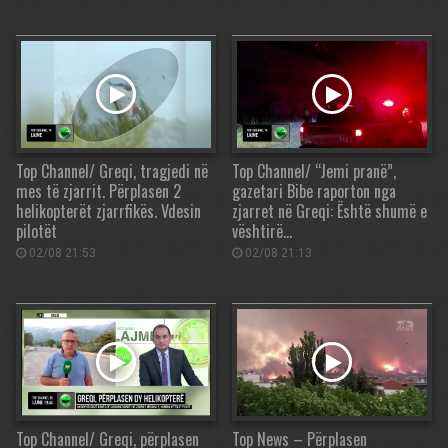
Top Channel/ Greqi, tragjedi në
Top Channel/ “Jemi pranë”,
mes të zjarrit. Përplasen 2
gazetari Bibe raporton nga
helikopterët zjarrfikës. Vdesin
zjarret në Greqi: Është shumë e
pilotët
vështirë…
02/08 21:53
02/08 21:13
Top Channel/ Greqi, përplasen
Top News – Përplasen