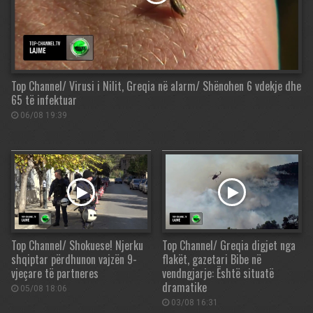
Top Channel/ Virusi i Nilit, Greqia në alarm/ Shënohen 6 vdekje dhe
65 të infektuar
06/08 19:39
Top Channel/ Shokuese! Njerku
Top Channel/ Greqia digjet nga
shqiptar përdhunon vajzën 9-
flakët, gazetari Bibe në
vjeçare të partneres
vendngjarje: Është situatë
dramatike
05/08 18:06
03/08 16:31