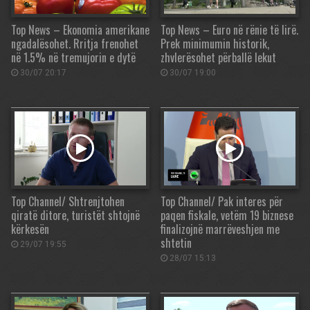
Top News – Ekonomia amerikane
Top News – Euro në rënie të lirë.
ngadalësohet. Rritja frenohet
Prek minimumin historik,
në 1.5% në tremujorin e dytë
zhvlerësohet përballë lekut
30/07 20:17
30/07 19:00
Top Channel/ Shtrenjtohen
Top Channel/ Pak interes për
qiratë ditore, turistët shtojnë
paqen fiskale, vetëm 19 biznese
kërkesën
finalizojnë marrëveshjen me
shtetin
29/07 19:55
28/07 15:13