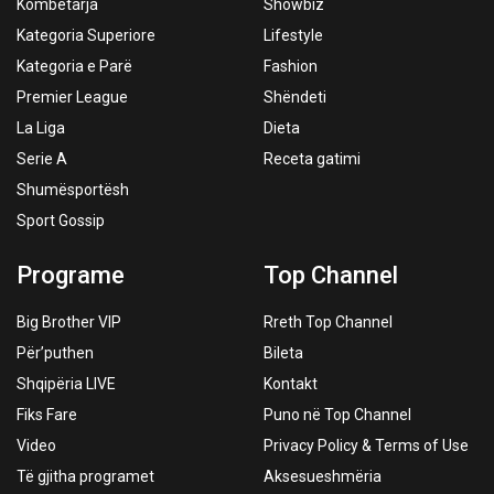
Kombëtarja
Showbiz
Kategoria Superiore
Lifestyle
Kategoria e Parë
Fashion
Premier League
Shëndeti
La Liga
Dieta
Serie A
Receta gatimi
Shumësportësh
Sport Gossip
Programe
Top Channel
Big Brother VIP
Rreth Top Channel
Për’puthen
Bileta
Shqipëria LIVE
Kontakt
Fiks Fare
Puno në Top Channel
Video
Privacy Policy & Terms of Use
Të gjitha programet
Aksesueshmëria