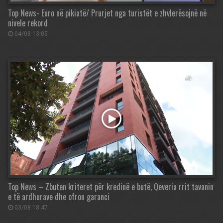
Top News- Euro në pikiatë/ Prurjet nga turistët e zhvlerësojnë në
nivele rekord
04/08 13:05
Top News – Zbuten kriteret për kredinë e butë, Qeveria rrit tavanin
e të ardhurave dhe ofron garanci
03/08 18:47