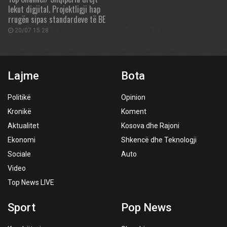
lekut digjital. Projektligji hap
rrugën sipas standardeve të BE
20/07 15:28
Lajme
Bota
Politikë
Opinion
Kronikë
Koment
Aktualitet
Kosova dhe Rajoni
Ekonomi
Shkencë dhe Teknologji
Sociale
Auto
Video
Top News LIVE
Sport
Pop News