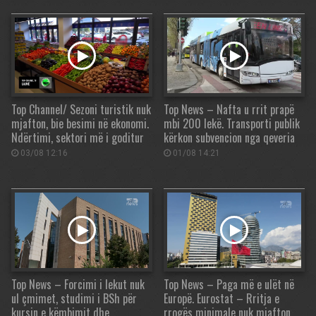
Top Channel/ Sezoni turistik nuk
Top News – Nafta u rrit prapë
mjafton, bie besimi në ekonomi.
mbi 200 lekë. Transporti publik
Ndërtimi, sektori më i goditur
kërkon subvencion nga qeveria
03/08 12:16
01/08 14:21
Top News – Forcimi i lekut nuk
Top News – Paga më e ulët në
ul çmimet, studimi i BSh për
Europë. Eurostat – Rritja e
kursin e këmbimit dhe
rrogës minimale nuk mjafton