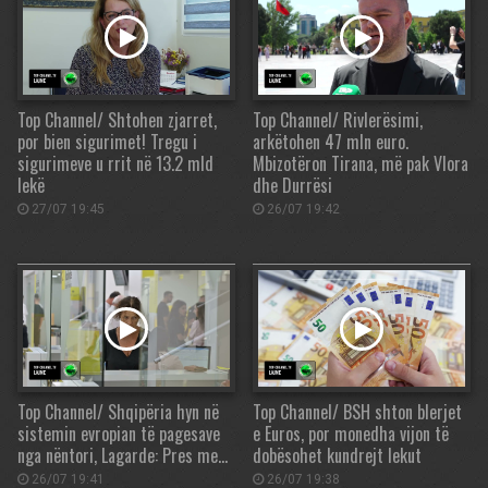
Top Channel/ Shtohen zjarret,
Top Channel/ Rivlerësimi,
por bien sigurimet! Tregu i
arkëtohen 47 mln euro.
sigurimeve u rrit në 13.2 mld
Mbizotëron Tirana, më pak Vlora
lekë
dhe Durrësi
27/07 19:45
26/07 19:42
Top Channel/ Shqipëria hyn në
Top Channel/ BSH shton blerjet
sistemin evropian të pagesave
e Euros, por monedha vijon të
nga nëntori, Lagarde: Pres me…
dobësohet kundrejt lekut
26/07 19:41
26/07 19:38