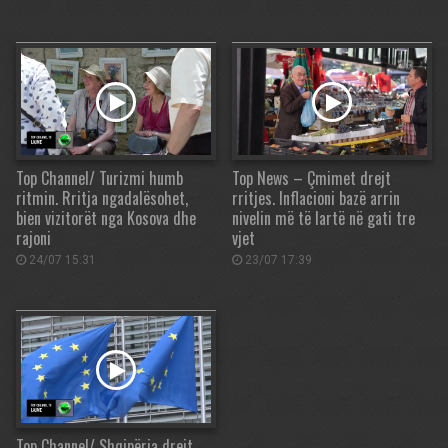
Top Channel/ Turizmi humb
Top News – Çmimet drejt
ritmin. Rritja ngadalësohet,
rritjes. Inflacioni bazë arrin
bien vizitorët nga Kosova dhe
nivelin më të lartë në gati tre
rajoni
vjet
24/07 15:31
23/07 17:39
Top Channel/ Shqipëria drejt