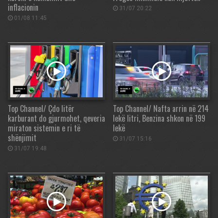
inflacionin
31/07 20:22
01/08 11:45
Top Channel/ Çdo litër
Top Channel/ Nafta arrin në 214
karburant do gjurmohet, qeveria
lekë litri, Benzina shkon në 199
miraton sistemin e ri të
lekë
shënjimit
31/07 15:16
31/07 19:48