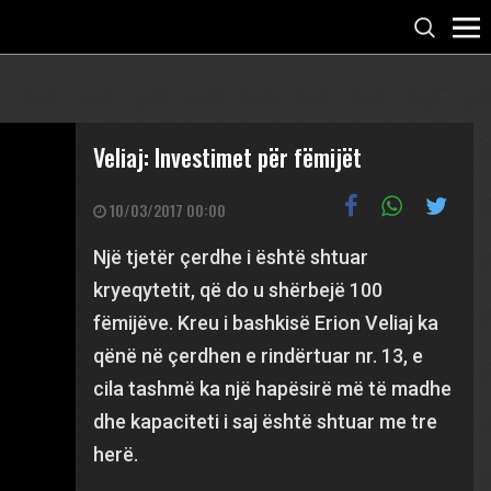
Veliaj: Investimet për fëmijët
10/03/2017 00:00
Një tjetër çerdhe i është shtuar
kryeqytetit, që do u shërbejë 100
fëmijëve. Kreu i bashkisë Erion Veliaj ka
qënë në çerdhen e rindërtuar nr. 13, e
cila tashmë ka një hapësirë më të madhe
dhe kapaciteti i saj është shtuar me tre
herë.