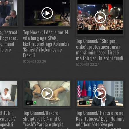
 ‘retreat’
Top News- U dënua me 14
 Pogradec.
vite burg nga SPAK.
Top Channel/ “Shqipëri
re, mund
Ekstradohet nga Kolumbia
etike”, protestuesit nisin
mblenë
‘Kimisti’ i kokainës në
marshimin nëpër Tiranë
Frakull
me thirrjen: Ju erdhi fundi
06/08 22:29
06/08 22:27
tituti i
Top Channel/Rekord,
Top Channel/ Harta e re në
ksionon”/
shqiptarët 5.4 mld €
Kushtetuese/ Boçi: Ndihmë
 mposhti
“cash”/Paraja e xhepit
ndërkombëtarëve për