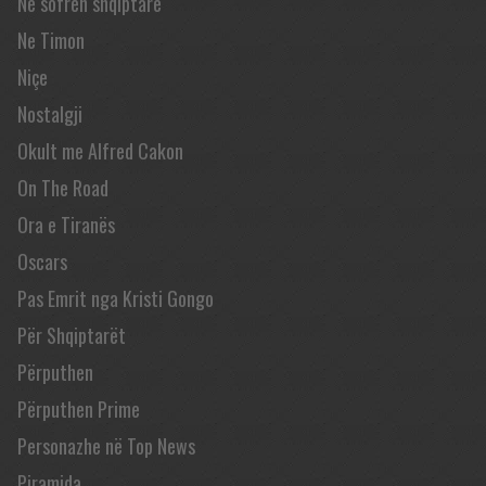
Në sofrën shqiptare
Ne Timon
Niçe
Nostalgji
Okult me Alfred Cakon
On The Road
Ora e Tiranës
Oscars
Pas Emrit nga Kristi Gongo
Për Shqiptarët
Përputhen
Përputhen Prime
Personazhe në Top News
Piramida