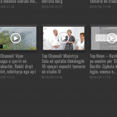
ta vendosë sovrani me…
Berisha burg
tumorin në stadi
/08 21:42
06/08 20:37
06/08 19:48
 Channel/ Vijon
Top Channel/ Ministrja
Top News – Kush
apja e zjarrit në
Sala në spitalin Onkologjik:
pa vendim për ‘Di
akastër, flakët drejt
10-vjeçari mposht tumorin
Bardhi: Gjykata 
hit, ndërhyrja nga ajri
në stadin IV
ligjin, vonesa e…
/08 19:22
06/08 18:46
06/08 17:02