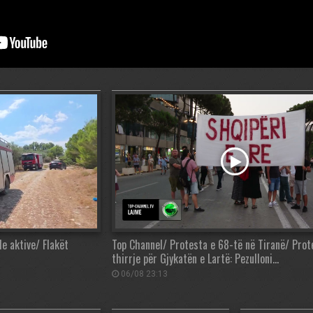
de aktive/ Flakët
Top Channel/ Protesta e 68-të në Tiranë/ Prot
thirrje për Gjykatën e Lartë: Pezulloni…
06/08 23:13