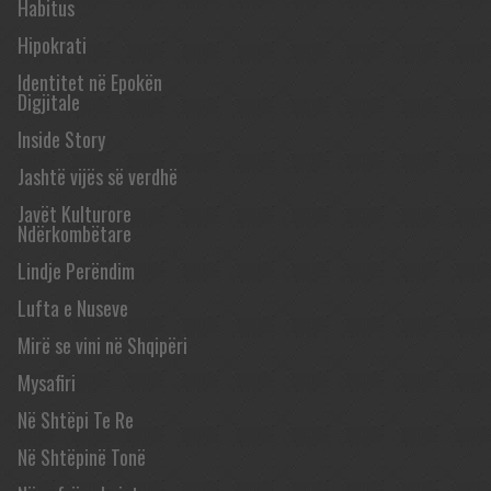
Habitus
Hipokrati
Identitet në Epokën
Digjitale
Inside Story
Jashtë vijës së verdhë
Javët Kulturore
Ndërkombëtare
Lindje Perëndim
Lufta e Nuseve
Mirë se vini në Shqipëri
Mysafiri
Në Shtëpi Te Re
Në Shtëpinë Tonë