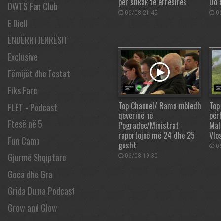
për shkak të errësirës
Do 
DWTS Fan Club
06/08 21:45
06
E Diell
ËNDËRRTJERRËSIT
Exclusive
Fëmijët dhe Festat
Fiks Fare
Top Channel/ Rama mbledh
Top
FLET - Podcast
qeverinë në
përh
Ftesë në 5
Pogradec/Ministrat
Mall
raportojnë më 24 dhe 25
Vlos
Fun Camp
gusht
06
Gjurmë Shqiptare
06/08 19:30
Goca dhe Gra
Grida Duma Podcast
Grow and Glow