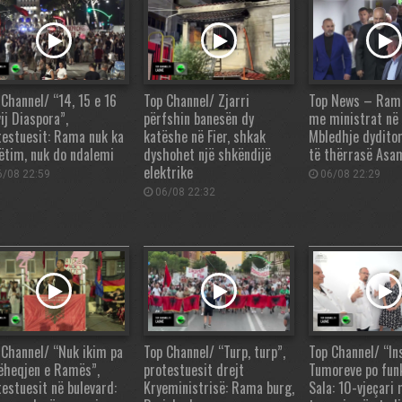
 Channel/ “14, 15 e 16
Top Channel/ Zjarri
Top News – Rama,
ij Diaspora”,
përfshin banesën dy
me ministrat në
testuesit: Rama nuk ka
katëshe në Fier, shkak
Mbledhje dydito
ëtim, nuk do ndalemi
dyshohet një shkëndijë
të thërrasë Asa
elektrike
/08 22:59
06/08 22:29
06/08 22:32
 Channel/ “Nuk ikim pa
Top Channel/ “Turp, turp”,
Top Channel/ “Ins
ëheqjen e Ramës”,
protestuesit drejt
Tumoreve po fun
testuesit në bulevard:
Kryeministrisë: Rama burg,
Sala: 10-vjeçari