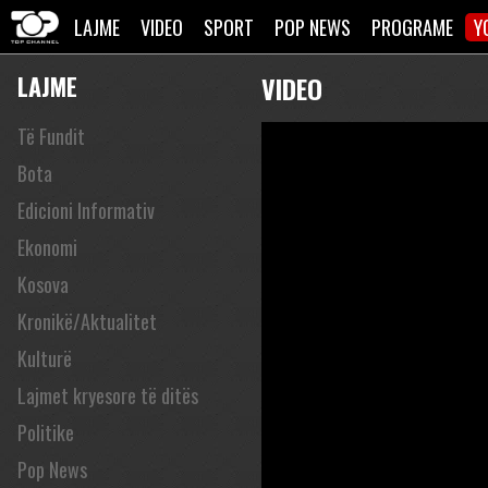
LAJME
VIDEO
SPORT
POP NEWS
PROGRAME
Y
LAJME
VIDEO
Të Fundit
Bota
Edicioni Informativ
Ekonomi
Kosova
Kronikë/Aktualitet
Kulturë
Lajmet kryesore të ditës
Politike
Pop News