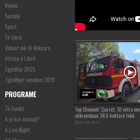
Rajoni
Sociale
Sport
Të tjera
Videot më të klikuara
Vitrina e Librit
Zgjedhje 2025
Zgjedhjet vendore 2019
PROGRAME
Të Fundit
Top Channel/ Zjarret, 10 vatra en
shkrumbuan 34.5 hektarë tokë
A je bre normal?
06/08 23:17
A.Live.Night