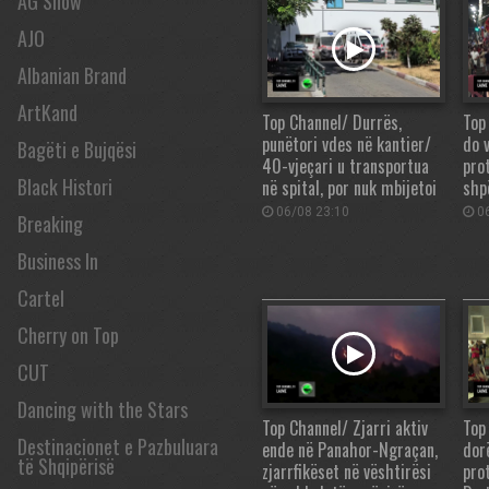
AG Show
AJO
Albanian Brand
ArtKand
Top Channel/ Durrës,
Top
punëtori vdes në kantier/
do v
Bagëti e Bujqësi
40-vjeçari u transportua
pro
Black Histori
në spital, por nuk mbijetoi
shp
06/08 23:10
06
Breaking
Business In
Cartel
Cherry on Top
CUT
Dancing with the Stars
Top Channel/ Zjarri aktiv
Top
Destinacionet e Pazbuluara
ende në Panahor-Ngraçan,
dor
të Shqipërisë
zjarrfikëset në vështirësi
pro