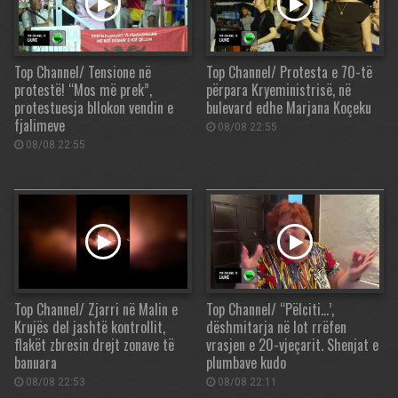
Top Channel/ Tensione në
Top Channel/ Protesta e 70-të
protestë! “Mos më prek”,
përpara Kryeministrisë, në
protestuesja bllokon vendin e
bulevard edhe Marjana Koçeku
fjalimeve
08/08 22:55
08/08 22:55
Top Channel/ Zjarri në Malin e
Top Channel/ “Pëlciti…’,
Krujës del jashtë kontrollit,
dëshmitarja në lot rrëfen
flakët zbresin drejt zonave të
vrasjen e 20-vjeçarit. Shenjat e
banuara
plumbave kudo
08/08 22:53
08/08 22:11