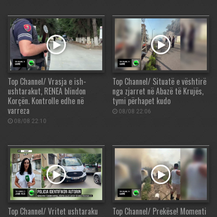
Top Channel/ Vrasja e ish-
Top Channel/ Situatë e vështirë
ushtarakut, RENEA blindon
nga zjarret në Abazë të Krujës,
Korçën. Kontrolle edhe në
tymi përhapet kudo
varreza
08/08 22:06
08/08 22:10
Top Channel/ Vritet ushtaraku
Top Channel/ Prekëse! Momenti