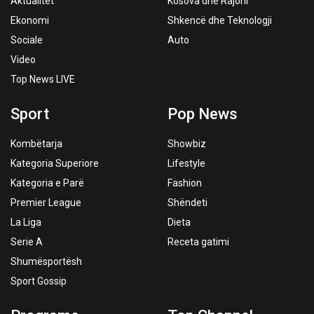
Aktualitet
Kosova dhe Rajoni
Ekonomi
Shkencë dhe Teknologji
Sociale
Auto
Video
Top News LIVE
Sport
Pop News
Kombëtarja
Showbiz
Kategoria Superiore
Lifestyle
Kategoria e Parë
Fashion
Premier League
Shëndeti
La Liga
Dieta
Serie A
Receta gatimi
Shumësportësh
Sport Gossip