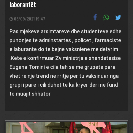
laborantët
03/09/2021 19:47
Pas mjekeve arsimtareve dhe studenteve edhe
punonjes te adminstartes , policet , farmaciste
e laburante do te bejne vaksniene me detyrim
.Kete e konfirmuar Zv ministrja e shendetesise
Eugena Tomini e cila tah se me grupete para
vhet re nje trend ne rritje per tu vaksinuar nga
grupi i pare i cili duhet te ka kryer deri ne fund
te muajit shhator