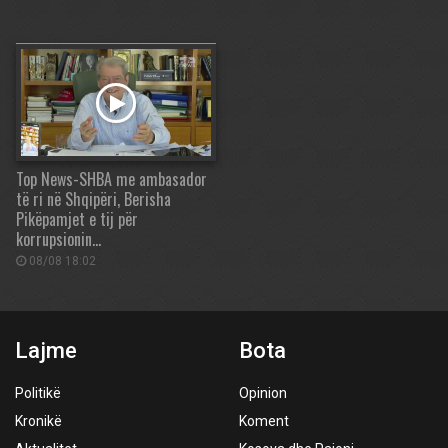
Top News-SHBA me ambasador
të ri në Shqipëri, Berisha
Pikëpamjet e tij për
korrupsionin…
08/08 18:02
Lajme
Bota
Politikë
Opinion
Kronikë
Koment