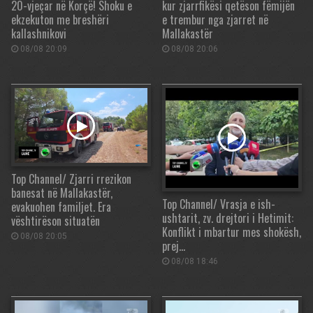
20-vjeçar në Korçë! Shoku e
kur zjarrfikësi qetëson fëmijën
ekzekuton me breshëri
e trembur nga zjarret në
kallashnikovi
Mallakastër
08/08 20:09
08/08 20:06
Top Channel/ Zjarri rrezikon
banesat në Mallakastër,
Top Channel/ Vrasja e ish-
evakuohen familjet. Era
ushtarit, zv. drejtori i Hetimit:
vështirëson situatën
Konflikt i mbartur mes shokësh,
08/08 20:05
prej…
08/08 18:46