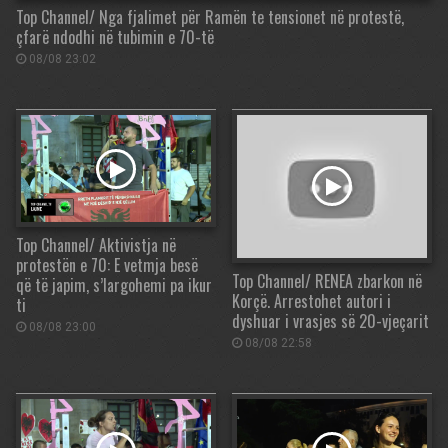
Top Channel/ Nga fjalimet për Ramën te tensionet në protestë,
çfarë ndodhi në tubimin e 70-të
08/08 23:02
Top Channel/ Aktivistja në
protestën e 70: E vetmja besë
Top Channel/ RENEA zbarkon në
që të japim, s’largohemi pa ikur
Korçë. Arrestohet autori i
ti
dyshuar i vrasjes së 20-vjeçarit
08/08 23:00
08/08 22:58