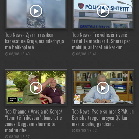
Top News- Zjarri rrezikon
Top News- Tre vëllezër i vënë
banesat në Krujë, nis ndërhyrja
tritol të moshuarit. Sherri për
me helikopterë
mobilje, autorët në kërkim
08/08 18:43
08/08 18:41
Top Channel/ Vrasja në Korçë/
Top News-Pse e sulmon SPAK-un
“Jemi të frikësuar”, banorët e
Berisha tregon arsyen Që kur
zonës: Dëgjuam zhurmë të
nisi të bëhej gardian…
madhe dhe…
08/08 18:02
08/08 18:37