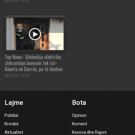
09/08 19:43
Top News- Shkëndija elektrike
shkrumbon banesën tek ish-
Këneta në Durrës, pa të lënduar
09/08 19:03
Lajme
Bota
Politikë
Opinion
Kronikë
Koment
Aktualitet
Kosova dhe Rajoni