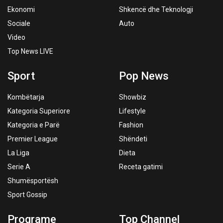
Ekonomi
Shkencë dhe Teknologji
Sociale
Auto
Video
Top News LIVE
Sport
Pop News
Kombëtarja
Showbiz
Kategoria Superiore
Lifestyle
Kategoria e Parë
Fashion
Premier League
Shëndeti
La Liga
Dieta
Serie A
Receta gatimi
Shumësportësh
Sport Gossip
Programe
Top Channel