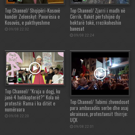
Top Channel/ Shqipëri-Kosovë
Top Channel/ Zjarri i madh në
kundër Zelenskyt: Pavarësia e
Cërrik, flakët përfshijnë dy
Kosovës, e pakthyeshme
hektarë tokë, rrezikoheshin
banesat
09/08 22:32
09/08 22:24
Top Channel/ “Kruja u dogj, ku
janë 4 helikopterët?” Kola në
Top Channel/ Tubimi zhvendoset
protestë: Rama i ka ditët e
para ambasadës serbe dhe asaj
numëruara
ukrainase, protestuesit thirrje:
09/08 22:20
UÇK
09/08 22:01