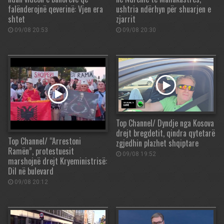
falënderojnë qeverinë: Vjen era
ushtria ndërhyn për shuarjen e
shtet
zjarrit
09/08 20:53
09/08 20:30
Top Channel/ Dyndje nga Kosova
drejt bregdetit, qindra qytetarë
Top Channel/ “Arrestoni
zgjedhin plazhet shqiptare
Ramën”, protestuesit
09/08 19:52
marshojnë drejt Kryeministrisë:
Dil në bulevard
09/08 20:12