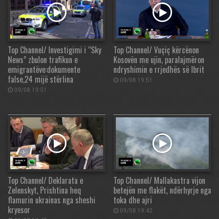
Top Channel/ Investigimi i “Sky
Top Channel/ Vuçiç kërcënon
News” zbulon trafikun e
Kosovën me ujin, paralajmëron
emigrantëve:dokumente
ndryshimin e rrjedhës së Ibrit
false,24 mijë stërlina
09/08 19:51
09/08 19:51
Top Channel/ Deklarata e
Top Channel/ Mallakastra vijon
Zelenskyt, Prishtina heq
betejën me flakët, ndërhyrje nga
flamurin ukrainas nga sheshi
toka dhe ajri
kryesor
09/08 19:42