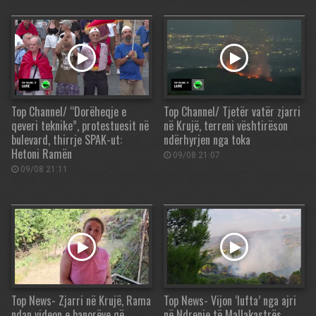
Top Channel/ “Dorëheqje e
Top Channel/ Tjetër vatër zjarri
qeveri teknike”, protestuesit në
në Krujë, terreni vështirëson
bulevard, thirrje SPAK-ut:
ndërhyrjen nga toka
Hetoni Ramën
09/08 21:07
09/08 21:11
Top News- Zjarri në Krujë, Rama
Top News- Vijon ‘lufta’ nga ajri
ndan videon e banorëve që
në Ndrenie të Mallakastrës,