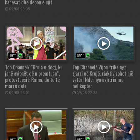
banesat dhe depon e ujit
09/08 23:05
Top Channel/ “Kruja u dogj, ku
Top Channel/ Vijon frika nga
janë avionët që u premtuan”,
zjarri në Krujë, riaktivizohet një
protestuesit: Rama, do të të
vatër! Ndërhyn ushtria me
marrë deti
helikopter
09/08 23:01
09/08 22:33