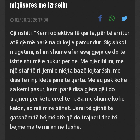
miqësores me Izraelin
02/06/2026 17:00
Gjimshiti: “Kemi objektiva të qarta, për të arritur
atë që më parë na dukej e pamundur. Siç shkoi
rrugëtimi, ishim shumë afër asaj gjëje që do të
ishte shumë e bukur për ne. Me një rifillim, me
një staf të ri, jemi e njëjta bazë lojtarësh, me
disa të rinj. Idetë janë të qarta. Me aq pak kohë
sa kemi pasur, kemi parë disa gjëra që i do
trajneri për këtë cikël të ri. Sa më shumë kohë
kalon, aq më mirë bëhet. Jemi të gjithë të
gatshëm të bëjmë atë që do trajneri dhe të
bëjmë më të mirën në fushë.