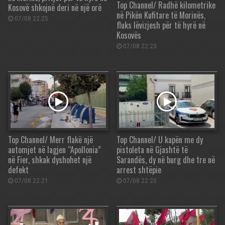
Top Channel/ Radhë kilometrike
Kosovë shkojnë deri në një orë
në Pikën Kufitare të Morinës,
07/08 22:25
fluks lëvizjesh për të hyrë në
Kosovës
07/08 22:23
Top Channel/ Merr flakë një
Top Channel/ U kapën me dy
automjet në lagjen “Apollonia”
pistoleta në Gjashtë të
në Fier, shkak dyshohet një
Sarandës, dy në burg dhe tre në
defekt
arrest shtëpie
07/08 22:21
07/08 22:20