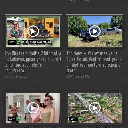
07/08 20:49
Top Channel/ Radhë 2 kilometra
Top News – Varret masive në
në Kakavijë, pjesa greke e kufirit
Zubin Potok. Konfirmohet prania
punon me sportele të
e mbetjeve mortore në zonën e
reduktuara
tretë
07/08 20:28
07/08 20:05