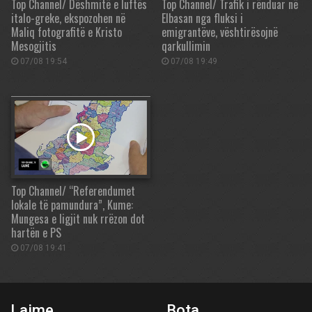
Top Channel/ Dëshmitë e luftës
Top Channel/ Trafik i rënduar në
italo-greke, ekspozohen në
Elbasan nga fluksi i
Maliq fotografitë e Kristo
emigrantëve, vështirësojnë
Mesogjitis
qarkullimin
07/08 19:54
07/08 19:49
Top Channel/ “Referendumet
lokale të pamundura”, Kume:
Mungesa e ligjit nuk rrëzon dot
hartën e PS
07/08 19:41
Lajme
Bota