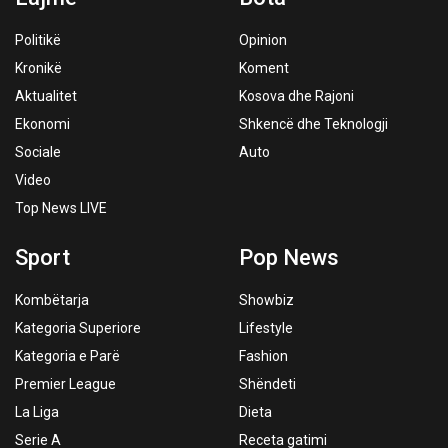
Politikë
Opinion
Kronikë
Koment
Aktualitet
Kosova dhe Rajoni
Ekonomi
Shkencë dhe Teknologji
Sociale
Auto
Video
Top News LIVE
Sport
Pop News
Kombëtarja
Showbiz
Kategoria Superiore
Lifestyle
Kategoria e Parë
Fashion
Premier League
Shëndeti
La Liga
Dieta
Serie A
Receta gatimi