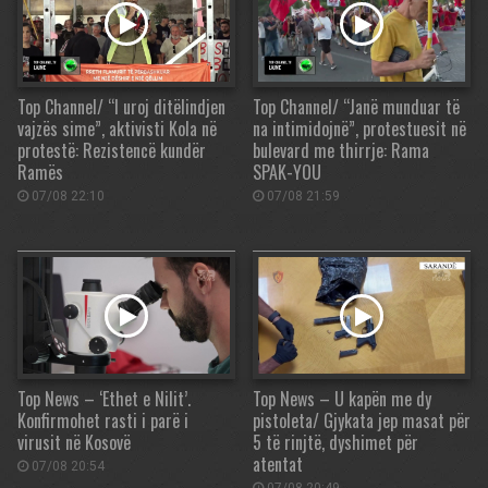
Top Channel/ “I uroj ditëlindjen
Top Channel/ “Janë munduar të
vajzës sime”, aktivisti Kola në
na intimidojnë”, protestuesit në
protestë: Rezistencë kundër
bulevard me thirrje: Rama
Ramës
SPAK-YOU
07/08 22:10
07/08 21:59
Top News – ‘Ethet e Nilit’.
Top News – U kapën me dy
Konfirmohet rasti i parë i
pistoleta/ Gjykata jep masat për
virusit në Kosovë
5 të rinjtë, dyshimet për
atentat
07/08 20:54