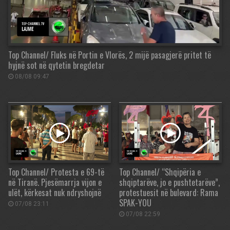
Top Channel/ Fluks në Portin e Vlorës, 2 mijë pasagjerë pritet të
hyjnë sot në qytetin bregdetar
08/08 09:47
Top Channel/ Protesta e 69-të
Top Channel/ “Shqipëria e
në Tiranë. Pjesëmarrja vijon e
shqiptarëve, jo e pushtetarëve”,
ulët, kërkesat nuk ndryshojnë
protestuesit në bulevard: Rama
SPAK-YOU
07/08 23:11
07/08 22:59