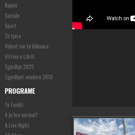
Rajoni
Sociale
Sport
Të tjera
Videot më të klikuara
Vitrina e Librit
Zgjedhje 2025
Zgjedhjet vendore 2019
PROGRAME
Të Fundit
A je bre normal?
A.Live.Night