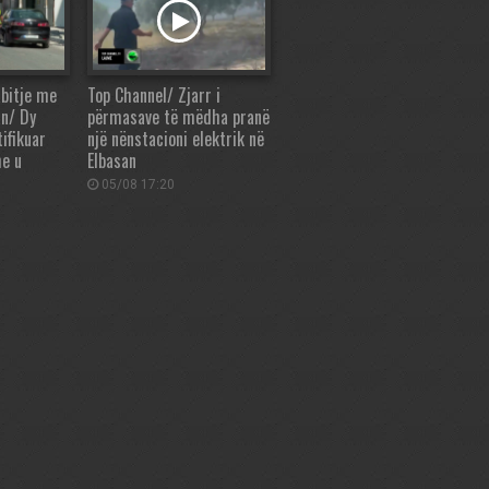
bitje me
Top Channel/ Zjarr i
n/ Dy
përmasave të mëdha pranë
ifikuar
një nënstacioni elektrik në
he u
Elbasan
05/08 17:20