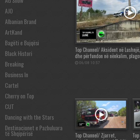
AG Show
AJO
Albanian Brand
ArtKand
Bagëti e Bujqësi
Top Channel/ Aksident në Lushnjë
Black Histori
dhe përfundon në nënkalim, plago
Breaking
06/08 10:57
Business In
Cartel
Cherry on Top
CUT
Dancing with the Stars
Destinacionet e Pazbuluara
të Shqipërisë
Top Channel/ Zjarret,
Top