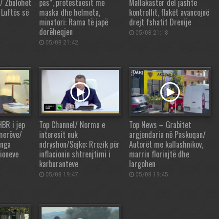
n/ Zbulohet
pas”, protestuesit me
Mallakastër del jashtë
 Luftës së
maska dhe helmeta,
kontrollit, flakët avancojnë
minatori: Rama të japë
drejt fshatit Drenije
dorëheqjen
05/08 21:18
05/08 21:42
BR i jep
Top Channel/ Norma e
Top News – Grabitet
merëve/
interesit nuk
argjendaria në Paskuqan/
 nga
ndryshon/Sejko: Rrezik për
Autorët me kallashnikov,
ioneve
inflacionin shtrenjtimi i
marrin florinjtë dhe
karburanteve
largohen
05/08 19:47
05/08 19:45