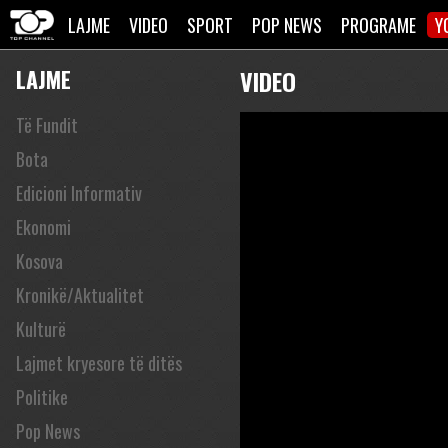
LAJME
VIDEO
SPORT
POP NEWS
PROGRAME
Y
LAJME
VIDEO
Të Fundit
Bota
Edicioni Informativ
Ekonomi
Kosova
Kronikë/Aktualitet
Kulturë
Lajmet kryesore të ditës
Politike
Pop News