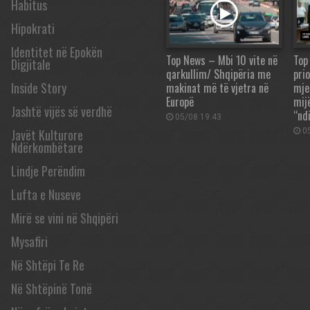
Habitus
Hipokrati
Identitet në Epokën
Top News – Mbi 10 vite në
Top
Digjitale
qarkullim/ Shqipëria me
pri
Inside Story
makinat më të vjetra në
mje
Europë
mij
Jashtë vijës së verdhë
“nd
05/08 19:43
05
Javët Kulturore
Ndërkombëtare
Lindje Perëndim
Lufta e Nuseve
Mirë se vini në Shqipëri
Mysafiri
Në Shtëpi Te Re
Në Shtëpinë Tonë