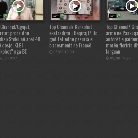
 Channel/Gjyqet,
Top Channel/ Kërkohet
Top Channel/ Gra
oritet prona dhe
ekstradimi i Beqirajt/ Do
armë në Paskuqa
disi/Stoku në apel 48
goditet edhe pasuria e
autorët e paident
ë dosje, KLGJ,
biznesmenit në Francë
morën floririn d
ikohet” nga BE
larguan
05/08 19:30
/08 19:37
05/08 19:27