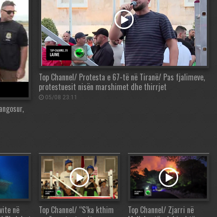
Top Channel/ Protesta e 67-të në Tiranë/ Pas fjalimeve,
protestuesit nisën marshimet dhe thirrjet
05/08 23:11
angosur,
vite në
Top Channel/ “S’ka kthim
Top Channel/ Zjarri në