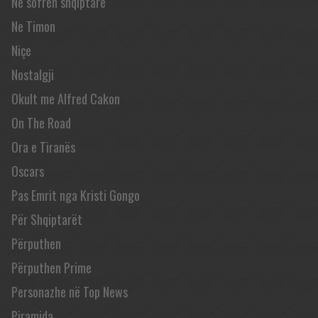
Në sofrën shqiptare
Ne Timon
Niçe
Nostalgji
Okult me Alfred Cakon
On The Road
Ora e Tiranës
Oscars
Pas Emrit nga Kristi Gongo
Për Shqiptarët
Përputhen
Përputhen Prime
Personazhe në Top News
Piramida