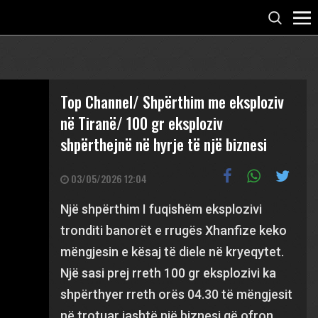
Top Channel/ Shpërthim me eksploziv
në Tiranë/ 100 gr eksploziv
shpërthejnë në hyrje të një biznesi
03/05/2026 12:04
Një shpërthim I fuqishëm eksplozivi
tronditi banorët e rrugës Xhanfize keko
mëngjesin e kësaj të diele në kryeqytet.
Një sasi prej rreth 100 gr eksplozivi ka
shpërthyer rreth orës 04.30 të mëngjesit
në trotuar jashtë një biznesi që ofron