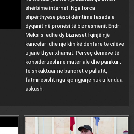
shërbime internet. Nga forca
shpërthyese pësoi dëmtime fasada e
dyqanit në pronësi të biznesmenit Endri
Meksi si edhe dy bizneset fqinjë një
kancelari dhe një klinikë dentare të cilëve
u janë thyer xhamat. Përveç dëmeve të
konsiderueshme materiale dhe panikurt
të shkaktuar në banorët e pallatit,
fatmirësisht nga kjo ngjarje nuk u lëndua
askush.