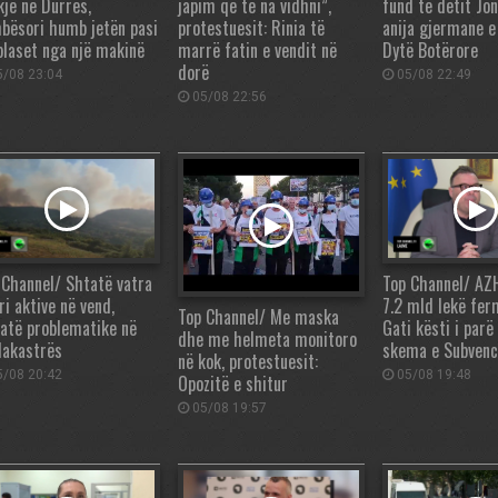
kje në Durrës,
japim që të na vidhni”,
fund të detit Jo
bësori humb jetën pasi
protestuesit: Rinia të
anija gjermane e
plaset nga një makinë
marrë fatin e vendit në
Dytë Botërore
dorë
/08 23:04
05/08 22:49
05/08 22:56
 Channel/ Shtatë vatra
Top Channel/ AZH
ri aktive në vend,
7.2 mld lekë fer
Top Channel/ Me maska
uatë problematike në
Gati kësti i parë
dhe me helmeta monitoro
lakastrës
skema e Subvenc
në kok, protestuesit:
/08 20:42
05/08 19:48
Opozitë e shitur
05/08 19:57