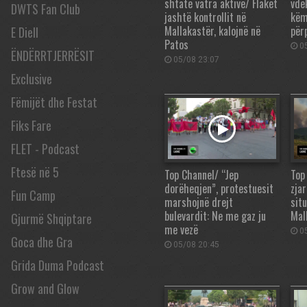
shtatë vatra aktive/ Flakët
vde
DWTS Fan Club
jashtë kontrollit në
këm
Mallakastër, kalojnë në
për
E Diell
Patos
05
ËNDËRRTJERRËSIT
05/08 23:07
Exclusive
Fëmijët dhe Festat
Fiks Fare
FLET - Podcast
Ftesë në 5
Top Channel/ “Jep
Top
dorëheqjen”, protestuesit
zjar
Fun Camp
marshojnë drejt
sit
bulevardit: Ne me gaz ju
Mal
Gjurmë Shqiptare
me vezë
05
Goca dhe Gra
05/08 20:45
Grida Duma Podcast
Grow and Glow