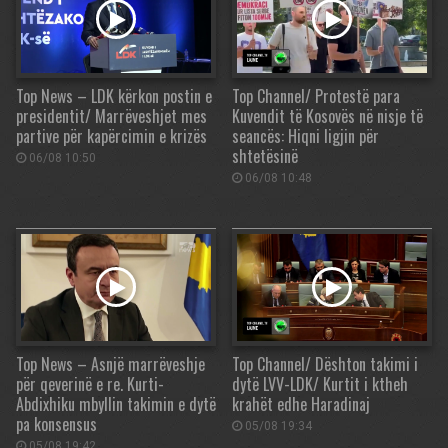
Top News – LDK kërkon postin e
Top Channel/ Protestë para
presidentit/ Marrëveshjet mes
Kuvendit të Kosovës në nisje të
partive për kapërcimin e krizës
seancës: Hiqni ligjin për
shtetësinë
06/08 10:50
06/08 10:48
Top News – Asnjë marrëveshje
Top Channel/ Dështon takimi i
për qeverinë e re. Kurti-
dytë LVV-LDK/ Kurtit i ktheh
Abdixhiku mbyllin takimin e dytë
krahët edhe Haradinaj
pa konsensus
05/08 19:34
05/08 19:42