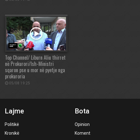
Top Channel/ Liburn Aliu thirret
në Prokurori/Ish-Ministri
sqaron pse u mor në pyetje nga
prokuroria
05/08 19:25
Lajme
Bota
Politikë
Opinion
Kronikë
Koment