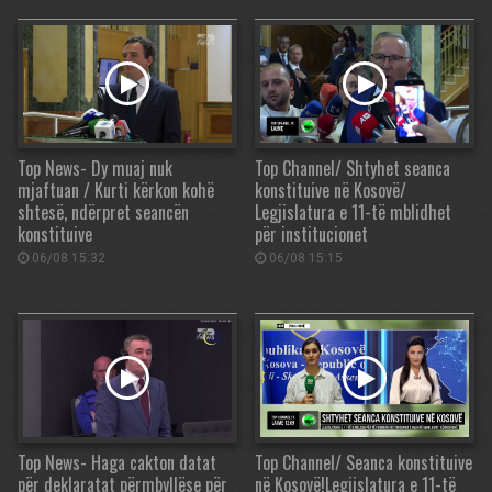
Top News- Dy muaj nuk
Top Channel/ Shtyhet seanca
mjaftuan / Kurti kërkon kohë
konstituive në Kosovë/
shtesë, ndërpret seancën
Legjislatura e 11-të mblidhet
konstituive
për institucionet
06/08 15:32
06/08 15:15
Top News- Haga cakton datat
Top Channel/ Seanca konstituive
për deklaratat përmbyllëse për
në Kosovë!Legjislatura e 11-të