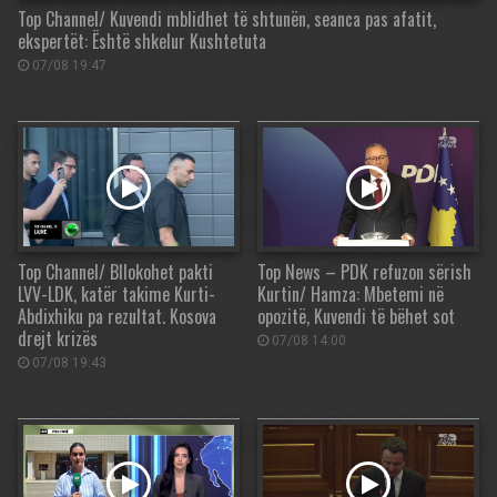
Top Channel/ Kuvendi mblidhet të shtunën, seanca pas afatit,
ekspertët: Është shkelur Kushtetuta
07/08 19:47
Top Channel/ Bllokohet pakti
Top News – PDK refuzon sërish
LVV-LDK, katër takime Kurti-
Kurtin/ Hamza: Mbetemi në
Abdixhiku pa rezultat. Kosova
opozitë, Kuvendi të bëhet sot
drejt krizës
07/08 14:00
07/08 19:43