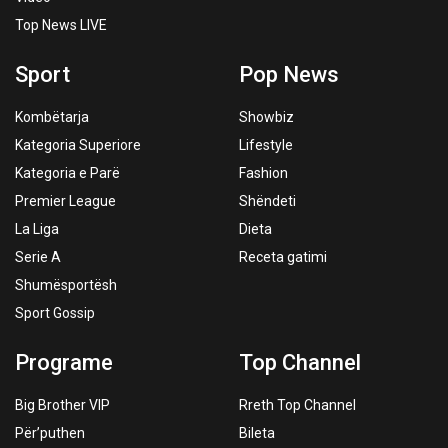
Top News LIVE
Sport
Pop News
Kombëtarja
Showbiz
Kategoria Superiore
Lifestyle
Kategoria e Parë
Fashion
Premier League
Shëndeti
La Liga
Dieta
Serie A
Receta gatimi
Shumësportësh
Sport Gossip
Programe
Top Channel
Big Brother VIP
Rreth Top Channel
Për’puthen
Bileta