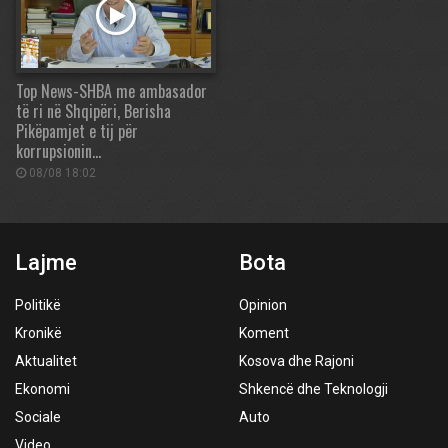
Top News-SHBA me ambasador
të ri në Shqipëri, Berisha
Pikëpamjet e tij për
korrupsionin…
08/08 18:02
Lajme
Bota
Politikë
Opinion
Kronikë
Koment
Aktualitet
Kosova dhe Rajoni
Ekonomi
Shkencë dhe Teknologji
Sociale
Auto
Video