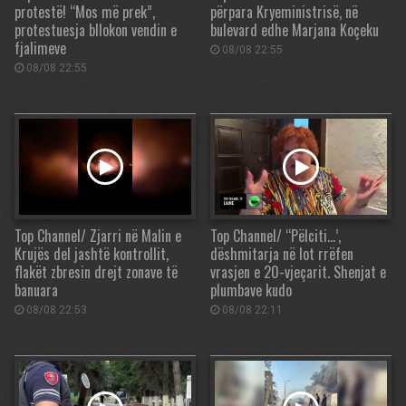
protestë! “Mos më prek”,
përpara Kryeministrisë, në
protestuesja bllokon vendin e
bulevard edhe Marjana Koçeku
fjalimeve
08/08 22:55
08/08 22:55
Top Channel/ Zjarri në Malin e
Top Channel/ “Pëlciti…’,
Krujës del jashtë kontrollit,
dëshmitarja në lot rrëfen
flakët zbresin drejt zonave të
vrasjen e 20-vjeçarit. Shenjat e
banuara
plumbave kudo
08/08 22:53
08/08 22:11