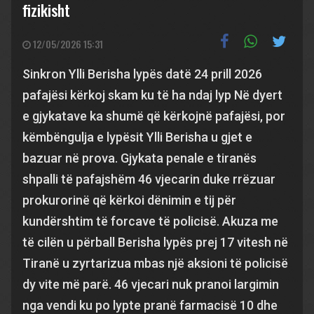
fizikisht
12/05/2026 15:31
Sinkron Ylli Berisha lypës datë 24 prill 2026
pafajësi kërkoj skam ku të ha ndaj lyp Në dyert
e gjykatave ka shumë që kërkojnë pafajësi, por
këmbëngulja e lypësit Ylli Berisha u gjet e
bazuar në prova. Gjykata penale e tiranës
shpalli të pafajshëm 46 vjecarin duke rrëzuar
prokurorinë që kërkoi dënimin e tij për
kundërshtim të forcave të policisë. Akuza me
të cilën u përball Berisha lypës prej 17 vitesh në
Tiranë u zyrtarizua mbas një aksioni të policisë
dy vite më parë. 46 vjecari nuk pranoi largimin
nga vendi ku po lypte pranë farmacisë 10 dhe