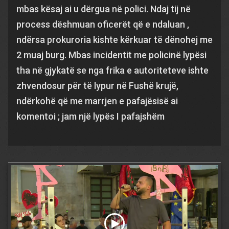
mbas kësaj ai u dërgua në polici. Ndaj tij në
process dëshmuan oficerët që e ndaluan ,
ndërsa prokuroria kishte kërkuar të dënohej me
2 muaj burg. Mbas incidentit me policinë lypësi
tha në gjykatë se nga frika e autoriteteve ishte
zhvendosur për të lypur në Fushë krujë,
ndërkohë që me marrjen e pafajësisë ai
komentoi ; jam një lypës I pafajshëm