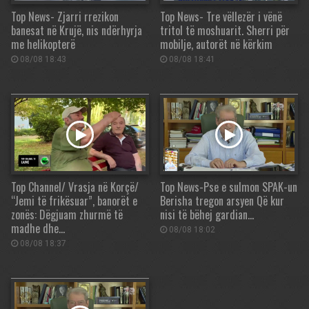
Top News- Zjarri rrezikon
Top News- Tre vëllezër i vënë
banesat në Krujë, nis ndërhyrja
tritol të moshuarit. Sherri për
me helikopterë
mobilje, autorët në kërkim
08/08 18:43
08/08 18:41
Top Channel/ Vrasja në Korçë/
Top News-Pse e sulmon SPAK-un
“Jemi të frikësuar”, banorët e
Berisha tregon arsyen Që kur
zonës: Dëgjuam zhurmë të
nisi të bëhej gardian…
madhe dhe…
08/08 18:02
08/08 18:37