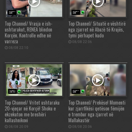
Top Channel/ Vrasja e ish-
Top Channel/ Situatë e vështirë
ushtarakut, RENEA blindon
nga zjarret në Abazë të Krujës,
Korçën. Kontrolle edhe në
tymi përhapet kudo
varreza
08/08 22:06
08/08 22:10
Top Channel/ Vritet ushtaraku
Top Channel/ Prekëse! Momenti
20-vjeçar në Korçë! Shoku e
kur zjarrfikësi qetëson fëmijën
ekzekuton me breshëri
e trembur nga zjarret në
kallashnikovi
Mallakastër
08/08 20:09
08/08 20:06