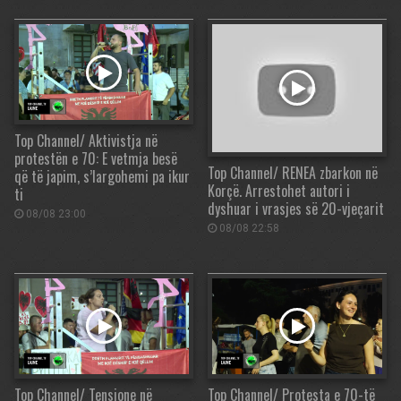
Top Channel/ Aktivistja në
protestën e 70: E vetmja besë
Top Channel/ RENEA zbarkon në
që të japim, s’largohemi pa ikur
Korçë. Arrestohet autori i
ti
dyshuar i vrasjes së 20-vjeçarit
08/08 23:00
08/08 22:58
Top Channel/ Tensione në
Top Channel/ Protesta e 70-të