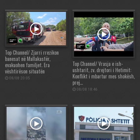
Top Channel/ Zjarri rrezikon
banesat në Mallakastër,
Top Channel/ Vrasja e ish-
evakuohen familjet. Era
ushtarit, zv. drejtori i Hetimit:
vështirëson situatën
Konflikt i mbartur mes shokësh,
08/08 20:05
prej…
08/08 18:46