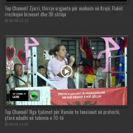
Top Channel/ Zjarri, thirrje urgjente për evakuim në Krujë. Flakët
rrezikojnë bizneset dhe 30 shtëpi
08/08 23:32
Top Channel/ Nga fjalimet për Ramën te tensionet në protestë,
çfarë ndodhi në tubimin e 70-të
08/08 23:02