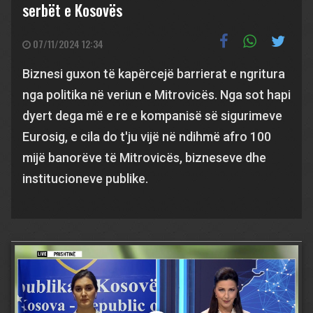
serbët e Kosovës
07/11/2024 12:34
Biznesi guxon të kapërcejë barrierat e ngritura
nga politika në veriun e Mitrovicës. Nga sot hapi
dyert dega më e re e kompanisë së sigurimeve
Eurosig, e cila do t'ju vijë në ndihmë afro 100
mijë banorëve të Mitrovicës, bizneseve dhe
institucioneve publike.