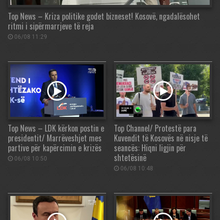
Top News – Kriza politike godet bizneset! Kosovë, ngadalësohet
ritmi i sipërmarrjeve të reja
06/08 11:29
Top News – LDK kërkon postin e
Top Channel/ Protestë para
presidentit/ Marrëveshjet mes
Kuvendit të Kosovës në nisje të
partive për kapërcimin e krizës
seancës: Hiqni ligjin për
shtetësinë
06/08 10:50
06/08 10:48