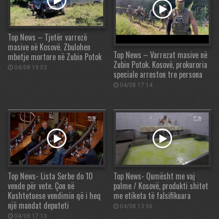
Top News – Tjetër varrezë
masive në Kosovë. Zbulohen
Top News – Varrezat masive në
mbetje mortore në Zubin Potok
Zubin Potok. Kosovë, prokuroria
04/08 19:03
speciale arreston tre persona
04/08 17:14
Top News- Lista Serbe do 10
Top News- Qumësht me vaj
vende për vete. Çon në
palme / Kosovë, produkti shitet
Kushtetuese vendimin që i heq
me etiketa të falsifikuara
një mandat deputeti
04/08 13:56
04/08 17:13