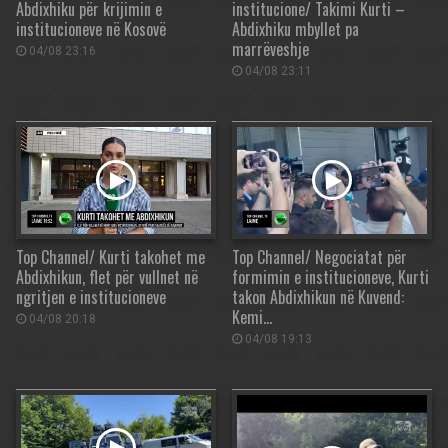
Abdixhiku për krijimin e
institucione/ Takimi Kurti –
institucioneve në Kosovë
Abdixhiku mbyllet pa
marrëveshje
04/08 23:16
04/08 23:11
Top Channel/ Kurti takohet me
Top Channel/ Negociatat për
Abdixhikun, flet për vullnet në
formimin e institucioneve, Kurti
ngritjen e institucioneve
takon Abdixhikun në Kuvend:
Kemi…
04/08 20:18
04/08 19:13