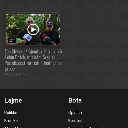
Top Channel/ Gjenden 4 trupa në
Zubin Potok, ministri Sveçla:
Pas ekzekutimit ishin hedhur në
gropë
04/08 12:20
Lajme
Bota
Politikë
Opinion
Kronikë
Koment