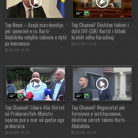
Top News – Asnjë marrëveshje
Top Channel/ Dështon takimi i
për qeverinë e re. Kurti-
dytë LVV-LDK/ Kurtit i ktheh
Abdixhiku mbyllin takimin e dytë
krahët edhe Haradinaj
pa konsensus
05/08 19:34
05/08 19:42
Top Channel/ Liburn Aliu thirret
Top Channel/ Negociatat për
në Prokurori/Ish-Ministri
formimin e institucioneve,
sqaron pse u mor në pyetje nga
dështon sërish takimi Kurti-
prokuroria
Abdixhiku
05/08 19:25
05/08 18:38