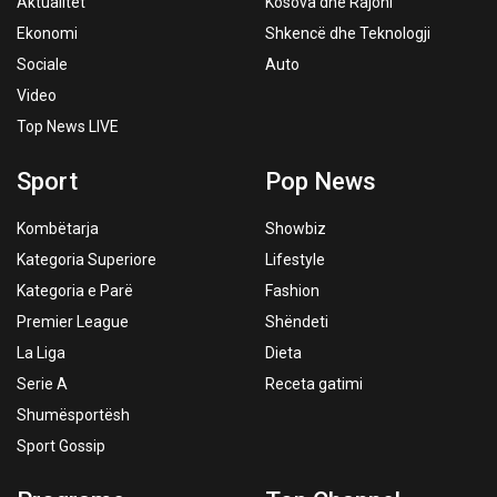
Aktualitet
Kosova dhe Rajoni
Ekonomi
Shkencë dhe Teknologji
Sociale
Auto
Video
Top News LIVE
Sport
Pop News
Kombëtarja
Showbiz
Kategoria Superiore
Lifestyle
Kategoria e Parë
Fashion
Premier League
Shëndeti
La Liga
Dieta
Serie A
Receta gatimi
Shumësportësh
Sport Gossip