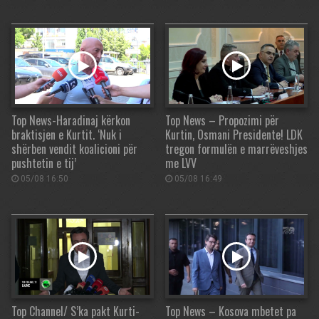
Top News-Haradinaj kërkon
Top News – Propozimi për
braktisjen e Kurtit. ‘Nuk i
Kurtin, Osmani Presidente! LDK
shërben vendit koalicioni për
tregon formulën e marrëveshjes
pushtetin e tij’
me LVV
05/08 16:50
05/08 16:49
Top Channel/ S’ka pakt Kurti-
Top News – Kosova mbetet pa