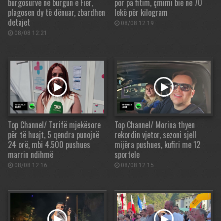
burgosurve në burgun e Fier,
por pa fitim, çmimi bie në 70
plagosen dy të dënuar, zbardhen
lekë për kilogram
detajet
08/08 12:19
08/08 12:21
Top Channel/ Tarifë mjekësore
Top Channel/ Morina thyen
për të huajt, 5 qendra punojnë
rekordin vjetor, sezoni sjell
24 orë, mbi 4.500 pushues
mijëra pushues, kufiri me 12
marrin ndihmë
sportele
08/08 12:16
08/08 12:15