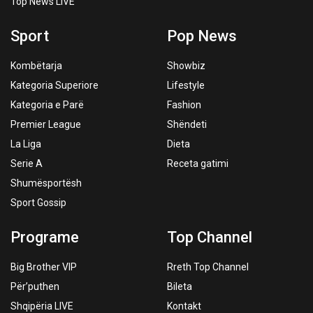
Top News LIVE
Sport
Pop News
Kombëtarja
Showbiz
Kategoria Superiore
Lifestyle
Kategoria e Parë
Fashion
Premier League
Shëndeti
La Liga
Dieta
Serie A
Receta gatimi
Shumësportësh
Sport Gossip
Programe
Top Channel
Big Brother VIP
Rreth Top Channel
Për’puthen
Bileta
Shqipëria LIVE
Kontakt