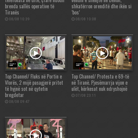
telefonata në ditë, çfarë ndodh
vendin e shenjtë në Devoll,
brenda sallës operative të
shkatërron orenditë dhe ikën si
Tiranës
‘bos’
08/08 10:39
08/08 10:08
Top Channel/ Fluks në Portin e
Top Channel/ Protesta e 69-të
Vlorës, 2 mijë pasagjerë pritet
në Tiranë. Pjesëmarrja vijon e
të hyjnë sot në qytetin
ulët, kërkesat nuk ndryshojnë
bregdetar
07/08 23:11
08/08 09:47