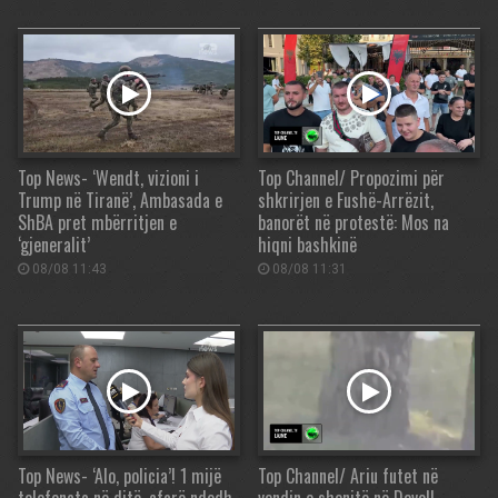
Top News- ‘Wendt, vizioni i
Top Channel/ Propozimi për
Trump në Tiranë’, Ambasada e
shkrirjen e Fushë-Arrëzit,
ShBA pret mbërritjen e
banorët në protestë: Mos na
‘gjeneralit’
hiqni bashkinë
08/08 11:43
08/08 11:31
Top News- ‘Alo, policia’! 1 mijë
Top Channel/ Ariu futet në