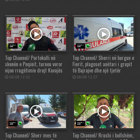
Top Channel/ Portokalli në
Top Channel/ Sherri në burgun e
skenën e Peqinit, turneu veror
Fierit, plagoset anëtari i grupit
vijon rrugëtimin drejt Kavajës
të Bajrajve dhe një tjetër
08/08 12:32
08/08 12:27
Top Channel/ Sherr mes të
Top Channel/ Rrushi i bollshëm,