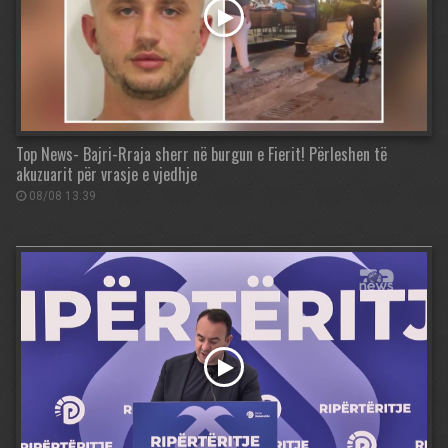
Top News- Bajri-Rraja sherr në burgun e Fierit! Përleshen të
akuzuarit për vrasje e vjedhje
08/08 13:39