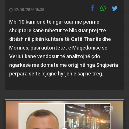
02/06/2026 15:39
Mbi 10 kamionë të ngarkuar me perime
shqiptare kanë mbetur të bllokuar prej tre
ditësh në pikën kufitare të Qafë Thanës dhe
Morinës, pasi autoritetet e Maqedonisë së
Veriut kanë vendosur të analizojnë çdo
ngarkesë me domate me origjinë nga Shqipëria
përpara se të lejojnë hyrjen e saj në treg.