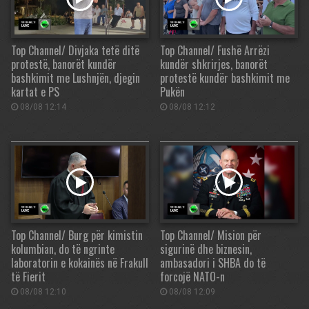
Top Channel/ Divjaka tetë ditë
Top Channel/ Fushë Arrëzi
protestë, banorët kundër
kundër shkrirjes, banorët
bashkimit me Lushnjën, djegin
protestë kundër bashkimit me
kartat e PS
Pukën
08/08 12:14
08/08 12:12
Top Channel/ Burg për kimistin
Top Channel/ Mision për
kolumbian, do të ngrinte
sigurinë dhe biznesin,
laboratorin e kokainës në Frakull
ambasadori i SHBA do të
të Fierit
forcojë NATO-n
08/08 12:10
08/08 12:09