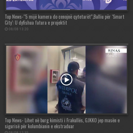
Top News-“5 mijë kamera do cenojnë qytetarët”,Balliu për ‘Smart
City’: U dyfishua fatura e projektit
08/08 13:20
Top News- Lihet në burg kimisti i Frakullës, GJKKO jep masën e
sigurisë për kolumbianin e ekstraduar
08/08 12:35