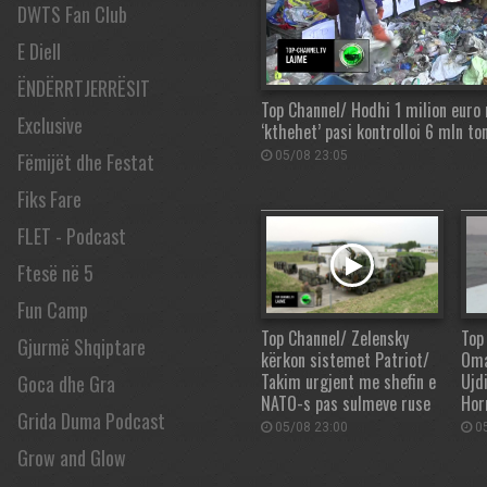
DWTS Fan Club
E Diell
ËNDËRRTJERRËSIT
Top Channel/ Hodhi 1 milion euro n
Exclusive
‘kthehet’ pasi kontrolloi 6 mln t
Fëmijët dhe Festat
05/08 23:05
Fiks Fare
FLET - Podcast
Ftesë në 5
Fun Camp
Top Channel/ Zelensky
Top
Gjurmë Shqiptare
kërkon sistemet Patriot/
Oma
Takim urgjent me shefin e
Ujd
Goca dhe Gra
NATO-s pas sulmeve ruse
Hor
Grida Duma Podcast
05/08 23:00
05
Grow and Glow