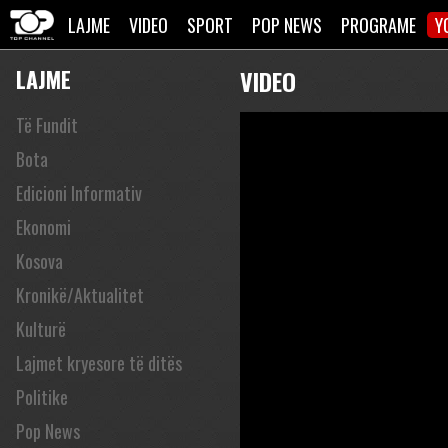
LAJME
VIDEO
SPORT
POP NEWS
PROGRAME
Y
LAJME
VIDEO
Të Fundit
Bota
Edicioni Informativ
Ekonomi
Kosova
Kronikë/Aktualitet
Kulturë
Lajmet kryesore të ditës
Politike
Pop News