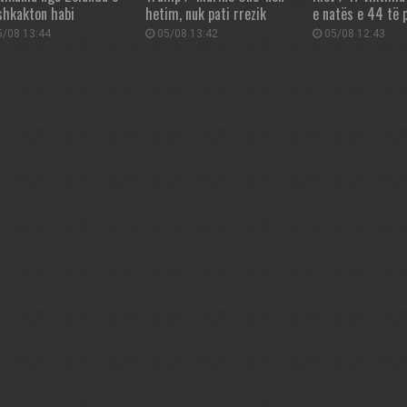
shkakton habi
hetim, nuk pati rrezik
e natës e 44 të 
/08 13:44
05/08 13:42
05/08 12:43