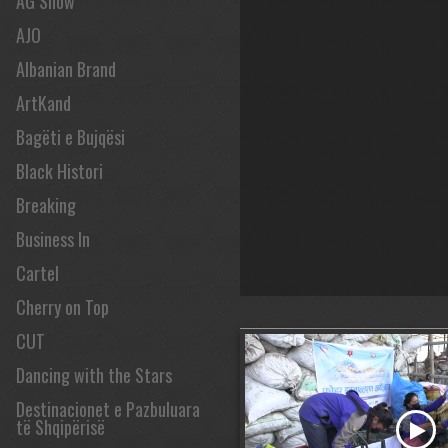
AG Show
AJO
Albanian Brand
ArtKand
Bagëti e Bujqësi
Black Histori
Breaking
Business In
Cartel
Cherry on Top
CUT
Dancing with the Stars
Destinacionet e Pazbuluara
të Shqipërisë