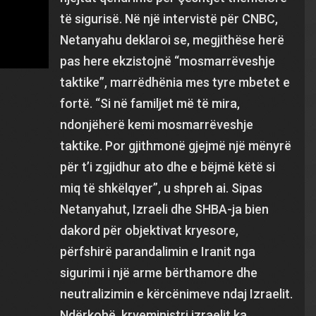
të sigurisë. Në një intervistë për CNBC,
Netanyahu deklaroi se, megjithëse herë
pas here ekzistojnë “mosmarrëveshje
taktike”, marrëdhënia mes tyre mbetet e
fortë. “Si në familjet më të mira,
ndonjëherë kemi mosmarrëveshje
taktike. Por gjithmonë gjejmë një mënyrë
për t’i zgjidhur ato dhe e bëjmë këtë si
miq të shkëlqyer”, u shpreh ai. Sipas
Netanyahut, Izraeli dhe SHBA-ja bien
dakord për objektivat kryesore,
përfshirë parandalimin e Iranit nga
sigurimi i një arme bërthamore dhe
neutralizimin e kërcënimeve ndaj Izraelit.
Ndërkohë, kryeministri izraelit ka