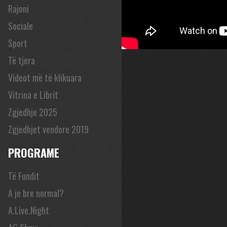
Rajoni
Sociale
Sport
Të tjera
Videot më të klikuara
Vitrina e Librit
Zgjedhje 2025
Zgjedhjet vendore 2019
PROGRAME
Të Fundit
A je bre normal?
A.Live.Night