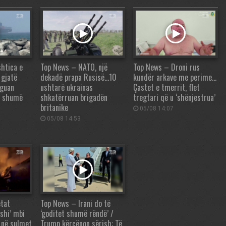
htica e
Top News – NATO, një
Top News – Droni rus
 gjatë
dekadë prapa Rusisë…10
kundër arkave me perime…
aguan
ushtarë ukrainas
Çastet e tmerrit, flet
ë shumë
shkatërruan brigadën
tregtari që u ‘shënjestrua’
britanike
05/08 14:07
05/08 14:53
tat
Top News – Irani do të
 shi’ mbi
‘goditet shumë rëndë’ /
a në sulmet
Trump kërcënon sërish: Të