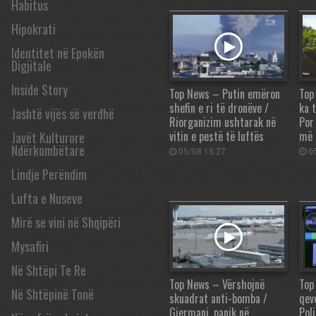
Habitus
Hipokrati
Identitet në Epokën
Digjitale
Inside Story
Top News – Putin emëron
Top
shefin e ri të dronëve /
ka 
Jashtë vijës së verdhë
Riorganizim ushtarak në
Por
vitin e pestë të luftës
më 
Javët Kulturore
Ndërkombëtare
05/08 15:27
05
Lindje Perëndim
Lufta e Nuseve
Mirë se vini në Shqipëri
Mysafiri
Në Shtëpi Te Re
Top News – Vërshojnë
Top
Në Shtëpinë Tonë
skuadrat anti-bomba /
qev
Gjermani, panik në
Pol