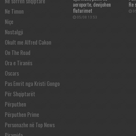
Në sofrën shqiptare
aeroporte, devijohen
Re 
fluturimet
Ne Timon
05
05/08 13:53
Niçe
Nostalgji
Okult me Alfred Cakon
On The Road
Ora e Tiranës
Oscars
Pas Emrit nga Kristi Gongo
Për Shqiptarët
Përputhen
Përputhen Prime
Personazhe në Top News
Piramida