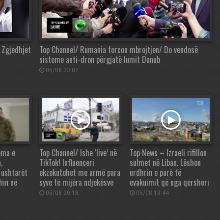
 Zgjedhjet
Top Channel/ Rumania forcon mbrojtjen/ Do vendosë
sisteme anti-dron përgjatë lumit Danub
05/08 23:02
ema e
Top Channel/ Ishe ‘live’ në
Top News – Izraeli rifillon
,
TikTok! Influenceri
sulmet në Liban. Lëshon
 ushtarët
ekzekutohet me armë para
urdhrin e parë të
hin në
syve të mijëra ndjekësve
evakuimit që nga qershori
05/08 20:18
05/08 19:44