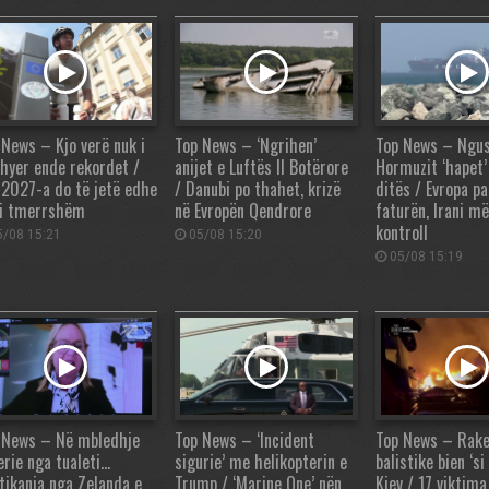
 News – Kjo verë nuk i
Top News – ‘Ngrihen’
Top News – Ngus
thyer ende rekordet /
anijet e Luftës II Botërore
Hormuzit ‘hapet’
 2027-a do të jetë edhe
/ Danubi po thahet, krizë
ditës / Evropa p
i tmerrshëm
në Evropën Qendrore
faturën, Irani m
kontroll
/08 15:21
05/08 15:20
05/08 15:19
 News – Në mbledhje
Top News – ‘Incident
Top News – Rake
erie nga tualeti…
sigurie’ me helikopterin e
balistike bien ‘si
itikania nga Zelanda e
Trump / ‘Marine One’ nën
Kiev / 17 viktim