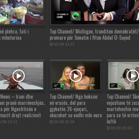
ë plehra, fati i
Top Channel/ Michigan, tronditen demokratët/
on mbeturina
promare për Senatin i fiton Abdul El-Sayed
05/08 23:03
 News – Irani dhe
Top Channel/ Nga boksier
Top Channel/ Sk
ni pranë marrëveshjes.
në vrasës, del para
vejushave të zeza
ia për Ngushticën e
gjykatës 26-vjeçari,
martoheshin me
muzit drejt realizimit
akuzohet se vodhi mln euro
para se të vrites
luftë
/08 22:52
05/08 20:28
05/08 20:24