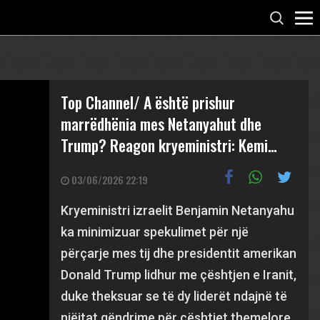
Top Channel/ A është prishur
marrëdhënia mes Netanyahut dhe
Trump? Reagon kryeministri: Kemi…
03/06/2026 22:19
Kryeministri izraelit Benjamin Netanyahu
ka minimizuar spekulimet për një
përçarje mes tij dhe presidentit amerikan
Donald Trump lidhur me çështjen e Iranit,
duke theksuar se të dy liderët ndajnë të
njëjtat qëndrime për çështjet themelore