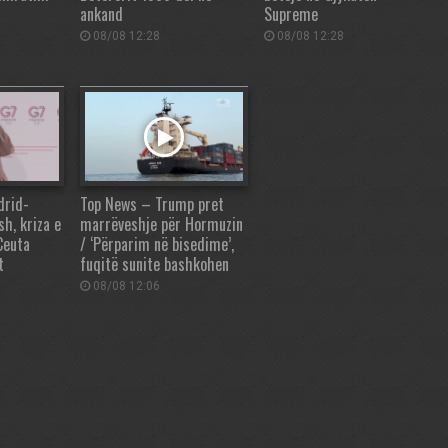
ankand
Supreme
08/08 12:28
08/08 12:28
drid-
Top News – Trump pret
sh, kriza e
marrëveshje për Hormuzin
Ceuta
/ ‘Përparim në bisedime’,
t
fuqitë sunite bashkohen
08/08 12:06