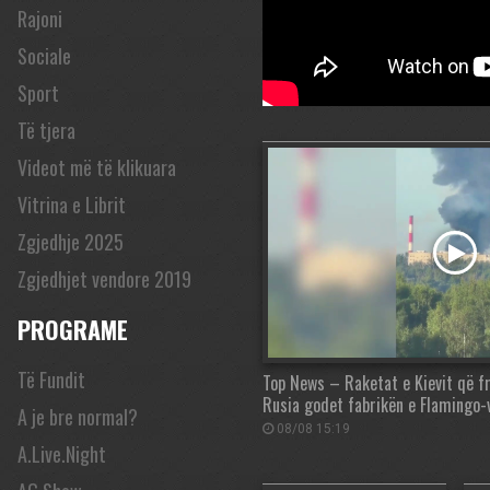
Rajoni
Sociale
Sport
Të tjera
Videot më të klikuara
Vitrina e Librit
Zgjedhje 2025
Zgjedhjet vendore 2019
PROGRAME
Të Fundit
Top News – Raketat e Kievit që f
Rusia godet fabrikën e Flamingo-
A je bre normal?
08/08 15:19
A.Live.Night