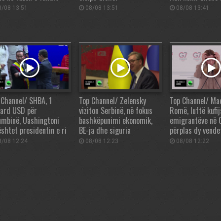
/08 13:51
08/08 13:51
08/08 13:41
 Channel/ SHBA, 1
Top Channel/ Zelensky
Top Channel/ Ma
iard USD për
viziton Serbinë, në fokus
Romë, luftë kufij
umbinë, Uashingtoni
bashkëpunimi ekonomik,
emigrantëve në 
shtet presidentin e ri
BE-ja dhe siguria
përplas dy vende
/08 12:24
08/08 12:23
08/08 12:22