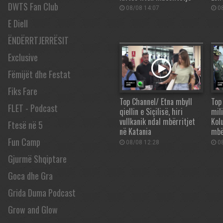
DWTS Fan Club
08/08 14:07
08
E Diell
ËNDËRRTJERRËSIT
Exclusive
Fëmijët dhe Festat
Fiks Fare
Top Channel/ Etna mbyll
Top
FLET - Podcast
qiellin e Siçilisë, hiri
mil
vullkanik ndal mbërritjet
Kol
Ftesë në 5
në Katania
mbë
Fun Camp
08/08 12:28
08
Gjurmë Shqiptare
Goca dhe Gra
Grida Duma Podcast
Grow and Glow