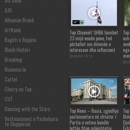
AG Show
AJO
Albanian Brand
ArtKand
Top Channel/ SHBA humbet
Top
23 mijë vende pune, Fed
ush
Bagëti e Bujqësi
përballet me dilemën e
avo
Black Histori
interesave dhe inflacionit
nga
mer
08/08 15:16
Breaking
08
Business In
Cartel
Cherry on Top
CUT
Dancing with the Stars
Top News – Rusia, zgjedhje
Top
parlamentare në shtator /
Bid
Destinacionet e Pazbuluara
Partia e vetme kundër
Djal
të Shqipërisë
luftës fiton mbështetje
Ësh