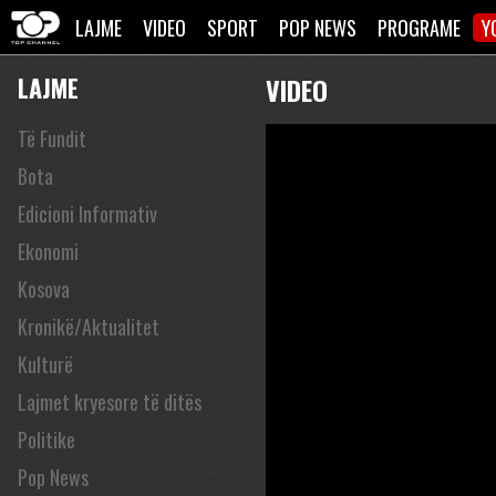
LAJME
VIDEO
SPORT
POP NEWS
PROGRAME
Y
LAJME
VIDEO
Të Fundit
Bota
Edicioni Informativ
Ekonomi
Kosova
Kronikë/Aktualitet
Kulturë
Lajmet kryesore të ditës
Politike
Pop News