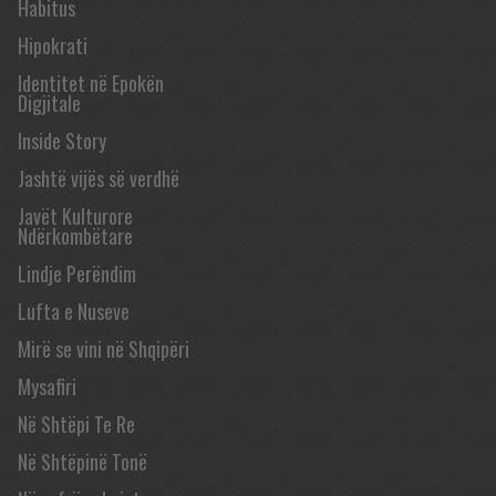
Habitus
Hipokrati
Identitet në Epokën
Digjitale
Inside Story
Jashtë vijës së verdhë
Javët Kulturore
Ndërkombëtare
Lindje Perëndim
Lufta e Nuseve
Mirë se vini në Shqipëri
Mysafiri
Në Shtëpi Te Re
Në Shtëpinë Tonë