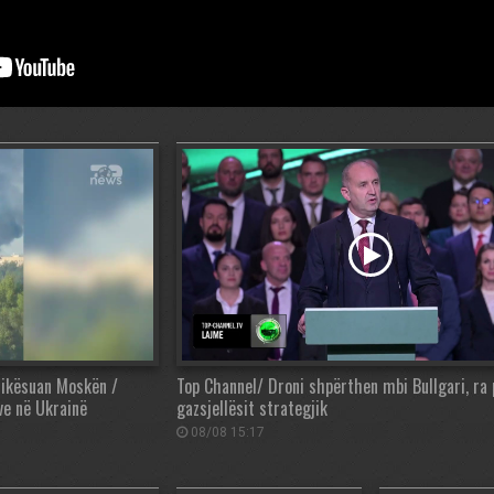
rikësuan Moskën /
Top Channel/ Droni shpërthen mbi Bullgari, ra
ve në Ukrainë
gazsjellësit strategjik
08/08 15:17