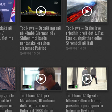
plakë në
Top News – Dronët ngrenë
Top News – Rrëke lave
’ /
në këmbë Gjermaninë /
rrjedhin drejt detit…Pas
, flet me
Shihen mbi bazën
Etna-s, shpërthen edhe
ushtarake ku ruhen
Stromboli në Itali
sistemet Patriot
08/08 14:08
08/08 15:00
p gati të
Top Channel/ Topi i
Top Channel/ Gjykata
 naftë /
Maradonës, 10 milionë
bllokon sallën e Trump,
lajmëron:
dollarë, historia e
presidenti paralajmëron
 miratim
Botërorit 1986 del në
betejë në Gjykatën