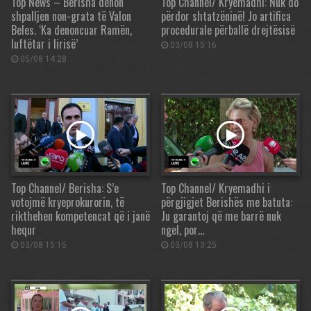
Top News – Berisha dënon
Top Channel/ Kryemadhi: Nuk do
shpalljen non-grata të Valon
përdor shtatzëninë! Jo artifica
Beles. ‘Ka denoncuar Ramën,
procedurale përballë drejtësisë
luftëtar i lirisë’
03/08 15:16
05/08 14:28
Top Channel/ Berisha: S’e
Top Channel/ Kryemadhi i
votojmë kryeprokurorin, të
përgjigjet Berishës me batuta:
rikthehen kompetencat që i janë
Ju garantoj që me barrë nuk
hequr
ngel, por…
03/08 15:15
03/08 13:25