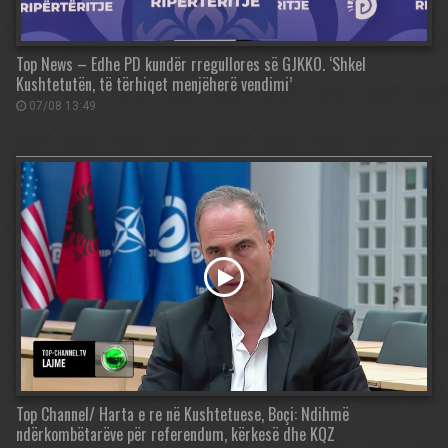
Top News – Edhe PD kundër rregullores së GJKKO. ‘Shkel
Kushtetutën, të tërhiqet menjëherë vendimi’
07/08 13:49
Top Channel/ Harta e re në Kushtetuese, Boçi: Ndihmë
ndërkombëtarëve për referendum, kërkesë dhe KQZ