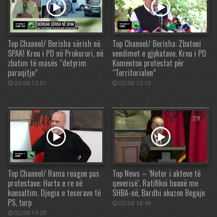
Top Channel/ Berisha sërish në
Top Channel/ Berisha: Zbatoni
SPAK! Kreu i PD në Prokurori, në
vendimet e gjykatave. Kreu i PD
zbatim të masës “detyrim
Komenton protestat për
paraqitje”
“Territorialen”
03/08 12:51
03/08 12:10
Top Channel/ Rama reagon pas
Top News – ‘Noter i akteve të
protestave: Harta e re në
qeverisë’. Ratifikoi huanë me
konsultim. Djegia e teserave të
SHBA-në, Bardhi akuzon Begajn
PS, turp
02/08 18:49
02/08 19:29