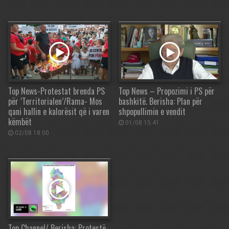
Top News-Protestat brenda PS
Top News – Propozimi i PS për
për ‘Territorialen’/Rama- Mos
bashkitë. Berisha: Plan për
qani hallin e kalorësit që i varen
shpopullimin e vendit
këmbët
01/08 15:41
02/08 18:00
Top Channel/ Berisha: Protestë