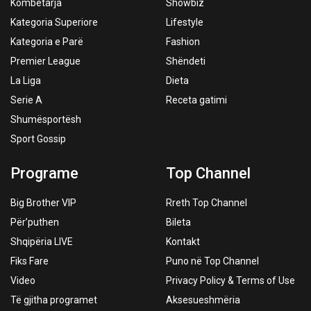
Kombëtarja
Showbiz
Kategoria Superiore
Lifestyle
Kategoria e Parë
Fashion
Premier League
Shëndeti
La Liga
Dieta
Serie A
Receta gatimi
Shumësportësh
Sport Gossip
Programe
Top Channel
Big Brother VIP
Rreth Top Channel
Për’puthen
Bileta
Shqipëria LIVE
Kontakt
Fiks Fare
Puno në Top Channel
Video
Privacy Policy & Terms of Use
Të gjitha programet
Aksesueshmëria