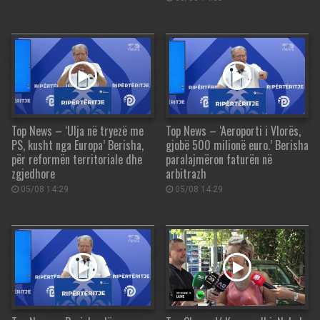
Top News – ‘Ulja në tryezë me
Top News – ‘Aeroporti i Vlorës,
PS, kusht nga Europa’ Berisha,
gjobë 500 milionë euro.’ Berisha
për reformën territoriale dhe
paralajmëron faturën në
zgjedhore
arbitrazh
05/08 14:29
05/08 14:29