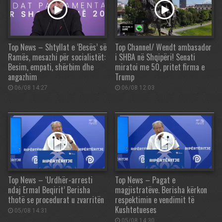
Top News – Shtyllat e ‘Besës’ së
Top Channel/ Wendt ambasador
Ramës, mesazhi për socialistët:
i SHBA në Shqipëri! Senati
Besim, empati, shërbim dhe
miratoi me 50, pritet firma e
angazhim
Trump
06/08 14:27
06/08 12:03
Top News – ‘Urdhër-arresti
Top News – Pagat e
ndaj Ermal Beqirit’ Berisha
magjistratëve. Berisha kërkon
thotë se procedurat u zvarritën
respektimin e vendimit të
Kushtetueses
05/08 14:31
05/08 14:30