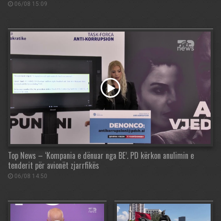
06/08 15:09
Top News – ‘Kompania e dënuar nga BE’. PD kërkon anulimin e
tenderit për avionët zjarrfikës
06/08 14:50